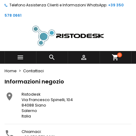
Telefono Assistenza Clienti e Informazioni WhatsApp:
+39 350
578 0661
0



shopping_cart
Home
Contattaci
Informazioni negozio
Ristodesk

Via Francesco Spinelli, 104
84088 Siano
Salerno
Italia
Chiamaci:
