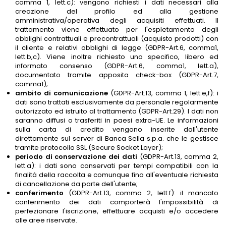
comma 1, lett.c): vengono richiesti i dati necessari alla
creazione del profilo ed alla gestione
amministrativa/operativa degli acquisiti effettuati. Il
trattamento viene effettuato per l'espletamento degli
obblighi contrattuali e precontrattuali (acquisto prodotti) con
il cliente e relativi obblighi di legge (GDPR-Art.6, comma1,
lett.b,c). Viene inoltre richiesto uno specifico, libero ed
informato consenso (GDPR-Art.6, comma1, lett.a),
documentato tramite apposita check-box (GDPR-Art.7,
comma1);
ambito di comunicazione
(GDPR-Art.13, comma 1, lett.e,f): i
dati sono trattati esclusivamente da personale regolarmente
autorizzato ed istruito al trattamento (GDPR-Art.29). I dati non
saranno diffusi o trasferiti in paesi extra-UE. Le informazioni
sulla carta di credito vengono inserite dall'utente
direttamente sul server di Banca Sella s.p.a. che le gestisce
tramite protocollo SSL (Secure Socket Layer);
periodo di conservazione dei dati
(GDPR-Art.13, comma 2,
lett.a): i dati sono conservati per tempi compatibili con la
finalità della raccolta e comunque fino all'eventuale richiesta
di cancellazione da parte dell'utente;
conferimento
(GDPR-Art.13, comma 2, lett.f): il mancato
conferimento dei dati comporterà l'impossibilità di
perfezionare l'iscrizione, effettuare acquisti e/o accedere
alle aree riservate.