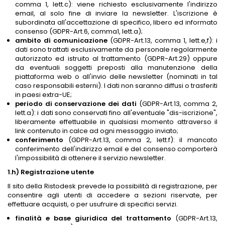
comma 1, lett.c): viene richiesto esclusivamente l'indirizzo
email, al solo fine di inviare la newsletter. L'iscrizione è
subordinata all'accettazione di specifico, libero ed informato
consenso (GDPR-Art.6, comma1, lett.a);
ambito di comunicazione
(GDPR-Art.13, comma 1, lett.e,f): i
dati sono trattati esclusivamente da personale regolarmente
autorizzato ed istruito al trattamento (GDPR-Art.29) oppure
da eventuali soggetti preposti alla manutenzione della
piattaforma web o all'invio delle newsletter (nominati in tal
caso responsabili esterni). I dati non saranno diffusi o trasferiti
in paesi extra-UE;
periodo di conservazione dei dati
(GDPR-Art.13, comma 2,
lett.a): i dati sono conservati fino all'eventuale "dis-iscrizione",
liberamente effettuabile in qualsiasi momento attraverso il
link contenuto in calce ad ogni messaggio inviato;
conferimento
(GDPR-Art.13, comma 2, lett.f): il mancato
conferimento dell'indirizzo email e del consenso comporterà
l'impossibilità di ottenere il servizio newsletter.
1.h) Registrazione utente
Il sito della Ristodesk prevede la possibilità di registrazione, per
consentire agli utenti di accedere a sezioni riservate, per
effettuare acquisti, o per usufruire di specifici servizi.
finalità e base giuridica del trattamento
(GDPR-Art.13,