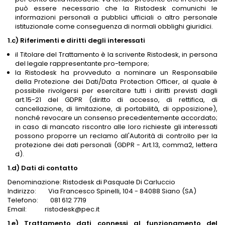
può essere necessario che la Ristodesk comunichi le
informazioni personali a pubblici ufficiali o altro personale
istituzionale come conseguenza di normali obblighi giuridici.
1.c) Riferimenti e diritti degli interessati
il Titolare del Trattamento è la scrivente Ristodesk, in persona
del legale rappresentante pro-tempore;
la Ristodesk ha provveduto a nominare un Responsabile
della Protezione dei Dati/Data Protection Officer, al quale è
possibile rivolgersi per esercitare tutti i diritti previsti dagli
art.15-21 del GDPR (diritto di accesso, di rettifica, di
cancellazione, di limitazione, di portabilità, di opposizione),
nonché revocare un consenso precedentemente accordato;
in caso di mancato riscontro alle loro richieste gli interessati
possono proporre un reclamo all'Autorità di controllo per la
protezione dei dati personali (GDPR - Art.13, comma2, lettera
d).
1.d) Dati di contatto
Denominazione: Ristodesk di Pasquale Di Carluccio
Indirizzo: Via Francesco Spinelli, 104 - 84088 Siano (SA)
Telefono: 081 612 7719
Email: ristodesk@pec.it
1.e) Trattamento dati connessi al funzionamento del