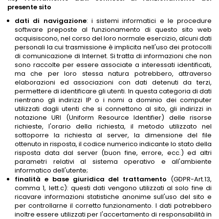
presente sito
dati di navigazione
: i sistemi informatici e le procedure
software preposte al funzionamento di questo sito web
acquisiscono, nel corso del loro normale esercizio, alcuni dati
personali la cui trasmissione è implicita nell'uso dei protocolli
di comunicazione di Internet. Si tratta di informazioni che non
sono raccolte per essere associate a interessati identificati,
ma che per loro stessa natura potrebbero, attraverso
elaborazioni ed associazioni con dati detenuti da terzi,
permettere di identificare gli utenti. In questa categoria di dati
rientrano gli indirizzi IP o i nomi a dominio dei computer
utilizzati dagli utenti che si connettono al sito, gli indirizzi in
notazione URI (Uniform Resource Identifier) delle risorse
richieste, l'orario della richiesta, il metodo utilizzato nel
sottoporre la richiesta al server, la dimensione del file
ottenuto in risposta, il codice numerico indicante lo stato della
risposta data dal server (buon fine, errore, ecc.) ed altri
parametri relativi al sistema operativo e all'ambiente
informatico dell'utente;
finalità e base giuridica del trattamento
(GDPR-Art.13,
comma 1, lett.c): questi dati vengono utilizzati al solo fine di
ricavare informazioni statistiche anonime sull'uso del sito e
per controllarne il corretto funzionamento. I dati potrebbero
inoltre essere utilizzati per l'accertamento di responsabilità in