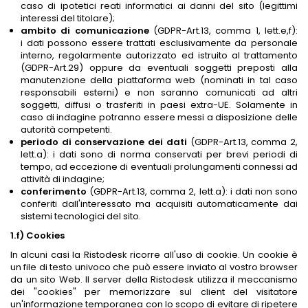
caso di ipotetici reati informatici ai danni del sito (legittimi
interessi del titolare);
ambito di comunicazione
(GDPR-Art.13, comma 1, lett.e,f):
i dati possono essere trattati esclusivamente da personale
interno, regolarmente autorizzato ed istruito al trattamento
(GDPR-Art.29) oppure da eventuali soggetti preposti alla
manutenzione della piattaforma web (nominati in tal caso
responsabili esterni) e non saranno comunicati ad altri
soggetti, diffusi o trasferiti in paesi extra-UE. Solamente in
caso di indagine potranno essere messi a disposizione delle
autorità competenti.
periodo di conservazione dei dati
(GDPR-Art.13, comma 2,
lett.a): i dati sono di norma conservati per brevi periodi di
tempo, ad eccezione di eventuali prolungamenti connessi ad
attività di indagine;
conferimento
(GDPR-Art.13, comma 2, lett.a): i dati non sono
conferiti dall'interessato ma acquisiti automaticamente dai
sistemi tecnologici del sito.
1.f) Cookies
In alcuni casi la Ristodesk ricorre all'uso di cookie. Un cookie è
un file di testo univoco che può essere inviato al vostro browser
da un sito Web. Il server della Ristodesk utilizza il meccanismo
dei "cookies" per memorizzare sul client del visitatore
un'informazione temporanea con lo scopo di evitare di ripetere