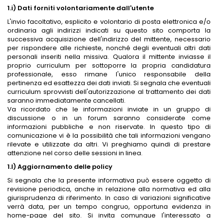
1.i) Dati forniti volontariamente dall'utente
L'invio facoltativo, esplicito e volontario di posta elettronica e/o
ordinaria agli indirizzi indicati su questo sito comporta la
successiva acquisizione dell'indirizzo del mittente, necessario
per rispondere alle richieste, nonché degli eventuali altri dati
personali inseriti nella missiva. Qualora il mittente inviasse il
proprio curriculum per sottoporre la propria candidatura
professionale, esso rimane l'unico responsabile della
pertinenza ed esattezza dei dati inviati. Si segnala che eventuali
curriculum sprovvisti dell'autorizzazione al trattamento dei dati
saranno immediatamente cancellati.
Va ricordato che le informazioni inviate in un gruppo di
discussione o in un forum saranno considerate come
informazioni pubbliche e non riservate. In questo tipo di
comunicazione vi è la possibilità che tali informazioni vengano
rilevate e utilizzate da altri. Vi preghiamo quindi di prestare
attenzione nel corso delle sessioni in linea.
1.l) Aggiornamento delle policy
Si segnala che la presente informativa può essere oggetto di
revisione periodica, anche in relazione alla normativa ed alla
giurisprudenza di riferimento. In caso di variazioni significative
verrà data, per un tempo congruo, opportuna evidenza in
home-page del sito. Si invita comunque l'interessato a