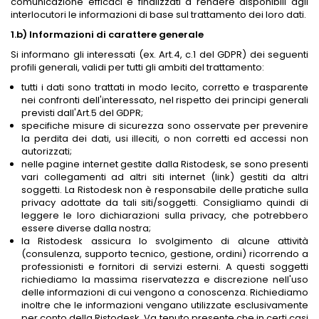
comunicazione efficaci e finalizzati a rendere disponibili agli
interlocutori le informazioni di base sul trattamento dei loro dati.
1.b) Informazioni di carattere generale
Si informano gli interessati (ex. Art.4, c.1 del GDPR) dei seguenti
profili generali, validi per tutti gli ambiti del trattamento:
tutti i dati sono trattati in modo lecito, corretto e trasparente
nei confronti dell'interessato, nel rispetto dei principi generali
previsti dall'Art.5 del GDPR;
specifiche misure di sicurezza sono osservate per prevenire
la perdita dei dati, usi illeciti, o non corretti ed accessi non
autorizzati;
nelle pagine internet gestite dalla Ristodesk, se sono presenti
vari collegamenti ad altri siti internet (link) gestiti da altri
soggetti. La Ristodesk non è responsabile delle pratiche sulla
privacy adottate da tali siti/soggetti. Consigliamo quindi di
leggere le loro dichiarazioni sulla privacy, che potrebbero
essere diverse dalla nostra;
la Ristodesk assicura lo svolgimento di alcune attività
(consulenza, supporto tecnico, gestione, ordini) ricorrendo a
professionisti e fornitori di servizi esterni. A questi soggetti
richiediamo la massima riservatezza e discrezione nell'uso
delle informazioni di cui vengono a conoscenza. Richiediamo
inoltre che le informazioni vengano utilizzate esclusivamente
per conto della Ristodesk. Va tenuto presente che in certi casi