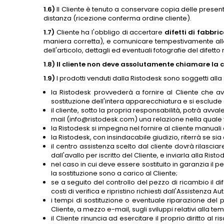
1.6)
Il Cliente è tenuto a conservare copia delle present
distanza (ricezione conferma ordine cliente).
1.7)
Cliente ha l'obbligo di accertare
difetti di fabbric
maniera corretta), e comunicare tempestivamente alla R
dell'articolo, dettagli ed eventuali fotografie del difetto 
1.8) Il cliente non deve assolutamente chiamare la 
1.9)
I prodotti venduti dalla Ristodesk sono soggetti alla
la Ristodesk provvederà a fornire al Cliente che a
sostituzione dell'intera apparecchiatura e si esclud
il cliente, sotto la propria responsabilità, potrà avva
mail (info@ristodesk.com) una relazione nella quale 
la Ristodesk si impegna nel fornire al cliente manuali d
la Ristodesk, con insindacabile giudizio, riterrà se si
il centro assistenza scelto dal cliente dovrà rilasc
dall'avallo per iscritto del Cliente, e inviarla alla R
nel caso in cui deve essere sostituito in garanzia il 
la sostituzione sono a carico al Cliente;
se a seguito del controllo del pezzo di ricambio il d
costi di verifica e ripristino richiesti dall'Assistenza 
i tempi di sostituzione o eventuale riparazione del 
Cliente, a mezzo e-mail, sugli sviluppi relativi alla tem
il Cliente rinuncia ad esercitare il proprio diritto 