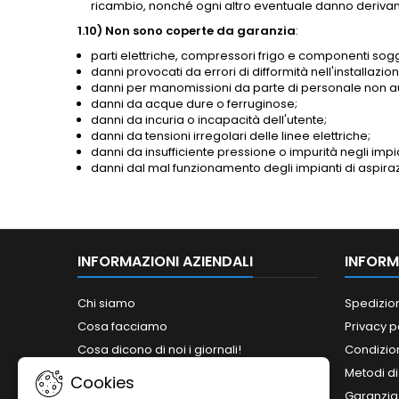
ricambio, nonché ogni altro eventuale danno derivan
1.10)
Non sono coperte da garanzia
:
parti elettriche, compressori frigo e componenti sogg
danni provocati da errori di difformità nell'installazio
danni per manomissioni da parte di personale non au
danni da acque dure o ferruginose;
danni da incuria o incapacità dell'utente;
danni da tensioni irregolari delle linee elettriche;
danni da insufficiente pressione o impurità negli impian
danni dal mal funzionamento degli impianti di aspira
INFORMAZIONI AZIENDALI
INFORM
Chi siamo
Spedizio
Cosa facciamo
Privacy p
Cosa dicono di noi i giornali!
Condizion
Siamo abilitati ai bandi del MePA!
Metodi d
Cookies
Orari
Garanzia