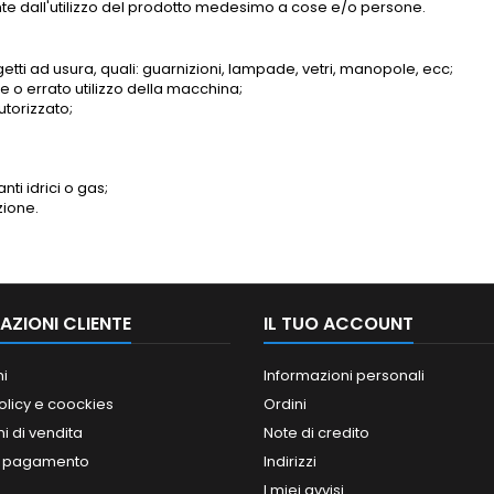
te dall'utilizzo del prodotto medesimo a cose e/o persone.
etti ad usura, quali: guarnizioni, lampade, vetri, manopole, ecc;
ne o errato utilizzo della macchina;
torizzato;
ti idrici o gas;
zione.
AZIONI CLIENTE
IL TUO ACCOUNT
ni
Informazioni personali
olicy e coockies
Ordini
i di vendita
Note di credito
i pagamento
Indirizzi
I miei avvisi