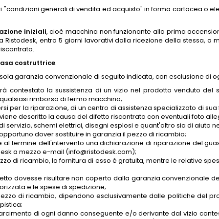
i "condizioni generali di vendita ed acquisto" in forma cartacea o el
azione iniziali
, cioè macchina non funzionante alla prima accensione (i
istodesk, entro 5 giorni lavorativi dalla ricezione della stessa, a
riscontrato.
casa costruttrice
.
 sola garanzia convenzionale di seguito indicata, con esclusione di ogn
vrà contestato la sussistenza di un vizio nel prodotto venduto del 
e qualsiasi rimborso di fermo macchina;
lersi per la riparazione, di un centro di assistenza specializzato di su
viene descritto la causa del difetto riscontrato con eventuali foto a
i servizio, schemi elettrici, disegni esplosi e quant'altro sia di aiuto 
a opportuno dover sostituire in garanzia il pezzo di ricambio;
iare al termine dell'intervento una dichiarazione di riparazione del
istodesk a mezzo e-mail (info@ristodesk.com);
pezzo di ricambio, la fornitura di esso è gratuita, mentre le relative 
ifetto dovesse risultare non coperto dalla garanzia convenzionale del
Autorizzata e le spese di spedizione;
pezzo di ricambio, dipendono esclusivamente dalle politiche del pro
pistica;
al risarcimento di ogni danno conseguente e/o derivante dal vizio cont