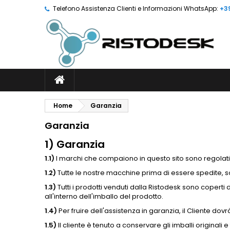
Telefono Assistenza Clienti e Informazioni WhatsApp:
+3
Home
Garanzia
Garanzia
1) Garanzia
1.1)
I marchi che compaiono in questo sito sono regolati
1.2)
Tutte le nostre macchine prima di essere spedite, so
1.3)
Tutti i prodotti venduti dalla Ristodesk sono coper
all'interno dell'imballo del prodotto.
1.4)
Per fruire dell'assistenza in garanzia, il Cliente do
1.5)
Il cliente è tenuto a conservare gli imballi original