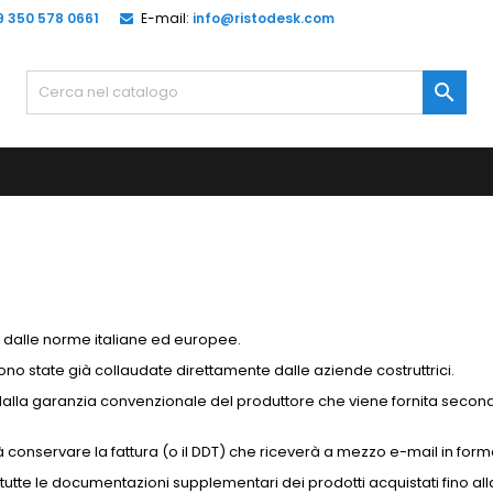
9 350 578 0661
E-mail:
info@ristodesk.com

 dalle norme italiane ed europee.
no state già collaudate direttamente dalle aziende costruttrici.
ti dalla garanzia convenzionale del produttore che viene fornita seco
vrà conservare la fattura (o il DDT) che riceverà a mezzo e-mail in for
i e tutte le documentazioni supplementari dei prodotti acquistati fino 