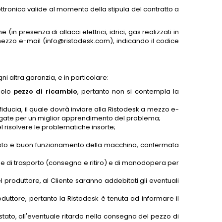
ettronica valide al momento della stipula del contratto a
n presenza di allacci elettrici, idrici, gas realizzati in
 mezzo e-mail (info@ristodesk.com), indicando il codice
i altra garanzia, e in particolare:
solo
pezzo di ricambio
, pertanto non si contempla la
a fiducia, il quale dovrà inviare alla Ristodesk a mezzo e-
llegate per un miglior apprendimento del problema;
nel risolvere le problematiche insorte;
 guasto e buon funzionamento della macchina, confermata
spese di trasporto (consegna e ritiro) e di manodopera per
 produttore, al Cliente saranno addebitati gli eventuali
duttore, pertanto la Ristodesk è tenuta ad informare il
estato, all'eventuale ritardo nella consegna del pezzo di