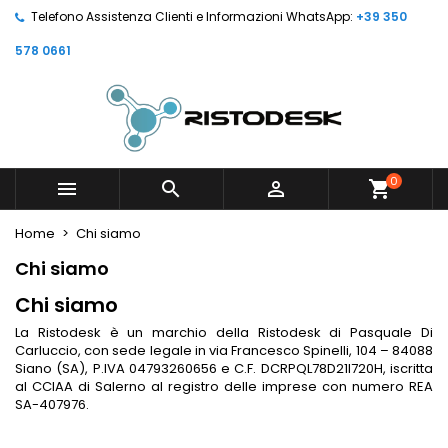
Telefono Assistenza Clienti e Informazioni WhatsApp:
+39 350
578 0661
0



shopping_cart
Home
Chi siamo
Chi siamo
Chi siamo
La Ristodesk è un marchio della Ristodesk di Pasquale Di
Carluccio, con sede legale in via Francesco Spinelli, 104 – 84088
Siano (SA), P.IVA 04793260656 e C.F. DCRPQL78D21I720H, iscritta
al CCIAA di Salerno al registro delle imprese con numero REA
SA-407976.