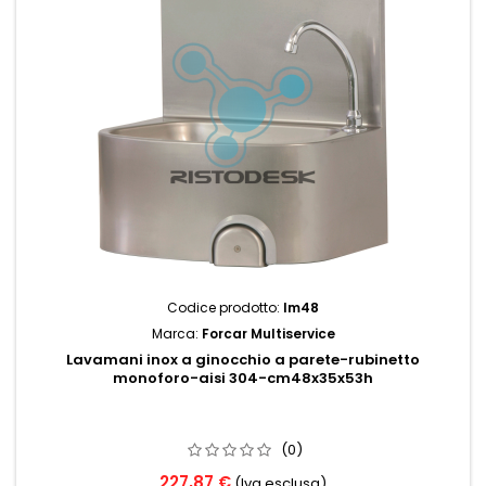
Codice prodotto:
lm48
Marca:
Forcar Multiservice
Lavamani inox a ginocchio a parete-rubinetto
monoforo-aisi 304-cm48x35x53h
(0)
227,87 €
(Iva esclusa)