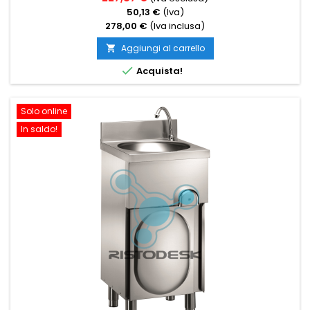
50,13 €
(Iva)
278,00 €
(Iva inclusa)
Aggiungi al carrello


Acquista!
Solo online
In saldo!