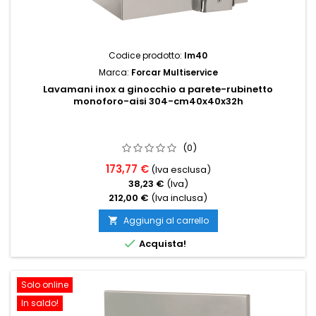
Codice prodotto:
lm40
Marca:
Forcar Multiservice
Lavamani inox a ginocchio a parete-rubinetto
monoforo-aisi 304-cm40x40x32h
(0)
173,77 €
(Iva esclusa)
38,23 €
(Iva)
212,00 €
(Iva inclusa)
Aggiungi al carrello


Acquista!
Solo online
In saldo!