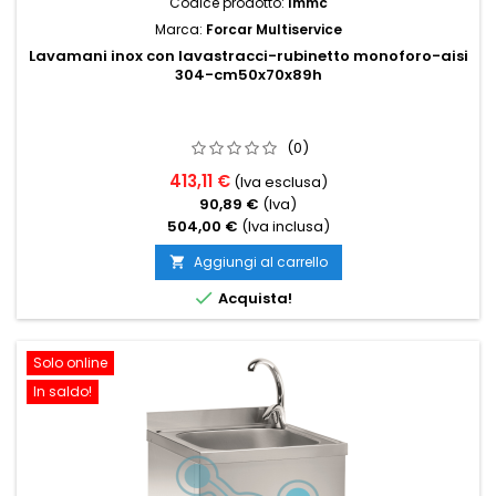
Codice prodotto:
lmmc
Marca:
Forcar Multiservice
Lavamani inox con lavastracci-rubinetto monoforo-aisi
304-cm50x70x89h
(0)
413,11 €
(Iva esclusa)
90,89 €
(Iva)
504,00 €
(Iva inclusa)
Aggiungi al carrello


Acquista!
Solo online
In saldo!