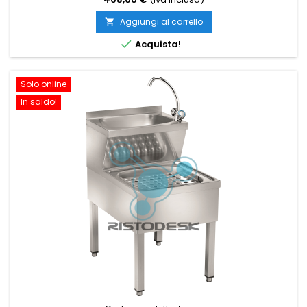
Aggiungi al carrello


Acquista!
Solo online
In saldo!