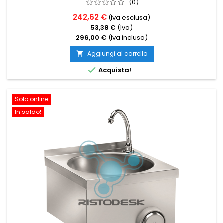
(0)
242,62 €
(Iva esclusa)
53,38 €
(Iva)
296,00 €
(Iva inclusa)
Aggiungi al carrello


Acquista!
Solo online
In saldo!