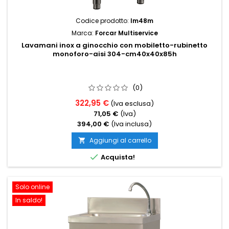
Codice prodotto:
lm48m
Marca:
Forcar Multiservice
Lavamani inox a ginocchio con mobiletto-rubinetto
monoforo-aisi 304-cm40x40x85h
(0)
322,95 €
(Iva esclusa)
71,05 €
(Iva)
394,00 €
(Iva inclusa)
Aggiungi al carrello


Acquista!
Solo online
In saldo!