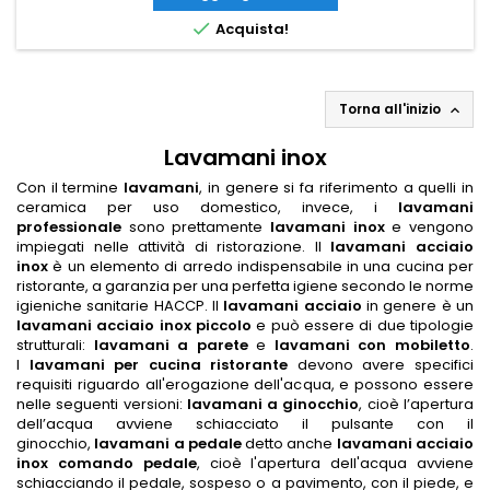

Acquista!
Torna all'inizio

Lavamani inox
Con il termine
lavamani
, in genere si fa riferimento a quelli in
ceramica per uso domestico, invece, i
lavamani
professionale
sono prettamente
lavamani inox
e vengono
impiegati nelle attività di ristorazione. Il
lavamani acciaio
inox
è un elemento di arredo indispensabile in una cucina per
ristorante, a garanzia per una perfetta igiene secondo le norme
igieniche sanitarie HACCP. Il
lavamani acciaio
in genere è un
lavamani acciaio inox piccolo
e può essere di due tipologie
strutturali:
lavamani a parete
e
lavamani con mobiletto
.
I
lavamani per cucina ristorante
devono avere specifici
requisiti riguardo all'erogazione dell'acqua, e possono essere
nelle seguenti versioni:
lavamani a ginocchio
, cioè l’apertura
dell’acqua avviene schiacciato il pulsante con il
ginocchio,
lavamani a pedale
detto anche
lavamani acciaio
inox comando pedale
, cioè l'apertura dell'acqua avviene
schiacciando il pedale, sospeso o a pavimento, con il piede, e