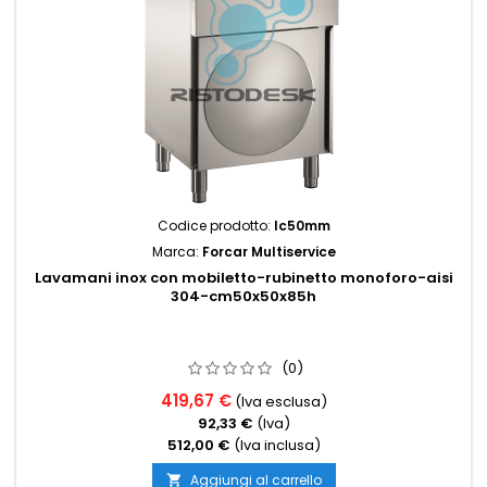
Codice prodotto:
lc50mm
Marca:
Forcar Multiservice
Lavamani inox con mobiletto-rubinetto monoforo-aisi
304-cm50x50x85h
(0)
419,67 €
(Iva esclusa)
92,33 €
(Iva)
512,00 €
(Iva inclusa)
Aggiungi al carrello
