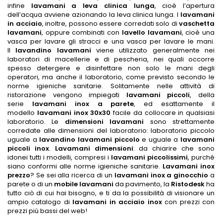
infine
lavamani a leva clinica lunga
, cioè l’apertura
dell’acqua avviene azionando la leva clinica lunga. I
lavamani
in acciaio
, inoltre, possono essere corredati solo di
vaschetta
lavamani
, oppure combinati con
lavello lavamani
, cioè una
vasca per lavare gli stracci e una vasca per lavare le mani.
Il
lavandino lavamani
viene utilizzato generalmente nei
laboratori di macellerie e di pescheria, nei quali occorre
spesso detergere e disinfettare non solo le mani degli
operatori, ma anche il laboratorio, come previsto secondo le
norme igieniche sanitarie. Solitamente nelle attività di
ristorazione vengono impiegati
lavamani piccoli
, della
serie
lavamani inox a parete
, ed esattamente il
modello
lavamani inox 30x30
facile da collocare in qualsiasi
laboratorio. Le
dimensioni lavamani
sono strettamente
corredate alle dimensioni del laboratorio: laboratorio piccolo
uguale a
lavandino lavamani piccolo
e uguale a
lavamani
piccoli inox
.
Lavamani dimensioni
: da chiarire che sono
idonei tutti i modelli, compresi i
lavamani piccolissimi
, purché
siano conformi alle norme igieniche sanitarie.
Lavamani inox
prezzo
? Se sei alla ricerca di un
lavamani inox a ginocchio
a
parete o di un
mobile lavamani
da pavimento, la
Ristodesk
ha
tutto ciò di cui hai bisogno, e ti da la possibilità di visionare un
ampio catalogo di
lavamani in acciaio inox
con prezzi con
prezzi più bassi del web!