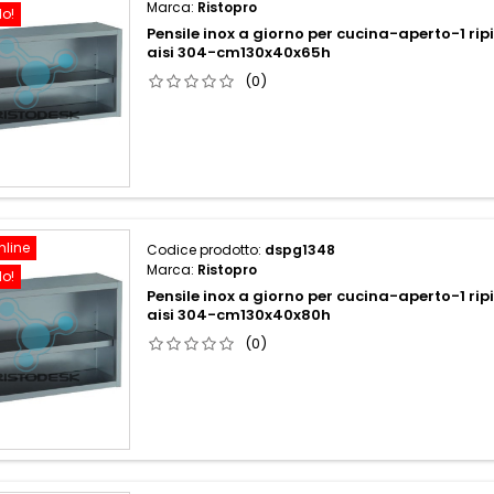
Marca:
Ristopro
do!
Pensile inox a giorno per cucina-aperto-1 rip
aisi 304-cm130x40x65h
(0)
nline
Codice prodotto:
dspg1348
Marca:
Ristopro
do!
Pensile inox a giorno per cucina-aperto-1 rip
aisi 304-cm130x40x80h
(0)