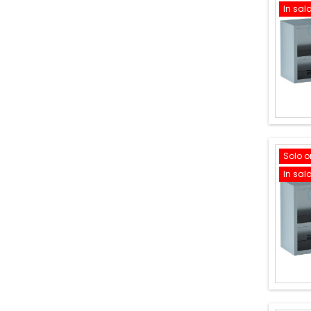
In sal
Solo o
In sal