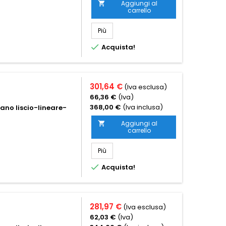
Aggiungi al

carrello
Più

Acquista!
301,64 €
(Iva esclusa)
66,36 €
(Iva)
368,00 €
(Iva inclusa)
iano liscio-lineare-
Aggiungi al

carrello
Più

Acquista!
281,97 €
(Iva esclusa)
62,03 €
(Iva)