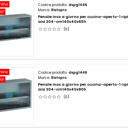
nline
Codice prodotto:
dspg1446
Marca:
Ristopro
do!
Pensile inox a giorno per cucina-aperto-1 rip
aisi 304-cm140x40x65h
(0)
nline
Codice prodotto:
dspg1448
Marca:
Ristopro
do!
Pensile inox a giorno per cucina-aperto-1 rip
aisi 304-cm140x40x80h
(0)