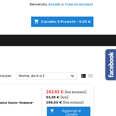
Benvenuto,
Accedi
o
Crea un account
shopping_cart
Carrello:
0
Prodotti - 0,00 €



na per:
Nome, da A a Z
242,62 €
(Iva esclusa)
53,38 €
(Iva)
296,00 €
(Iva inclusa)
iano liscio-lineare-
Aggiungi al

carrello