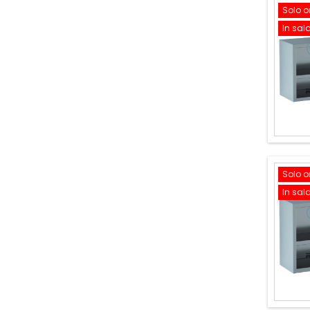
Solo o
In sal
Solo o
In sal