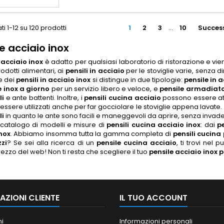
ti 1-12 su 120 prodotti
1
2
3
…
10
Succes
e acciaio inox
 acciaio inox
è adatto per qualsiasi laboratorio di ristorazione e vien
rodotti alimentari, ai
pensili in acciaio
per le stoviglie varie, senza d
le dei
pensili in acciaio inox
si distingue in due tipologie:
pensile in 
e inox a giorno
per un servizio libero e veloce, e
pensile armadiato
li
e ante battenti. Inoltre, i
pensili cucina acciaio
possono essere attre
ssere utilizzati anche per far gocciolare le stoviglie appena lavate. I 
li
in quanto le ante sono facili e maneggevoli da aprire, senza invade
 catalogo di modelli e misure di
pensili cucina acciaio inox
: dai
p
inox
.
Abbiamo insomma tutta la gamma completa di
pensili cucina
zzi
? Se sei alla ricerca di un
pensile cucina acciaio
, ti trovi nel
rezzo del web! Non ti resta che scegliere il tuo
pensile acciaio inox 
AZIONI CLIENTE
IL TUO ACCOUNT
ni
Informazioni personali