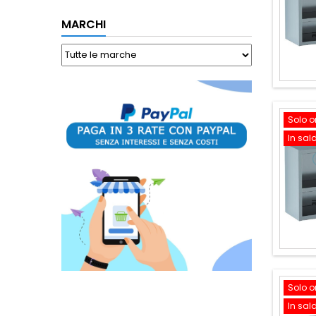
MARCHI
Solo o
In sal
Solo o
In sal