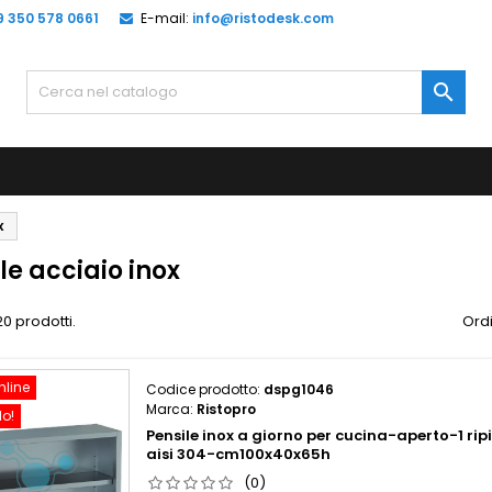
9 350 578 0661
E-mail:
info@ristodesk.com

x
le acciaio inox
20 prodotti.
Ordi
nline
Codice prodotto:
dspg1046
Marca:
Ristopro
do!
Pensile inox a giorno per cucina-aperto-1 rip
aisi 304-cm100x40x65h
(0)