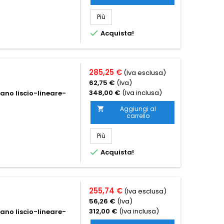
Più

Acquista!
285,25 €
(Iva esclusa)
62,75 €
(Iva)
348,00 €
(Iva inclusa)
iano liscio-lineare-
Aggiungi al

carrello
Più

Acquista!
255,74 €
(Iva esclusa)
56,26 €
(Iva)
312,00 €
(Iva inclusa)
iano liscio-lineare-