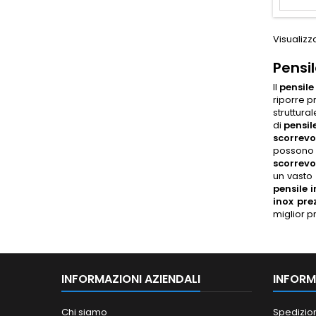
Visualizza
Pensil
Il
pensile
riporre p
struttura
di
pensil
scorrevo
possono e
scorrevo
un vasto
pensile 
inox pre
miglior p
INFORMAZIONI AZIENDALI
INFORM
Chi siamo
Spedizio