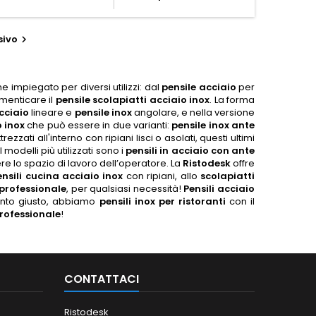
sivo

e impiegato per diversi utilizzi: dal
pensile acciaio
per
imenticare il
pensile scolapiatti acciaio inox
. La forma
acciaio
lineare e
pensile inox
angolare, e nella versione
 inox
che può essere in due varianti:
pensile inox ante
zzati all'interno con ripiani lisci o asolati, questi ultimi
modelli più utilizzati sono i
pensili in acciaio con ante
re lo spazio di lavoro dell’operatore. La
Ristodesk
offre
ensili cucina acciaio inox
con ripiani, allo
scolapiatti
 professionale
, per qualsiasi necessità!
Pensili acciaio
 punto giusto, abbiamo
pensili inox per ristoranti
con il
professionale
!
CONTATTACI
Ristodesk