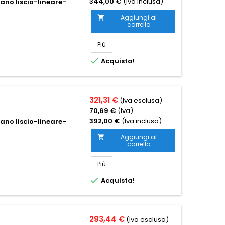
344,00 €
(Iva inclusa)
iano liscio-lineare-
Aggiungi al

carrello
Più

Acquista!
321,31 €
(Iva esclusa)
70,69 €
(Iva)
392,00 €
(Iva inclusa)
iano liscio-lineare-
Aggiungi al

carrello
Più

Acquista!
293,44 €
(Iva esclusa)