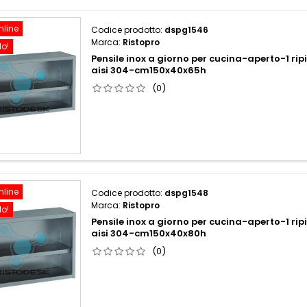
nline
Codice prodotto:
dspg1546
Marca:
Ristopro
do!
Pensile inox a giorno per cucina-aperto-1 rip
aisi 304-cm150x40x65h
(0)
nline
Codice prodotto:
dspg1548
Marca:
Ristopro
do!
Pensile inox a giorno per cucina-aperto-1 rip
aisi 304-cm150x40x80h
(0)