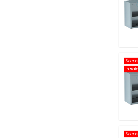
Solo o
In sal
Solo o