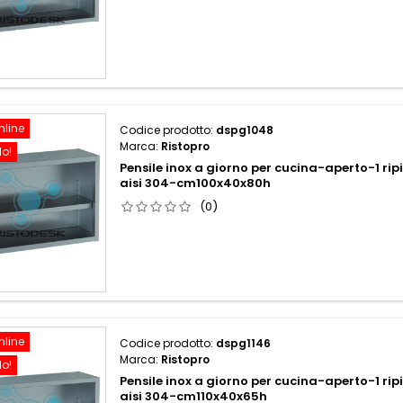
nline
Codice prodotto:
dspg1048
Marca:
Ristopro
do!
Pensile inox a giorno per cucina-aperto-1 rip
aisi 304-cm100x40x80h
(0)
nline
Codice prodotto:
dspg1146
Marca:
Ristopro
do!
Pensile inox a giorno per cucina-aperto-1 rip
aisi 304-cm110x40x65h