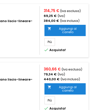
314,75 €
(Iva esclusa)
69,25 €
(Iva)
384,00 €
(Iva inclusa)
iano liscio-lineare-
Aggiungi al

carrello
Più

Acquista!
360,66 €
(Iva esclusa)
79,34 €
(Iva)
440,00 €
(Iva inclusa)
iano liscio-lineare-
Aggiungi al

carrello
Più

Acquista!