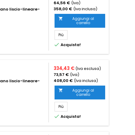
64,56 €
(Iva)
358,00 €
(Iva inclusa)
iano liscio-lineare-
Aggiungi al

carrello
Più

Acquista!
334,43 €
(Iva esclusa)
73,57 €
(Iva)
408,00 €
(Iva inclusa)
iano liscio-lineare-
Aggiungi al

carrello
Più

Acquista!