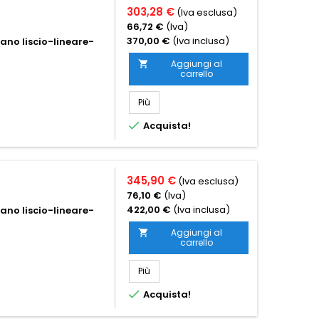
303,28 €
(Iva esclusa)
66,72 €
(Iva)
370,00 €
(Iva inclusa)
iano liscio-lineare-
Aggiungi al

carrello
Più

Acquista!
345,90 €
(Iva esclusa)
76,10 €
(Iva)
422,00 €
(Iva inclusa)
iano liscio-lineare-
Aggiungi al

carrello
Più

Acquista!