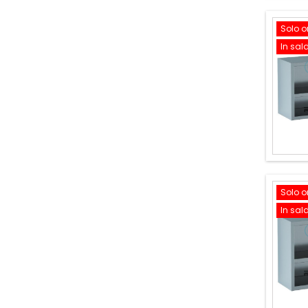
Solo o
In sal
Solo o
In sal