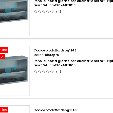
Pensile inox a giorno per cucina-aperto-1 rip
aisi 304-cm120x40x65h
(0)
nline
Codice prodotto:
dspg1248
Marca:
Ristopro
do!
Pensile inox a giorno per cucina-aperto-1 rip
aisi 304-cm120x40x80h
(0)
nline
Codice prodotto:
dspg1346