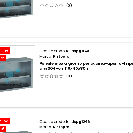
(0)
nline
Codice prodotto:
dspg1148
Marca:
Ristopro
do!
Pensile inox a giorno per cucina-aperto-1 rip
aisi 304-cm110x40x80h
(0)
nline
Codice prodotto:
dspg1246
Marca:
Ristopro
do!