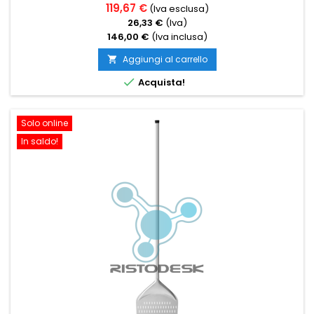
119,67 €
(Iva esclusa)
26,33 €
(Iva)
146,00 €
(Iva inclusa)
Aggiungi al carrello


Acquista!
Solo online
In saldo!