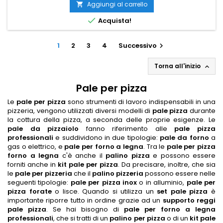
Aggiungi al carrello


Acquista!
1
2
3
4
Successivo

Torna all'inizio

Pale per pizza
Le
pale per pizza
sono strumenti di lavoro indispensabili in una
pizzeria, vengono utilizzati diversi modelli di
pale pizza
durante
la cottura della pizza, a seconda delle proprie esigenze. Le
pale da pizzaiolo
fanno riferimento alle
pale pizza
professionali
e suddividono in due tipologie:
pale da forno
a
gas o elettrico, e
pale per forno a legna
. Tra le
pale per pizza
forno a legna
c'è anche il
palino pizza
e possono essere
forniti anche in
kit pale per pizza
. Da precisare, inoltre, che sia
le
pale per pizzeria
che il
palino pizzeria
possono essere nelle
seguenti tipologie:
pale per pizza inox
o in alluminio,
pale per
pizza forate
o lisce. Quando si utilizza un
set pale pizza
è
importante riporre tutto in ordine grazie ad un
supporto reggi
pale pizza
. Se hai bisogno di
pale per forno a legna
professionali
, che si tratti di un
palino per pizza
o di un
kit pale