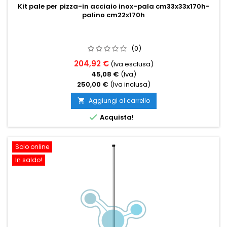
Kit pale per pizza-in acciaio inox-pala cm33x33x170h-
palino cm22x170h
(0)
204,92 €
(Iva esclusa)
45,08 €
(Iva)
250,00 €
(Iva inclusa)
Aggiungi al carrello


Acquista!
Solo online
In saldo!