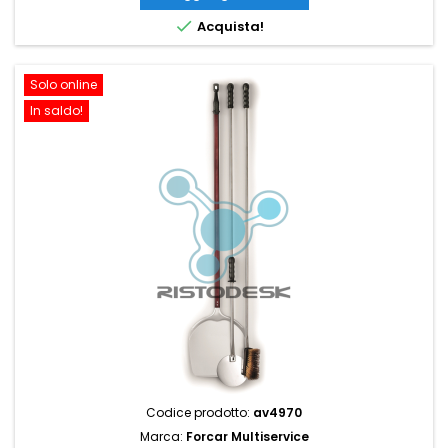

Acquista!
Solo online
In saldo!
Codice prodotto:
av4970
Marca:
Forcar Multiservice