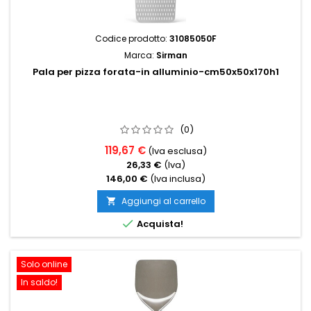
Codice prodotto:
31085050F
Marca:
Sirman
Pala per pizza forata-in alluminio-cm50x50x170h1
(0)
119,67 €
(Iva esclusa)
26,33 €
(Iva)
146,00 €
(Iva inclusa)
Aggiungi al carrello


Acquista!
Solo online
In saldo!