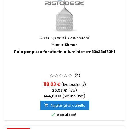
Codice prodotto:
31083333F
Marca:
Sirman
Pala per pizza forata-in alluminio-cm33x33x170h1
(0)
118,03 €
(Iva esclusa)
25,97 €
(Iva)
144,00 €
(Iva inclusa)
Aggiungi al carrello


Acquista!