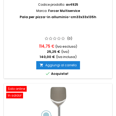
Codice prodotto:
av4925
Marca:
Forcar Multiservice
Pala per pizza-in alluminio-cm33x33x135h
(0)
114,75 €
(Iva esclusa)
25,25 €
(Iva)
140,00 €
(Iva inclusa)
Aggiungi al carrello


Acquista!
Solo online
In saldo!