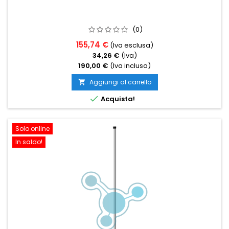
(0)
155,74 €
(Iva esclusa)
34,26 €
(Iva)
190,00 €
(Iva inclusa)
Aggiungi al carrello


Acquista!
Solo online
In saldo!