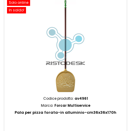
Solo online
In saldo!
Codice prodotto:
av4961
Marca:
Forcar Multiservice
Pala per pizza forata-in alluminio-cm36x36x170h