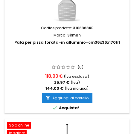
Codice prodotto:
31083636F
Marca:
Sirman
Pala per pizza forata-in alluminio-cm36x36x170h1
(0)
118,03 €
(Iva esclusa)
25,97 €
(Iva)
144,00 €
(Iva inclusa)
Aggiungi al carrello


Acquista!
Solo online
In saldo!