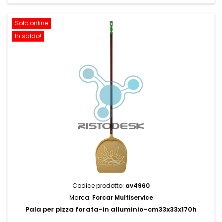
Solo online
In saldo!
Codice prodotto:
av4960
Marca:
Forcar Multiservice
Pala per pizza forata-in alluminio-cm33x33x170h