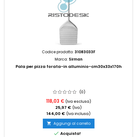
Codice prodotto:
31083033F
Marca:
Sirman
Pala per pizza forata-in alluminio-cm30x33x170h
(0)
118,03 €
(Iva esclusa)
25,97 €
(Iva)
144,00 €
(Iva inclusa)
Aggiungi al carrello


Acquista!