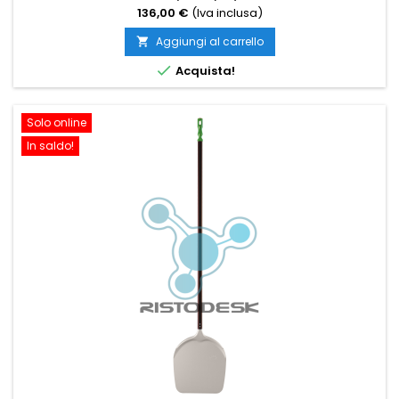
136,00 €
(Iva inclusa)
Aggiungi al carrello


Acquista!
Solo online
In saldo!