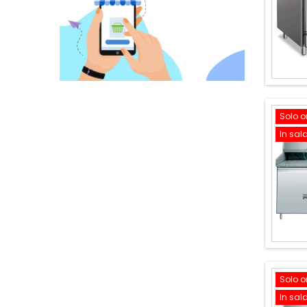
Solo o
In sal
Solo o
In sal