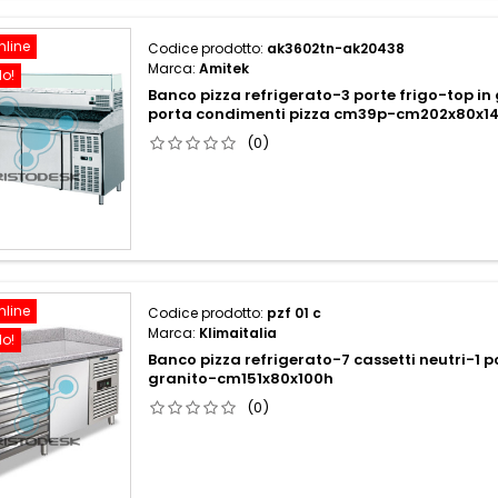
nline
Codice prodotto:
ak3602tn-ak20438
Marca:
Amitek
do!
Banco pizza refrigerato-3 porte frigo-top in
porta condimenti pizza cm39p-cm202x80x1
(0)
nline
Codice prodotto:
pzf 01 c
Marca:
Klimaitalia
do!
Banco pizza refrigerato-7 cassetti neutri-1 p
granito-cm151x80x100h
(0)