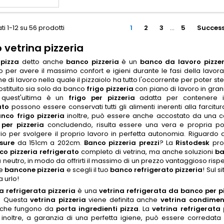
ti 1-12 su 56 prodotti
1
2
3
…
5
Success
 vetrina pizzeria
pizza
detto anche
banco pizzeria
è un
banco da lavoro pizzer
 per avere il massimo confort e igieni durante le fasi della lavora
e di lavoro nella quale il pizzaiolo ha tutto l'occorrente per poter ste
stituito sia solo da banco
frigo pizzeria
con piano di lavoro in grani
 quest'ultima è un
frigo per pizzeria
adatta per contenere i 
ato
possono essere conservati tutti gli alimenti inerenti alla farcit
nco frigo pizzeria
inoltre, può essere anche accostato da una ca
per pizzeria
concludendo, risulta essere una vera e propria posta
io per svolgere il proprio lavoro in perfetta autonomia. Riguardo 
sure
da 151cm a 202cm.
Banco pizzeria prezzi
? La
Ristodesk
pro
o pizzeria refrigerato
completo di vetrina, ma anche soluzioni
ba
a
neutro, in modo da offrirti il massimo di un prezzo vantaggioso rispe
ne
bancone pizzeria
e scegli il tuo
banco refrigerato pizzeria
! Sul s
 urlo!
a refrigerata pizzeria
è una
vetrina refrigerata da banco per p
o. Questa
vetrina pizzeria
viene definita anche
vetrina condimen
che fungono da
porta ingredienti pizza
. La
vetrina refrigerata 
, inoltre, a garanzia di una perfetta igiene, può essere corredata