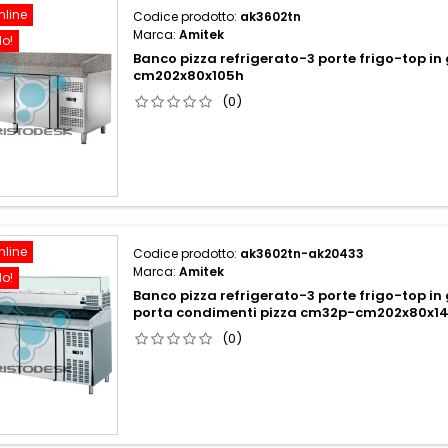
nline
Codice prodotto:
ak3602tn
Marca:
Amitek
do!
Banco pizza refrigerato-3 porte frigo-top in
cm202x80x105h
(0)
nline
Codice prodotto:
ak3602tn-ak20433
Marca:
Amitek
do!
Banco pizza refrigerato-3 porte frigo-top in
porta condimenti pizza cm32p-cm202x80x1
(0)