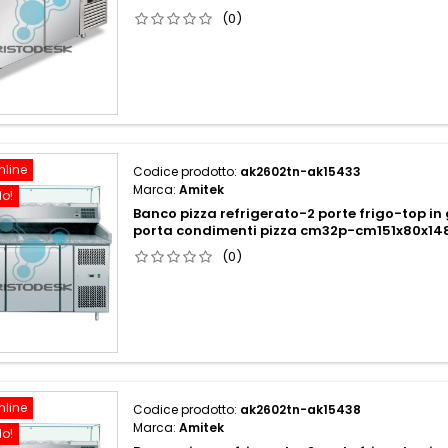
(0)
nline
Codice prodotto:
ak2602tn-ak15433
Marca:
Amitek
do!
Banco pizza refrigerato-2 porte frigo-top in
porta condimenti pizza cm32p-cm151x80x14
(0)
nline
Codice prodotto:
ak2602tn-ak15438
Marca:
Amitek
do!