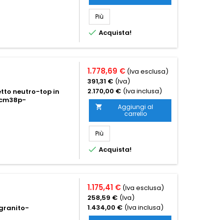
Più

Acquista!
1.778,69 €
(Iva esclusa)
391,31 €
(Iva)
2.170,00 €
(Iva inclusa)
etto neutro-top in
a cm38p-
Aggiungi al

carrello
Più

Acquista!
1.175,41 €
(Iva esclusa)
258,59 €
(Iva)
1.434,00 €
(Iva inclusa)
 granito-