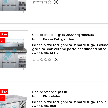
(0)
nline
Codice prodotto:
g-pz2600tn-g-ri15038v
Marca:
Forcar Refrigeration
do!
Banco pizza refrigerato-2 porte frigo-1 cass
granito-con vetrina porta condimenti pizz
cm151x80x144h
(0)
nline
Codice prodotto:
pzf 02
Marca:
Klimaitalia
do!
Banco pizza refrigerato-2 porte frigo-top in
cm151x80x100h