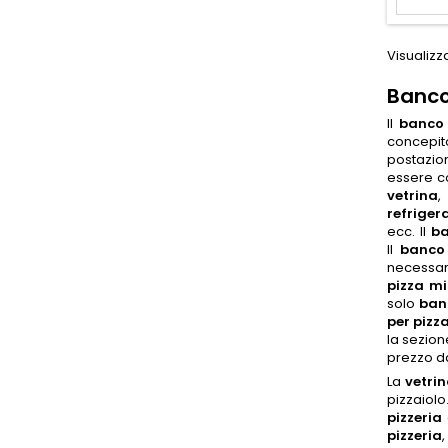
Visualizza
Banco
Il
banco 
concepito
postazion
essere co
vetrina
,
refriger
ecc. Il
ba
Il
banco 
necessar
pizza mi
solo
banc
per pizz
la sezio
prezzo da
La
vetrin
pizzaiol
pizzeria
pizzeria