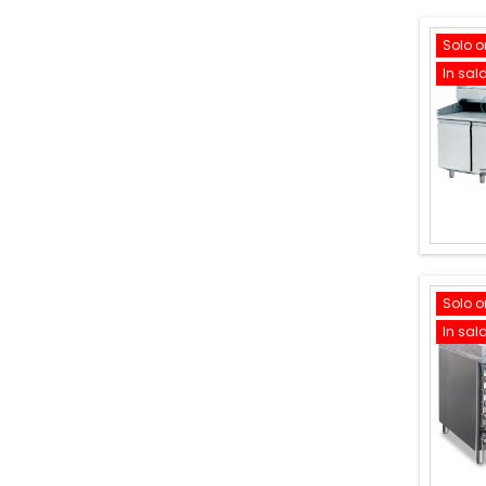
Solo o
In sal
Solo o
In sal