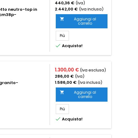
440,36 €
(Iva)
2.442,00 €
(Iva inclusa)
etto neutro-top in
a cm38p-
Aggiungi al

carrello
Più

Acquista!
1.300,00 €
(Iva esclusa)
286,00 €
(Iva)
1.586,00 €
(Iva inclusa)
 granito-
Aggiungi al

carrello
Più

Acquista!