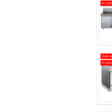
In sal
Solo o
In sal