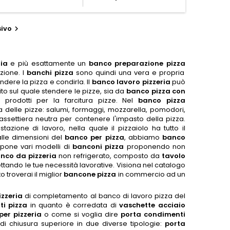
ivo

ia
e più esattamente un
banco preparazione pizza
zione. I
banchi pizza
sono quindi una vera e propria
ndere la pizza e condirla. Il
banco lavoro pizzeria
può
to sul quale stendere le pizze, sia da
banco pizza con
prodotti per la farcitura pizze. Nel
banco pizza
ura delle pizze: salumi, formaggi, mozzarella, pomodori,
ssettiera neutra per contenere l'impasto della pizza.
zione di lavoro, nella quale il pizzaiolo ha tutto il
alle dimensioni del
banco per pizza
, abbiamo
banco
pone vari modelli di
banconi pizza
proponendo non
nco da pizzeria
non refrigerato, composto da
tavolo
ttando le tue necessità lavorative. Visiona nel catalogo
ito troverai il miglior
bancone pizza
in commercio ad un
izzeria
di completamento al banco di lavoro pizza del
ti pizza
in quanto è corredata di
vaschette acciaio
per pizzeria
o come si voglia dire
porta condimenti
 di chiusura superiore in due diverse tipologie:
porta