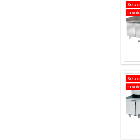
Solo o
In sal
Solo o
In sal