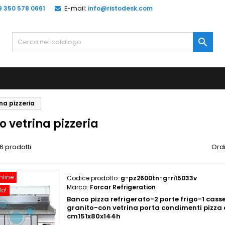
9 350 578 0661
E-mail:
info@ristodesk.com

na pizzeria
 vetrina pizzeria
6 prodotti.
Ordi
nline
Codice prodotto:
g-pz2600tn-g-ri15033v
Marca:
Forcar Refrigeration
do!
Banco pizza refrigerato-2 porte frigo-1 cass
granito-con vetrina porta condimenti pizza
cm151x80x144h