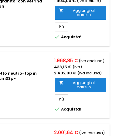
1.904,00 €
(Iva inclusa)
 granito-con vetrina
8h
Aggiungi al

carrello
Più

Acquista!
1.968,85 €
(Iva esclusa)
433,15 €
(Iva)
2.402,00 €
(Iva inclusa)
etto neutro-top in
 cm33p-
Aggiungi al

carrello
Più

Acquista!
2.001,64 €
(Iva esclusa)