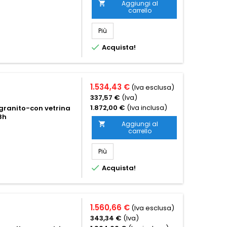
Aggiungi al

carrello
Più

Acquista!
1.534,43 €
(Iva esclusa)
337,57 €
(Iva)
1.872,00 €
(Iva inclusa)
 granito-con vetrina
8h
Aggiungi al

carrello
Più

Acquista!
1.560,66 €
(Iva esclusa)
343,34 €
(Iva)