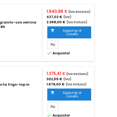
1.940,98 €
(Iva esclusa)
427,02 €
(Iva)
2.368,00 €
(Iva inclusa)
 granito-con vetrina
48h
Aggiungi al

carrello
Più

Acquista!
1.375,41 €
(Iva esclusa)
302,59 €
(Iva)
1.678,00 €
(Iva inclusa)
orta frigo-top in
Aggiungi al

carrello
Più

Acquista!