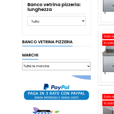
Banco vetrina pizzeria:
lunghezza
Solo o
BANCO VETRINA PIZZERIA
In sal
MARCHI
Solo o
In sal