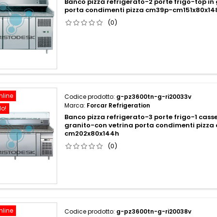
Banco pizza refrigerato-2 porte frigo-top in
porta condimenti pizza cm39p-cm151x80x14
(0)
nline
Codice prodotto:
g-pz3600tn-g-ri20033v
Marca:
Forcar Refrigeration
do!
Banco pizza refrigerato-3 porte frigo-1 cass
granito-con vetrina porta condimenti pizza
cm202x80x144h
(0)
nline
Codice prodotto:
g-pz3600tn-g-ri20038v