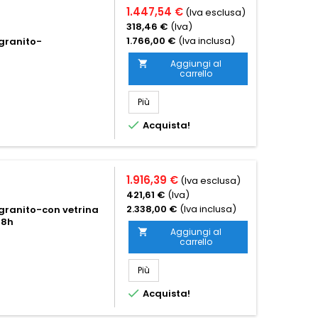
1.447,54 €
(Iva esclusa)
318,46 €
(Iva)
1.766,00 €
(Iva inclusa)
 granito-
Aggiungi al

carrello
Più

Acquista!
1.916,39 €
(Iva esclusa)
421,61 €
(Iva)
2.338,00 €
(Iva inclusa)
 granito-con vetrina
48h
Aggiungi al

carrello
Più

Acquista!