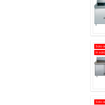
Solo o
In sal
Solo o