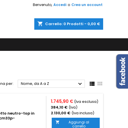
Benvenuto,
Accedi
o
Crea un account
shopping_cart
Carrello:
0
Prodotti - 0,00 €



na per:
Nome, da A a Z
1.745,90 €
(Iva esclusa)
384,10 €
(Iva)
2.130,00 €
(Iva inclusa)
etto neutro-top in
 cm33p-
Aggiungi al

carrello