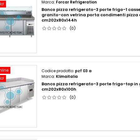
Marca:
Forcar Refrigeration
do!
Banco pizza refrigerato-3 porte frigo-1 cass
granito-con vetrina porta condimenti pizz
cm202x80x144h
(0)
nline
Codice prodotto:
pzf 03 a
Marca:
Klimaitalia
do!
Banco pizza refrigerato-3 porte frigo-top in
cm202x80x100h
(0)