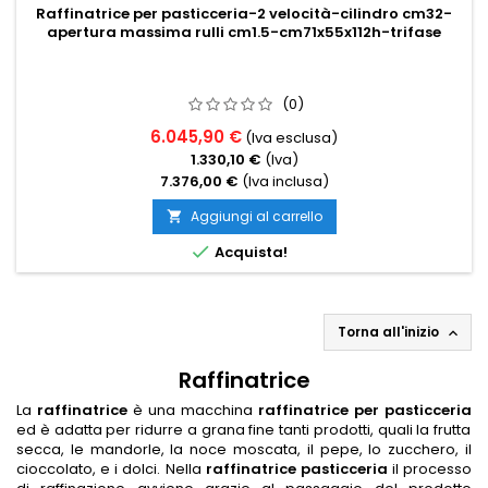
Raffinatrice per pasticceria-2 velocità-cilindro cm32-
apertura massima rulli cm1.5-cm71x55x112h-trifase
(0)
6.045,90 €
(Iva esclusa)
1.330,10 €
(Iva)
7.376,00 €
(Iva inclusa)
Aggiungi al carrello


Acquista!
Torna all'inizio

Raffinatrice
La
raffinatrice
è una macchina
raffinatrice per pasticceria
ed è adatta per ridurre a grana fine tanti prodotti, quali la frutta
secca, le mandorle, la noce moscata, il pepe, lo zucchero, il
cioccolato, e i dolci. Nella
raffinatrice pasticceria
il processo