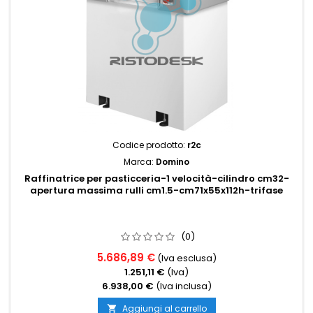
Codice prodotto:
r2c
Marca:
Domino
Raffinatrice per pasticceria-1 velocità-cilindro cm32-
apertura massima rulli cm1.5-cm71x55x112h-trifase
(0)
5.686,89 €
(Iva esclusa)
1.251,11 €
(Iva)
6.938,00 €
(Iva inclusa)
Aggiungi al carrello
