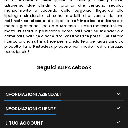
di raffinazione avviene grazie al passaggio del prodotto
attraverso due cilindri di granito che vengono regolati
manualmente a seconda delle esigenze. Riguardo alla
tipologia strutturale, ci sono modelli che vanno da una
raffinatrice piccola
del tipo la
raffinatrice da banco
a
modelli grandi del tipo da pavimento. Questa macchina viene
molto utilizzata in pasticceria come
raffinatrice mandorle
e
come
raffinatrice cioccolato
.
Raffinatrice prezzi
? Se sei alla
ricerca di una
raffinatrice per mandorle
o per qualsiasi altro
prodotto, la a
Ristodesk
propone vari modelli ad un prezzo
eccezionale!
Seguici su Facebook

INFORMAZIONI AZIENDALI

INFORMAZIONI CLIENTE

IL TUO ACCOUNT