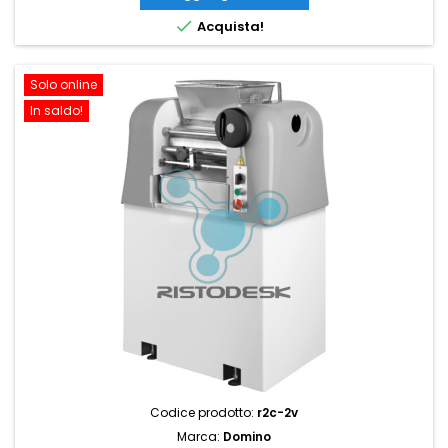

Acquista!
Solo online
In saldo!
Codice prodotto:
r2c-2v
Marca:
Domino