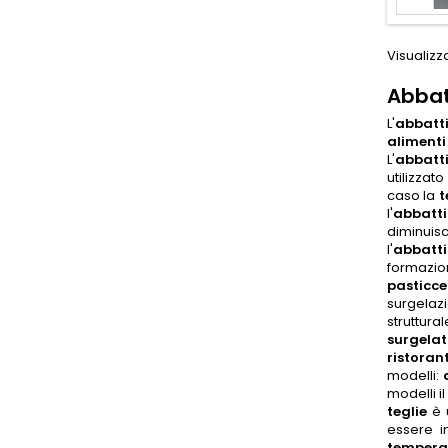
Visualizza
Abbat
L'
abbatt
alimenti
L'
abbatti
utilizzat
caso la
t
l'
abbatti
diminuisc
l'
abbatti
formazion
pasticce
surgelaz
struttur
surgelat
ristoran
modelli:
modelli i
teglie
è 
essere i
tempera