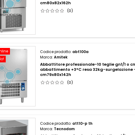
cm80x82x162h
(0)
nline
Codice prodotto:
abt100a
Marca:
Amitek
do!
Abbattitore professionale-10 teglie gn1/1 o
abbattimento +3°C resa 32kg-surgelazione 
cm79x80x142h
(0)
Codice prodotto:
att10-p th
Marca:
Tecnodom