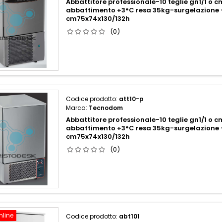
Abbattitore professionale-10 teglie gn1/1 o
abbattimento +3°C resa 35kg-surgelazione 
cm75x74x130/132h
(0)
Codice prodotto:
att10-p
Marca:
Tecnodom
Abbattitore professionale-10 teglie gn1/1 o
abbattimento +3°C resa 35kg-surgelazione 
cm75x74x130/132h
(0)
nline
Codice prodotto:
abt101