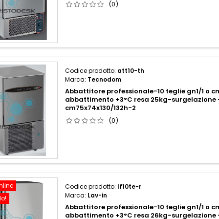
(0)
Codice prodotto:
att10-th
Marca:
Tecnodom
Abbattitore professionale-10 teglie gn1/1 o
abbattimento +3°C resa 25kg-surgelazione 
cm75x74x130/132h-2
(0)
nline
Codice prodotto:
lf10te-r
Marca:
Lav-in
do!
Abbattitore professionale-10 teglie gn1/1 o
abbattimento +3°C resa 26kg-surgelazione 