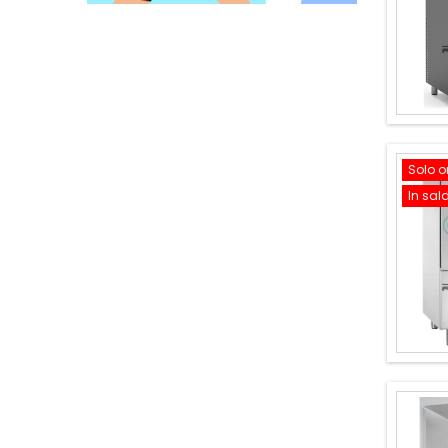
Solo o
In sal