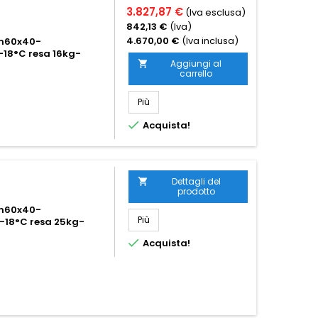
3.827,87 €
(Iva esclusa)
842,13 €
(Iva)
4.670,00 €
(Iva inclusa)
 cm60x40-
-18°C resa 16kg-
Aggiungi al

carrello
Più

Acquista!
Dettagli del

prodotto
 cm60x40-
Più
-18°C resa 25kg-

Acquista!