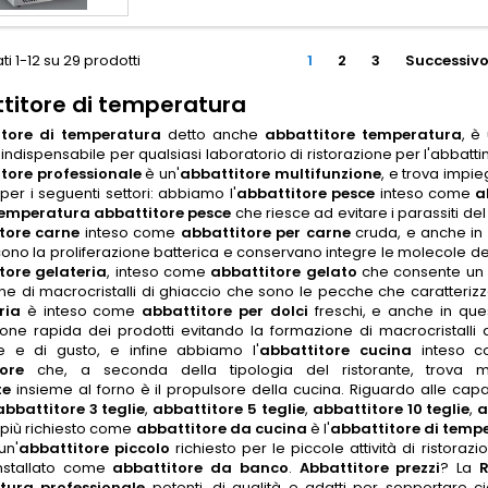
ti 1-12 su 29 prodotti
1
2
3
Successiv
titore di temperatura
itore di temperatura
detto anche
abbattitore temperatura
, è 
indispensabile per qualsiasi laboratorio di ristorazione per l'abbat
tore professionale
è un'
abbattitore multifunzione
, e trova impie
o per i seguenti settori: abbiamo l'
abbattitore pesce
inteso come
a
emperatura abbattitore pesce
che riesce ad evitare i parassiti del
tore carne
inteso come
abbattitore per carne
cruda, e anche in
ono la proliferazione batterica e conservano integre le molecole de
tore gelateria
, inteso come
abbattitore gelato
che consente un s
e di macrocristalli di ghiaccio che sono le pecche che caratterizza
ria
è inteso come
abbattitore per dolci
freschi, e anche in que
ione rapida dei prodotti evitando la formazione di macrocristalli 
ale e di gusto, e infine abbiamo l'
abbattitore cucina
inteso 
ore
che, a seconda della tipologia del ristorante, trova molte
te
insieme al forno è il propulsore della cucina. Riguardo alle capac
abbattitore 3 teglie
,
abbattitore 5 teglie
,
abbattitore 10 teglie
,
a
l più richiesto come
abbattitore da cucina
è l'
abbattitore di tempe
un'
abbattitore piccolo
richiesto per le piccole attività di ristoraz
nstallato come
abbattitore da banco
.
Abbattitore prezzi
? La
R
tura professionale
potenti, di qualità e adatti per sopportare c