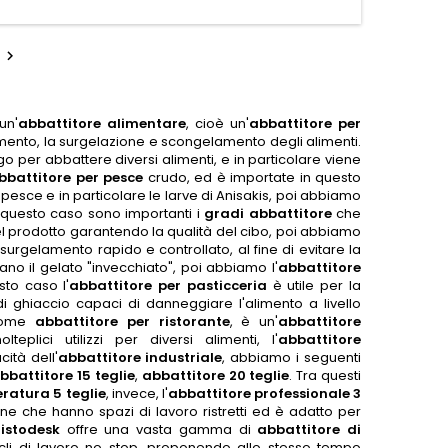
o

un'
abbattitore alimentare
, cioè un'
abbattitore per
timento, la surgelazione e scongelamento degli alimenti.
go per abbattere diversi alimenti, e in particolare viene
bbattitore per pesce
crudo, ed è importate in questo
 pesce e in particolare le larve di Anisakis, poi abbiamo
 questo caso sono importanti i
gradi abbattitore
che
l prodotto garantendo la qualità del cibo, poi abbiamo
urgelamento rapido e controllato, al fine di evitare la
no il gelato "invecchiato", poi abbiamo l'
abbattitore
sto caso l'
abbattitore per pasticceria
è utile per la
di ghiaccio capaci di danneggiare l'alimento a livello
come
abbattitore per ristorante
, è un'
abbattitore
plici utilizzi per diversi alimenti, l'
abbattitore
ità dell'
abbattitore industriale
, abbiamo i seguenti
bbattitore 15 teglie
,
abbattitore 20 teglie
. Tra questi
ratura 5 teglie
, invece, l'
abbattitore professionale 3
ione che hanno spazi di lavoro ristretti ed è adatto per
istodesk
offre una vasta gamma di
abbattitore di
icli di lavoro no stop, proponendo allo stesso tempo