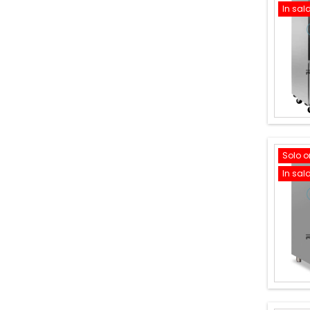
In sal
Solo o
In sal