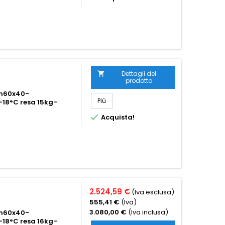
Dettagli del

prodotto
 cm60x40-
Più
-18°C resa 15kg-

Acquista!
2.524,59 €
(Iva esclusa)
555,41 €
(Iva)
3.080,00 €
(Iva inclusa)
 cm60x40-
-18°C resa 16kg-