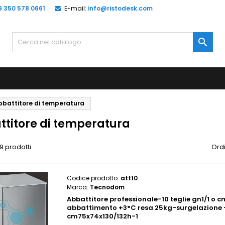
9 350 578 0661
E-mail:
info@ristodesk.com

bbattitore di temperatura
ttitore di temperatura
9 prodotti.
Ordi
Codice prodotto:
att10
Marca:
Tecnodom
Abbattitore professionale-10 teglie gn1/1 o
abbattimento +3°C resa 25kg-surgelazione 
cm75x74x130/132h-1