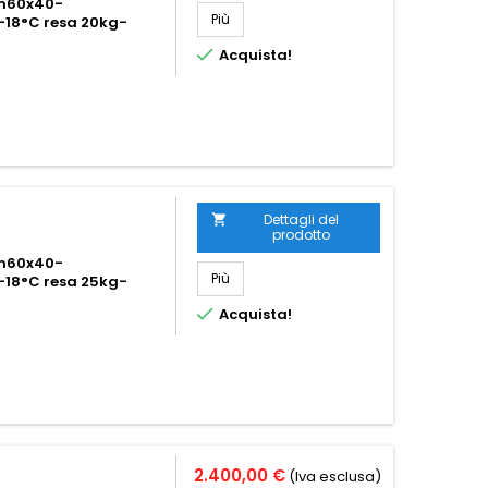
 cm60x40-
Più
-18°C resa 20kg-

Acquista!
Dettagli del

prodotto
 cm60x40-
Più
-18°C resa 25kg-

Acquista!
2.400,00 €
(Iva esclusa)