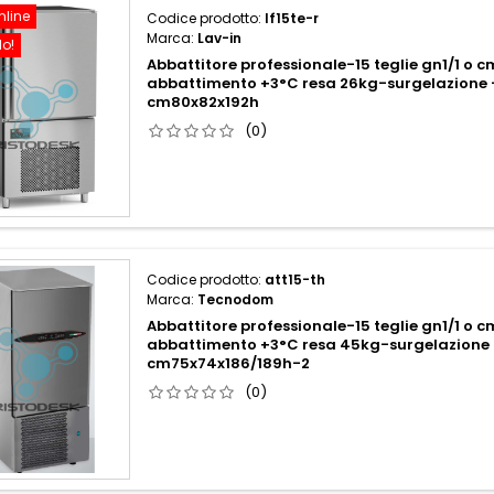
nline
Codice prodotto:
lf15te-r
Marca:
Lav-in
do!
Abbattitore professionale-15 teglie gn1/1 o
abbattimento +3°C resa 26kg-surgelazione 
cm80x82x192h
(0)
Codice prodotto:
att15-th
Marca:
Tecnodom
Abbattitore professionale-15 teglie gn1/1 o
abbattimento +3°C resa 45kg-surgelazione 
cm75x74x186/189h-2
(0)