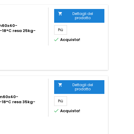
Dettagli del

prodotto
 cm60x40-
Più
-18°C resa 25kg-

Acquista!
Dettagli del

prodotto
 cm60x40-
Più
-18°C resa 35kg-

Acquista!