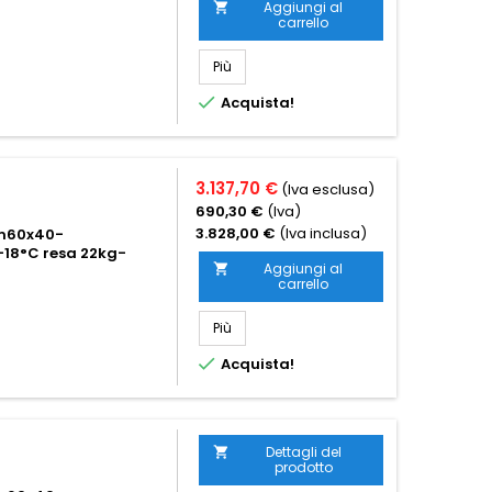
Aggiungi al

carrello
Più

Acquista!
3.137,70 €
(Iva esclusa)
690,30 €
(Iva)
3.828,00 €
(Iva inclusa)
 cm60x40-
-18°C resa 22kg-
Aggiungi al

carrello
Più

Acquista!
Dettagli del

prodotto