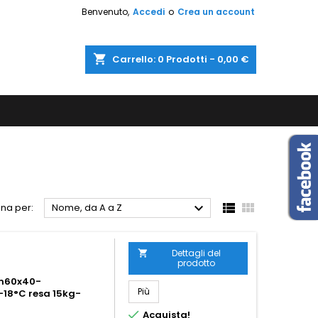
Benvenuto,
Accedi
o
Crea un account
shopping_cart
Carrello:
0
Prodotti - 0,00 €



na per:
Nome, da A a Z
Dettagli del

prodotto
 cm60x40-
Più
-18°C resa 15kg-

Acquista!