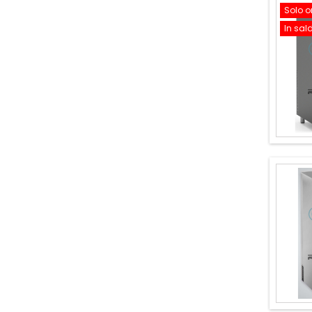
Solo o
In sal