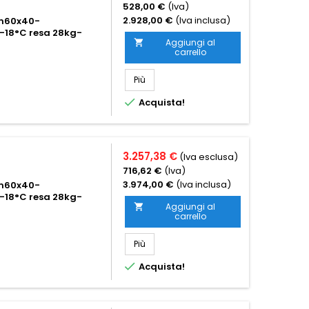
528,00 €
(Iva)
2.928,00 €
(Iva inclusa)
 cm60x40-
-18°C resa 28kg-
Aggiungi al

carrello
Più

Acquista!
3.257,38 €
(Iva esclusa)
716,62 €
(Iva)
3.974,00 €
(Iva inclusa)
 cm60x40-
-18°C resa 28kg-
Aggiungi al

carrello
Più

Acquista!