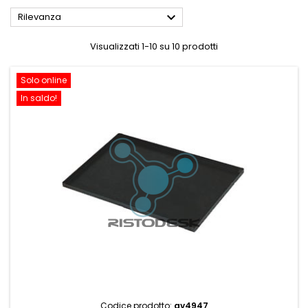

Rilevanza
Visualizzati 1-10 su 10 prodotti
Solo online
In saldo!
Codice prodotto:
av4947