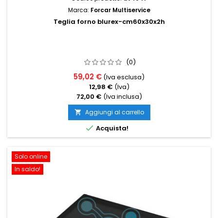
Marca:
Forcar Multiservice
Teglia forno blurex-cm60x30x2h
(0)
59,02 €
(Iva esclusa)
12,98 €
(Iva)
72,00 €
(Iva inclusa)
Aggiungi al carrello


Acquista!
Solo online
In saldo!