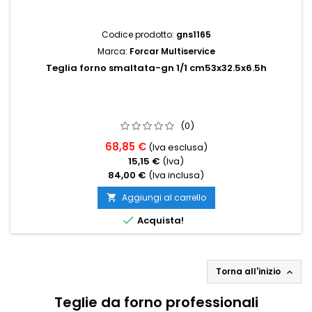
Codice prodotto:
gns1165
Marca:
Forcar Multiservice
Teglia forno smaltata-gn 1/1 cm53x32.5x6.5h
(0)
68,85 €
(Iva esclusa)
15,15 €
(Iva)
84,00 €
(Iva inclusa)
Aggiungi al carrello


Acquista!
Torna all'inizio

Teglie da forno professionali