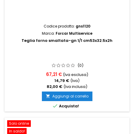
Codice prodotto:
gns1120
Marca:
Forcar Multiservice
Teglia forno smaltata-gn 1/1 cm53x32.5x2h
(0)
67,21 €
(Iva esclusa)
14,79 €
(Iva)
82,00 €
(Iva inclusa)
Aggiungi al carrello


Acquista!
Solo online
In saldo!