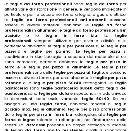
Le
teglie da forno professionali
sono
teglie da forno
per
attività varie di ristorazione in genere, e vengono impiegate in
particolare per la cottura nel forno a legna, a gas o elettrico.
Le
teglie da forno professionali antiaderenti
possono
essere di diversi materiali, abbiamo: le
teglie da forno
professionali in alluminio
, le
teglie da forno professionali in
acciaio
e le
teglie in ferro blu
. Le
teglie
professionali
vengono utilizzate per diverse attività, e in
particolare abbiamo: le
teglie per pasticceria
, le
teglie per
pizzeria
e
teglie per panifici
. Le
teglie per pizza
si
suddividono in due tipologie a seconda del materiale di cui
sono composte, pertanto abbiamo: le
teglie per pizza in
ferro
e le
teglie per pizza in alluminio
. Le
teglie pizza
professionali
sono delle
teglie per pizza al taglio
, e possono
essere di diverse forme, pertanto abbiamo: le
teglie per pizza
rotonde
e le
teglie per pizza 60x40
rettangolari. Le
teglie
pasticceria
sono
teglie pasticceria 60x40
detta
teglia del
pasticcere
, sono
teglie per dolci
e rispettano in modo univoco
le dimensioni: sono esclusivamente
teglie 60x40
. Se hai
bisogno di una
teglia forno
, abbiamo modelli di
teglia
acciaio inox
,
teglie alluminio
, teglie per pizza professionali:
dalle
teglie per pizza in ferro blu
rettangolari, alle
teglie per
forno a legna
rotonde e rettangolari, hai l'imbarazzo della
scelta! La
Ristodesk
propone un ampio catalogo di modelli
di
teglia da forno molto resistente
, adatti a sopportare