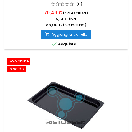
(0)
70,49 €
(Iva esclusa)
15,51 €
(Iva)
86,00 €
(Iva inclusa)
Aggiungi al carrello


Acquista!
Solo online
In saldo!