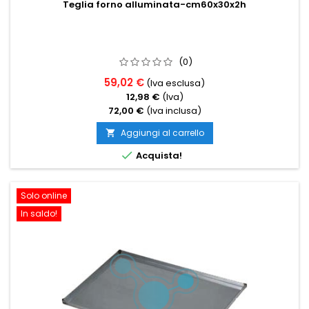
Teglia forno alluminata-cm60x30x2h
(0)
59,02 €
(Iva esclusa)
12,98 €
(Iva)
72,00 €
(Iva inclusa)
Aggiungi al carrello


Acquista!
Solo online
In saldo!