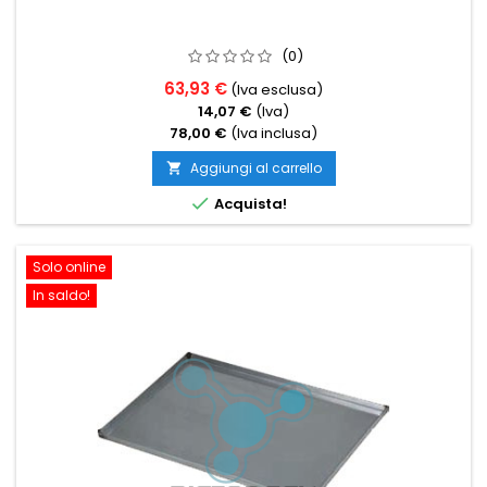
(0)
63,93 €
(Iva esclusa)
14,07 €
(Iva)
78,00 €
(Iva inclusa)
Aggiungi al carrello


Acquista!
Solo online
In saldo!