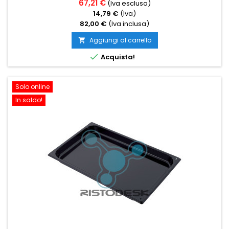
67,21 €
(Iva esclusa)
14,79 €
(Iva)
82,00 €
(Iva inclusa)
Aggiungi al carrello


Acquista!
Solo online
In saldo!