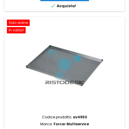

Acquista!
Solo online
In saldo!
Codice prodotto:
av4950
Marca:
Forcar Multiservice