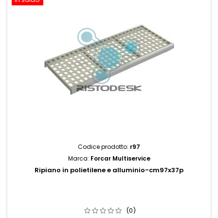
Codice prodotto:
r97
Marca:
Forcar Multiservice
Ripiano in polietilene e alluminio-cm97x37p
(0)