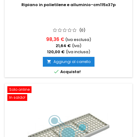
Ripiano in polietilene e alluminio-cm115x37p
(0)
98,36 €
(Iva esclusa)
21,64 €
(Iva)
120,00 €
(Iva inclusa)
Aggiungi al carrello


Acquista!
Solo online
In saldo!