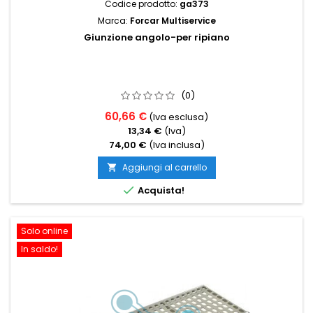
Codice prodotto:
ga373
Marca:
Forcar Multiservice
Giunzione angolo-per ripiano
(0)
60,66 €
(Iva esclusa)
13,34 €
(Iva)
74,00 €
(Iva inclusa)
Aggiungi al carrello


Acquista!
Solo online
In saldo!