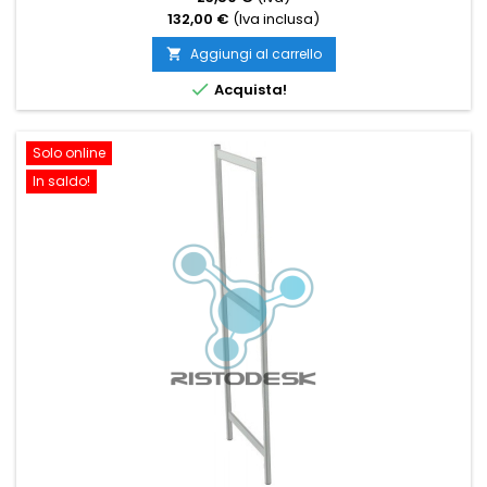
132,00 €
(Iva inclusa)
Aggiungi al carrello


Acquista!
Solo online
In saldo!