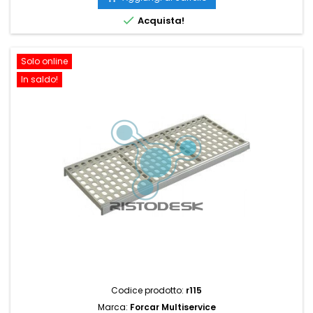

Acquista!
Solo online
In saldo!
Codice prodotto:
r115
Marca:
Forcar Multiservice