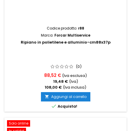
Codice prodotto:
r88
Marca:
Forcar Multiservice
Ripiano in polietilene e alluminio-cm88x37p
(0)
88,52 €
(Iva esclusa)
19,48 €
(Iva)
108,00 €
(Iva inclusa)
Aggiungi al carrello


Acquista!
Solo online
In saldo!