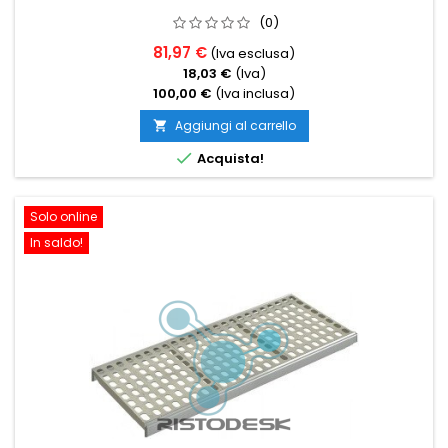
(0)
81,97 €
(Iva esclusa)
18,03 €
(Iva)
100,00 €
(Iva inclusa)
Aggiungi al carrello


Acquista!
Solo online
In saldo!