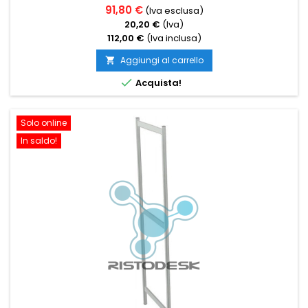
91,80 €
(Iva esclusa)
20,20 €
(Iva)
112,00 €
(Iva inclusa)
Aggiungi al carrello


Acquista!
Solo online
In saldo!