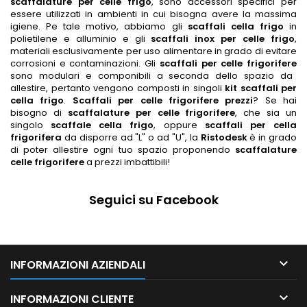
scaffalature per celle frigo
, sono accessori specifici per
essere utilizzati in ambienti in cui bisogna avere la massima
igiene. Pe tale motivo, abbiamo gli
scaffali cella frigo
in
polietilene e alluminio e gli
scaffali inox per celle frigo
,
materiali esclusivamente per uso alimentare in grado di evitare
corrosioni e contaminazioni. Gli
scaffali per celle frigorifere
sono modulari e componibili a seconda dello spazio da
allestire, pertanto vengono composti in singoli
kit scaffali per
cella frigo
.
Scaffali per celle frigorifere prezzi
? Se hai
bisogno di
scaffalature per celle frigorifere
, che sia un
singolo
scaffale cella frigo
, oppure
scaffali per cella
frigorifera
da disporre ad "L" o ad "U", la
Ristodesk
è in grado
di poter allestire ogni tuo spazio proponendo
scaffalature
celle frigorifere
a prezzi imbattibili!
Seguici su Facebook

INFORMAZIONI AZIENDALI

INFORMAZIONI CLIENTE