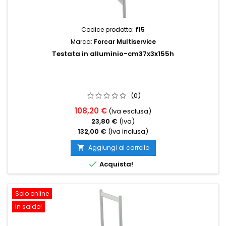
Codice prodotto:
f15
Marca:
Forcar Multiservice
Testata in alluminio-cm37x3x155h
(0)
108,20 €
(Iva esclusa)
23,80 €
(Iva)
132,00 €
(Iva inclusa)
Aggiungi al carrello


Acquista!
Solo online
In saldo!