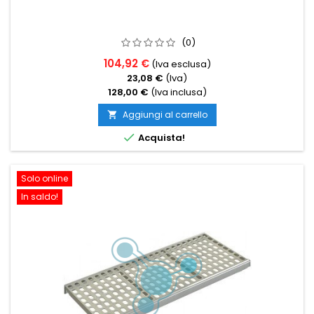
(0)
104,92 €
(Iva esclusa)
23,08 €
(Iva)
128,00 €
(Iva inclusa)
Aggiungi al carrello


Acquista!
Solo online
In saldo!