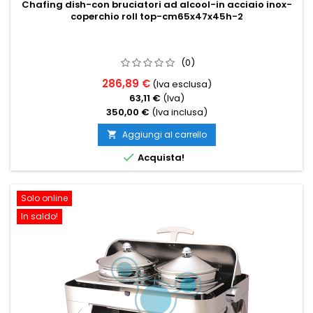
Chafing dish-con bruciatori ad alcool-in acciaio inox-
coperchio roll top-cm65x47x45h-2
(0)
286,89 €
(Iva esclusa)
63,11 €
(Iva)
350,00 €
(Iva inclusa)
Aggiungi al carrello


Acquista!
Solo online
In saldo!