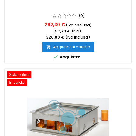
(0)
262,30 €
(Iva esclusa)
57,70 €
(Iva)
320,00 €
(Iva inclusa)
Aggiungi al carrello


Acquista!
Solo online
In saldo!