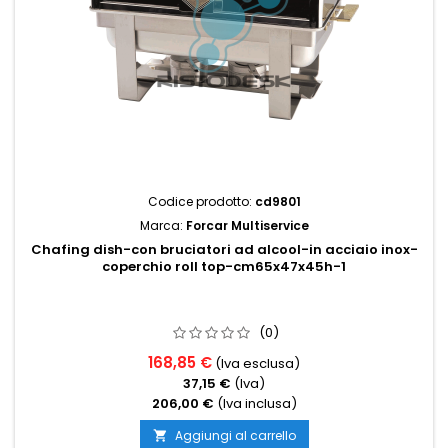
Codice prodotto:
cd9801
Marca:
Forcar Multiservice
Chafing dish-con bruciatori ad alcool-in acciaio inox-
coperchio roll top-cm65x47x45h-1
(0)
168,85 €
(Iva esclusa)
37,15 €
(Iva)
206,00 €
(Iva inclusa)
Aggiungi al carrello
