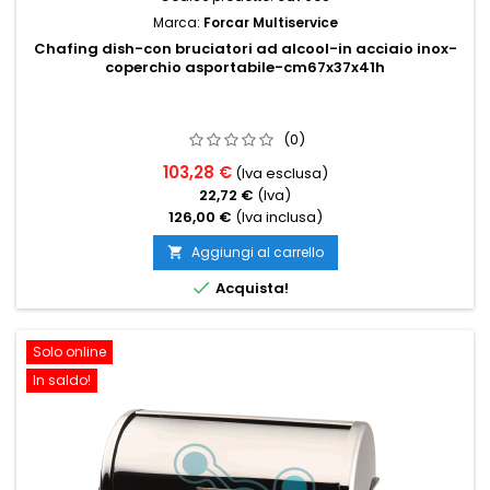
Marca:
Forcar Multiservice
Chafing dish-con bruciatori ad alcool-in acciaio inox-
coperchio asportabile-cm67x37x41h
(0)
103,28 €
(Iva esclusa)
22,72 €
(Iva)
126,00 €
(Iva inclusa)
Aggiungi al carrello


Acquista!
Solo online
In saldo!