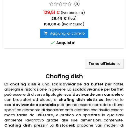
(0)
129,51 €
(Iva esclusa)
28,49 €
(Iva)
158,00 €
(Iva inclusa)
Aggiungi al carrello


Acquista!
Torna all'inizio

Chafing dish
Lo
chafing dish
è uno
scaldavivande da buffet
per hotel,
alberghi e ristorazione in genere. Lo
scaldavivande per buffet
può essere di diverse tipologie:
scaldavivande con candele
o
con bruciatori ad alcool, e
chafing dish elettrico
. Inoltre, lo
scaldavivande a candela
può anche essere corredato di uno
specifico elemento di riscaldamento elettrico che risulta essere
molto facile da utilizzare, e pratico da spostare in qualsiasi
ambiente lavorativo grazie alle sue dimensioni contenute.
Chafing dish prezzi
? La
Ristodesk
propone vari modelli di