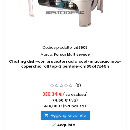
Codice prodotto:
cd6505
Marca:
Forcar Multiservice
Chafing dish-con bruciatori ad alcool-in acciaio inox-
coperchio roll top-2 pentole-cm65x47x45h
(0)
339,34 €
(Iva esclusa)
74,66 €
(Iva)
414,00 €
(Iva inclusa)
Aggiungi al carrello


Acquista!