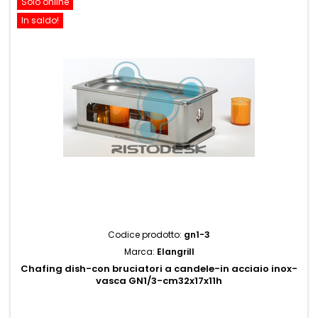
Solo online
In saldo!
Codice prodotto:
gn1-3
Marca:
Elangrill
Chafing dish-con bruciatori a candele-in acciaio inox-
vasca GN1/3-cm32x17x11h