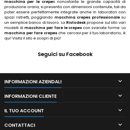
macchina per le crepe
s nonostante le grande capacità di
produzione oraria, si presenta con dimensioni contenute, tali da
poter essere perfettamente integrate anche in laboratori con
spazi ristretti, poggiando
macchina crepes professionale
su
un semplice banco di lavoro.
L
a
Ristodesk
propone sul sito vari
modelli di
macchina per fare le crepes
con svariate forme. La
macchina per fare crepes
che cercavi per il tuo laboratorio, è
qui! Visita il sito e scopri di più!
Seguici su Facebook

INFORMAZIONI AZIENDALI

INFORMAZIONI CLIENTE

IL TUO ACCOUNT

CONTATTACI