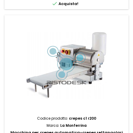

Acquista!
Codice prodotto:
crepes c1 r200
Marca:
La Monferrina
Macchina per crepes automatica-crepes rettangolari