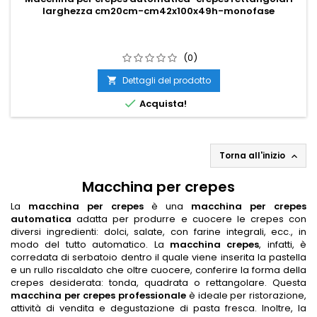
larghezza cm20cm-cm42x100x49h-monofase
(0)
Dettagli del prodotto


Acquista!
Torna all'inizio

Macchina per crepes
La
macchina per crepes
è una
macchina per crepes
automatica
adatta per produrre e cuocere le crepes con
diversi ingredienti: dolci, salate, con farine integrali, ecc., in
modo del tutto automatico. La
macchina crepes
, infatti, è
corredata di serbatoio dentro il quale viene inserita la pastella
e un rullo riscaldato che oltre cuocere, conferire la forma della
crepes desiderata: tonda, quadrata o rettangolare. Questa
macchina per crepes professionale
è ideale per ristorazione,
attività di vendita e degustazione di pasta fresca. Inoltre, la