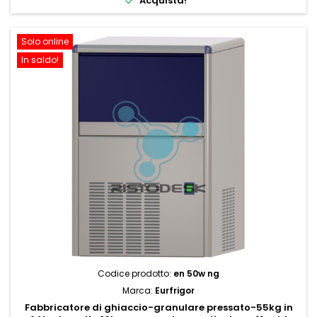

Acquista!
Solo online
In saldo!
Codice prodotto:
en 50w ng
Marca:
Eurfrigor
Fabbricatore di ghiaccio-granulare pressato-55kg in