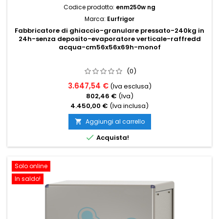
Codice prodotto:
enm250w ng
Marca:
Eurfrigor
Fabbricatore di ghiaccio-granulare pressato-240kg in
24h-senza deposito-evaporatore verticale-raffredd
acqua-cm56x56x69h-monof
(0)
3.647,54 €
(Iva esclusa)
802,46 €
(Iva)
4.450,00 €
(Iva inclusa)
Aggiungi al carrello


Acquista!
Solo online
In saldo!