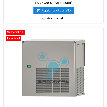
3.004,00 €
(Iva inclusa)
Aggiungi al carrello


Acquista!
Solo online
In saldo!