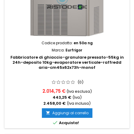
Codice prodotto:
en 50a ng
Marca:
Eurfrigor
Fabbricatore di ghiaccio-granulare pressato-55kg in
24h-deposito 10kg-evaporatore verticale-raffredd
aria-cm45x62x73h-monof
(0)
2.014,75 €
(Iva esclusa)
443,25 €
(Iva)
2.458,00 €
(Iva inclusa)
Aggiungi al carrello


Acquista!