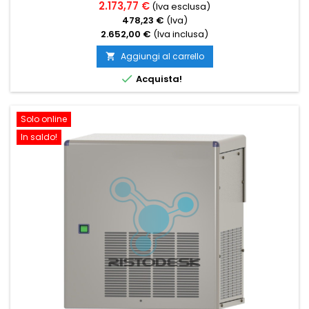
2.173,77 €
(Iva esclusa)
478,23 €
(Iva)
2.652,00 €
(Iva inclusa)
Aggiungi al carrello


Acquista!
Solo online
In saldo!