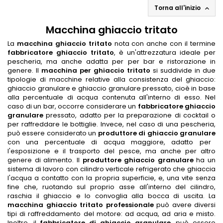
Torna all'inizio

Macchina ghiaccio tritato
La
macchina ghiaccio tritato
nota con anche con il termine
fabbricatore ghiaccio tritato
, è un'attrezzatura ideale per
pescheria, ma anche adatta per per bar e ristorazione in
genere. Il
macchina per ghiaccio tritato
si suddivide in due
tipologie di macchine relative alla consistenza del ghiaccio:
ghiaccio granulare e ghiaccio granulare pressato, cioè in base
alla percentuale di acqua contenuta all'interno di esso. Nel
caso di un bar, occorre considerare un
fabbricatore ghiaccio
granulare
pressato, adatto per la preparazione di cocktail o
per raffreddare le bottiglie. Invece, nel caso di una pescheria,
può essere considerato un
produttore di ghiaccio granulare
con una percentuale di acqua maggiore, adatto per
l'esposizione e il trasporto del pesce, ma anche per altro
genere di alimento. Il
produttore ghiaccio granulare
ha un
sistema di lavoro con cilindro verticale refrigerato che ghiaccia
l'acqua a contatto con la propria superficie, e, una vite senza
fine che, ruotando sul proprio asse all'interno del cilindro,
raschia il ghiaccio e lo convoglia alla bocca di uscita. La
macchina ghiaccio tritato professionale
può avere diversi
tipi di
raffreddamento del motore: ad acqua, ad aria e misto.
Inoltre, il
fabbricatore di ghiaccio granulare
, può essere