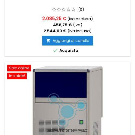
(0)
2.085,25 €
(Iva esclusa)
458,75 €
(Iva)
2.544,00 €
(Iva inclusa)
Aggiungi al carrello


Acquista!
Solo online
In saldo!