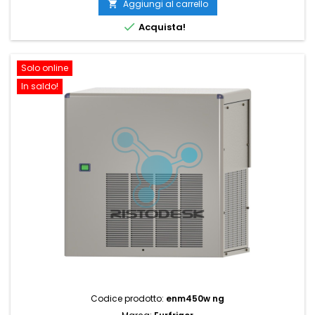
Aggiungi al carrello


Acquista!
Solo online
In saldo!
Codice prodotto:
enm450w ng