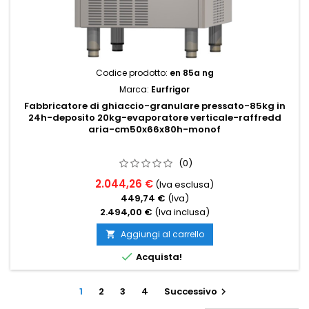
Codice prodotto:
en 85a ng
Marca:
Eurfrigor
Fabbricatore di ghiaccio-granulare pressato-85kg in
24h-deposito 20kg-evaporatore verticale-raffredd
aria-cm50x66x80h-monof
(0)
2.044,26 €
(Iva esclusa)
449,74 €
(Iva)
2.494,00 €
(Iva inclusa)
Aggiungi al carrello


Acquista!
1
2
3
4
Successivo
