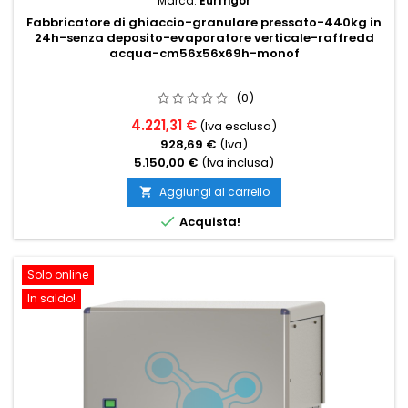
Marca:
Eurfrigor
Fabbricatore di ghiaccio-granulare pressato-440kg in
24h-senza deposito-evaporatore verticale-raffredd
acqua-cm56x56x69h-monof
(0)
4.221,31 €
(Iva esclusa)
928,69 €
(Iva)
5.150,00 €
(Iva inclusa)
Aggiungi al carrello


Acquista!
Solo online
In saldo!