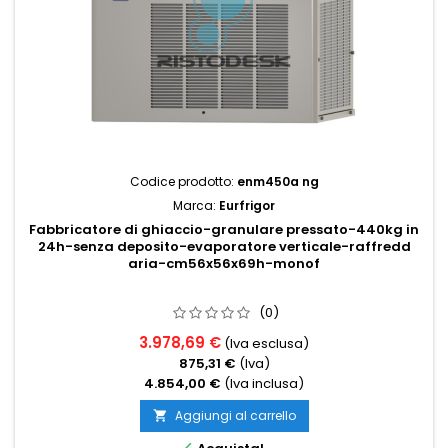
Codice prodotto:
enm450a ng
Marca:
Eurfrigor
Fabbricatore di ghiaccio-granulare pressato-440kg in
24h-senza deposito-evaporatore verticale-raffredd
aria-cm56x56x69h-monof
(0)
3.978,69 €
(Iva esclusa)
875,31 €
(Iva)
4.854,00 €
(Iva inclusa)
Aggiungi al carrello
