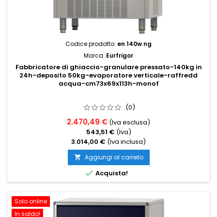
Codice prodotto:
en 140w ng
Marca:
Eurfrigor
Fabbricatore di ghiaccio-granulare pressato-140kg in
24h-deposito 50kg-evaporatore verticale-raffredd
acqua-cm73x69x113h-monof
(0)
2.470,49 €
(Iva esclusa)
543,51 €
(Iva)
3.014,00 €
(Iva inclusa)
Aggiungi al carrello


Acquista!
Solo online
In saldo!