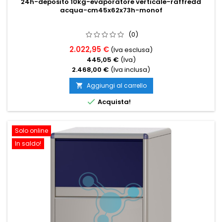
24h-deposito 10kg-evaporatore verticale-raffredd
acqua-cm45x62x73h-monof
(0)
2.022,95 €
(Iva esclusa)
445,05 €
(Iva)
2.468,00 €
(Iva inclusa)
Aggiungi al carrello


Acquista!
Solo online
In saldo!