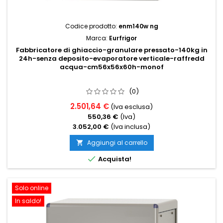
Codice prodotto:
enm140w ng
Marca:
Eurfrigor
Fabbricatore di ghiaccio-granulare pressato-140kg in
24h-senza deposito-evaporatore verticale-raffredd
acqua-cm56x56x60h-monof
(0)
2.501,64 €
(Iva esclusa)
550,36 €
(Iva)
3.052,00 €
(Iva inclusa)
Aggiungi al carrello


Acquista!
Solo online
In saldo!