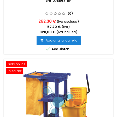
cm107x56x111h
(0)
262,30 €
(Iva esclusa)
57,70 €
(Iva)
320,00 €
(Iva inclusa)
Aggiungi al carrello


Acquista!
Solo online
In saldo!