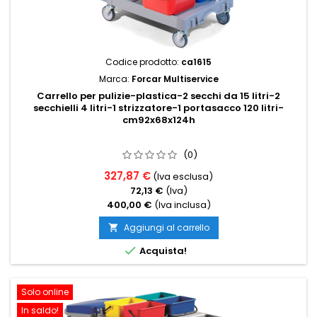
Codice prodotto:
ca1615
Marca:
Forcar Multiservice
Carrello per pulizie-plastica-2 secchi da 15 litri-2
secchielli 4 litri-1 strizzatore-1 portasacco 120 litri-
cm92x68x124h
(0)
327,87 €
(Iva esclusa)
72,13 €
(Iva)
400,00 €
(Iva inclusa)
Aggiungi al carrello


Acquista!
Solo online
In saldo!