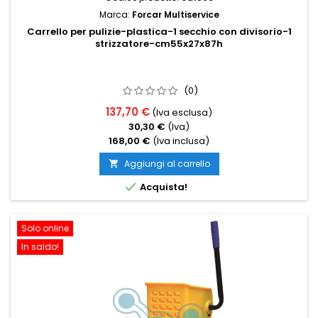
Marca:
Forcar Multiservice
Carrello per pulizie-plastica-1 secchio con divisorio-1
strizzatore-cm55x27x87h
(0)
137,70 €
(Iva esclusa)
30,30 €
(Iva)
168,00 €
(Iva inclusa)
Aggiungi al carrello


Acquista!
Solo online
In saldo!