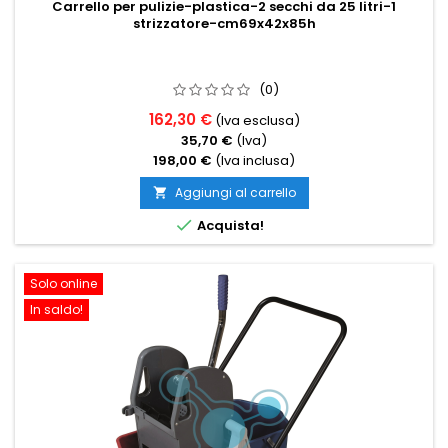
Carrello per pulizie-plastica-2 secchi da 25 litri-1
strizzatore-cm69x42x85h
(0)
162,30 €
(Iva esclusa)
35,70 €
(Iva)
198,00 €
(Iva inclusa)
Aggiungi al carrello


Acquista!
Solo online
In saldo!