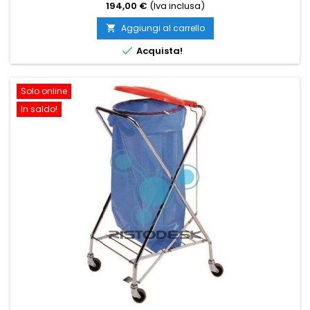
194,00 €
(Iva inclusa)
Aggiungi al carrello


Acquista!
Solo online
In saldo!