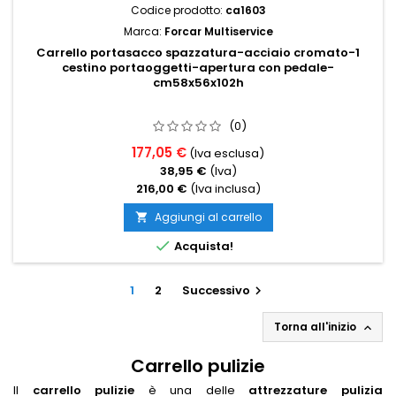
Codice prodotto:
ca1603
Marca:
Forcar Multiservice
Carrello portasacco spazzatura-acciaio cromato-1
cestino portaoggetti-apertura con pedale-
cm58x56x102h
(0)
177,05 €
(Iva esclusa)
38,95 €
(Iva)
216,00 €
(Iva inclusa)
Aggiungi al carrello


Acquista!
1
2
Successivo

Torna all'inizio

Carrello pulizie
Il
carrello pulizie
è una delle
attrezzature pulizia