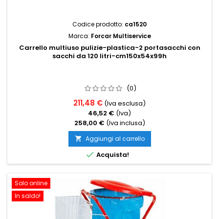
Codice prodotto:
ca1520
Marca:
Forcar Multiservice
Carrello multiuso pulizie-plastica-2 portasacchi con
sacchi da 120 litri-cm150x54x99h
(0)
211,48 €
(Iva esclusa)
46,52 €
(Iva)
258,00 €
(Iva inclusa)
Aggiungi al carrello


Acquista!
Solo online
In saldo!