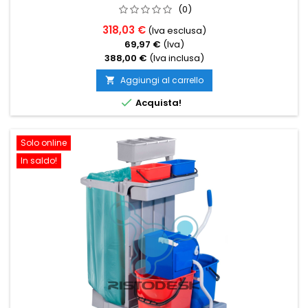
(0)
318,03 €
(Iva esclusa)
69,97 €
(Iva)
388,00 €
(Iva inclusa)
Aggiungi al carrello


Acquista!
Solo online
In saldo!