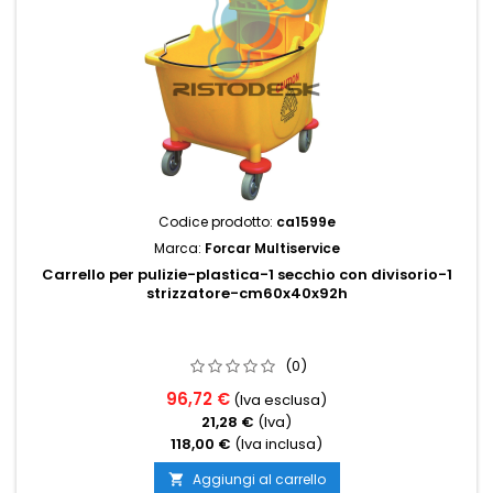
Codice prodotto:
ca1599e
Marca:
Forcar Multiservice
Carrello per pulizie-plastica-1 secchio con divisorio-1
strizzatore-cm60x40x92h
(0)
96,72 €
(Iva esclusa)
21,28 €
(Iva)
118,00 €
(Iva inclusa)
Aggiungi al carrello
