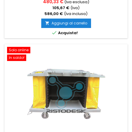
480,33 €
(Iva esclusa)
105,67 €
(Iva)
586,00 €
(Iva inclusa)
Aggiungi al carrello


Acquista!
Solo online
In saldo!