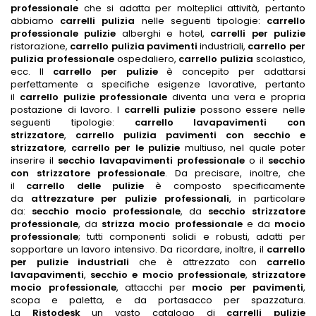
professionale
che si adatta per molteplici attività, pertanto
abbiamo
carrelli pulizia
nelle seguenti tipologie:
carrello
professionale pulizie
alberghi e ho
tel,
carrelli per pulizie
ristorazione,
carrello pulizia pavimenti
industriali,
carrello per
pulizia professionale
ospedaliero,
carrello pulizia
scolastico,
ecc. Il
carrello per pulizie
è concepito per adattarsi
perfettamente a specifiche esigenze lavorative, pertanto
il
carrello pulizie professionale
diventa una vera e propria
postazione di lavoro. I
carrelli pulizie
possono essere nelle
seguenti tipologie:
carrello lavapavimenti con
strizzatore
,
carrello pulizia pavimenti con secchio e
strizzatore
,
carrello per le pulizie
multiuso, nel quale poter
inserire il
secchio lavapavimenti professionale
o il
secchio
con strizzatore professionale
. Da precisare, inoltre, che
il
carrello delle pulizie
è composto specificamente
da
attrezzature per pulizie professionali
, in particolare
da:
secchio mocio professionale
, da
secchio strizzatore
professionale
, da
strizza mocio professionale
e da
mocio
professionale
; tutti componenti solidi e robusti, adatti per
sopportare un lavoro intensivo. Da ricordare, inoltre, il
carrello
per pulizie industriali
che è attrezzato con
carrello
lavapavimenti
,
secchio e mocio professionale
,
strizzatore
mocio professionale
, attacchi per
mocio per pavimenti
,
scopa e paletta, e da portasacco per spazzatura.
La
Ristodesk
un vasto catalogo di
carrelli pulizie