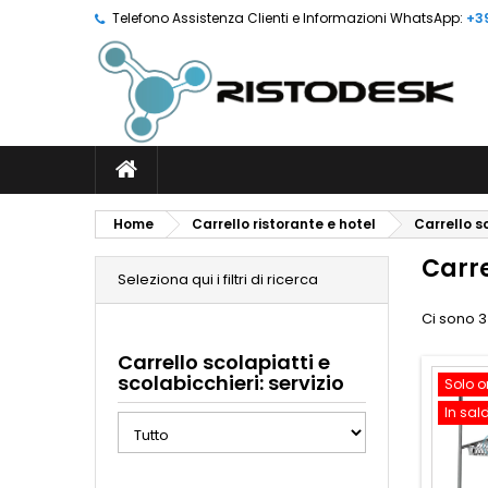
Telefono Assistenza Clienti e Informazioni WhatsApp:
+3
Home
Carrello ristorante e hotel
Carrello s
Carre
Seleziona qui i filtri di ricerca
Ci sono 3
Carrello scolapiatti e
scolabicchieri: servizio
Solo o
In sal