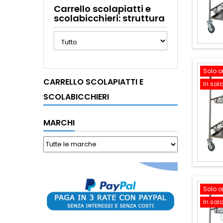
Carrello scolapiatti e
scolabicchieri: struttura
Solo o
CARRELLO SCOLAPIATTI E
In sal
SCOLABICCHIERI
MARCHI
Solo o
In sal