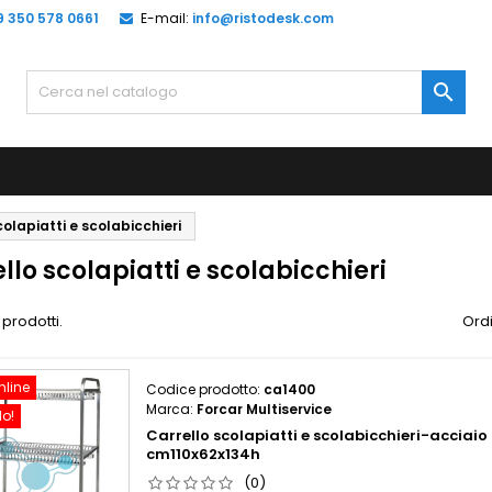
9 350 578 0661
E-mail:
info@ristodesk.com

colapiatti e scolabicchieri
llo scolapiatti e scolabicchieri
 prodotti.
Ordi
nline
Codice prodotto:
ca1400
Marca:
Forcar Multiservice
do!
Carrello scolapiatti e scolabicchieri-acciaio 
cm110x62x134h
(0)