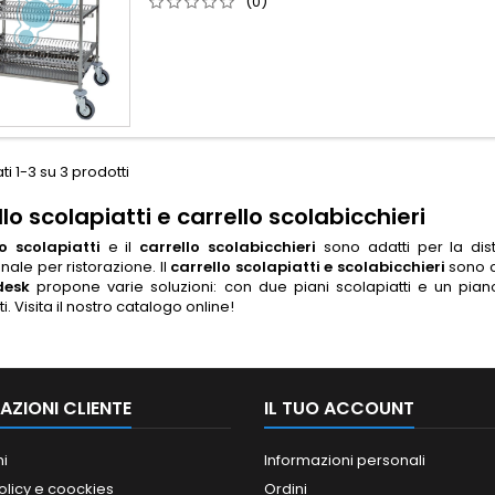
(0)
ti 1-3 su 3 prodotti
lo scolapiatti e carrello scolabicchieri
lo scolapiatti
e il
carrello scolabicchieri
sono adatti per la dist
nale per ristorazione.
Il
carrello scolapiatti e scolabicchieri
sono co
desk
propone varie soluzioni: con due piani scolapiatti e un piano 
i.
Visita il nostro catalogo online!
AZIONI CLIENTE
IL TUO ACCOUNT
ni
Informazioni personali
olicy e coockies
Ordini