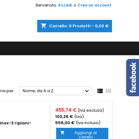
Benvenuto,
Accedi
o
Crea un account
shopping_cart
Carrello:
0
Prodotti - 0,00 €



na per:
Nome, da A a Z
455,74 €
(Iva esclusa)
100,26 €
(Iva)
556,00 €
(Iva inclusa)
inox-3 ripiani-
Aggiungi al

carrello