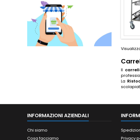
Visualizza
Carrel
Il
carrel
professio
La
Risto
scolapiatt
INFORMAZIONI AZIENDALI
INFORM
Chi siamo
Spedizio
Cosa facciamo
Privacy p