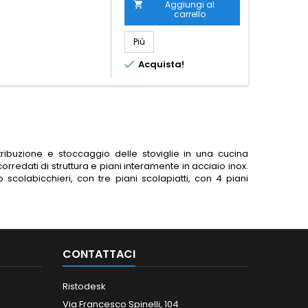
Aggiungi al

carrello
Più

Acquista!
ribuzione e stoccaggio delle stoviglie in una cucina
rredati di struttura e piani interamente in acciaio inox.
scolabicchieri, con tre piani scolapiatti, con 4 piani
CONTATTACI
Ristodesk
Via Francesco Spinelli, 104