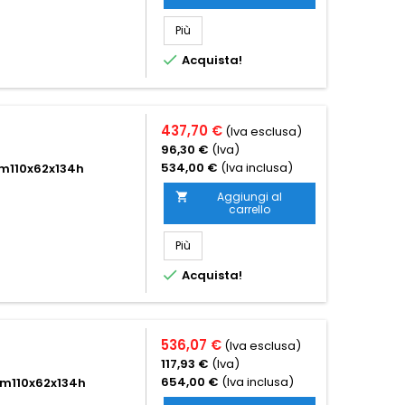
Più

Acquista!
437,70 €
(Iva esclusa)
96,30 €
(Iva)
534,00 €
(Iva inclusa)
-cm110x62x134h
Aggiungi al

carrello
Più

Acquista!
536,07 €
(Iva esclusa)
117,93 €
(Iva)
654,00 €
(Iva inclusa)
-cm110x62x134h