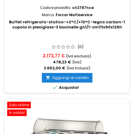
Codice prodotto:
clr2787nca
Marca:
Forcar Multiservice
Buffet refrigerato-statico-+2°C/+10°C-legno carbon-1
cupola in plexiglass-3 bacinelle gn1/1-cm111x90x126h
(0)
2.173,77 €
(Iva esclusa)
478,23 €
(Iva)
2.652,00 €
(Iva inclusa)
Aggiungi al carrello


Acquista!
Solo online
In saldo!