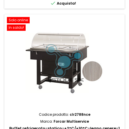

Acquista!
Solo online
In saldo!
Codice prodotto:
clr2788nce
Marca:
Forcar Multiservice
Buffet refrigerato-statico-+2°C/+10°C-legno cenere-1