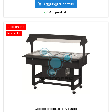
Aggiungi al carrello


Acquista!
Solo online
In saldo!
Codice prodotto:
elr2825ca