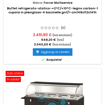
Marca:
Forcar Multiservice
Buffet refrigerato-statico-+2°C/+10°C-legno carbon-1
cupola in plexiglass-4 bacinelle gn1/1-cm148x112x141h
(0)
2.491,80 €
(Iva esclusa)
548,20 €
(Iva)
3.040,00 €
(Iva inclusa)
Aggiungi al carrello


Acquista!
Solo online
In saldo!