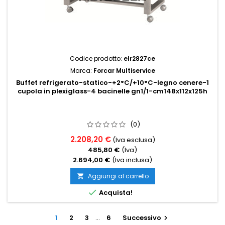
Codice prodotto:
elr2827ce
Marca:
Forcar Multiservice
Buffet refrigerato-statico-+2°C/+10°C-legno cenere-1
cupola in plexiglass-4 bacinelle gn1/1-cm148x112x125h
(0)
2.208,20 €
(Iva esclusa)
485,80 €
(Iva)
2.694,00 €
(Iva inclusa)
Aggiungi al carrello


Acquista!
1
2
3
…
6
Successivo
