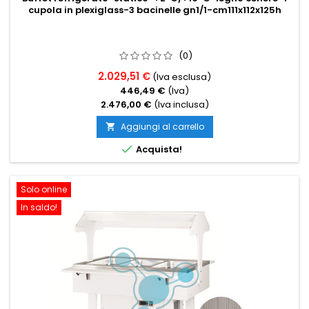
cupola in plexiglass-3 bacinelle gn1/1-cm111x112x125h
(0)
2.029,51 €
(Iva esclusa)
446,49 €
(Iva)
2.476,00 €
(Iva inclusa)
Aggiungi al carrello


Acquista!
Solo online
In saldo!