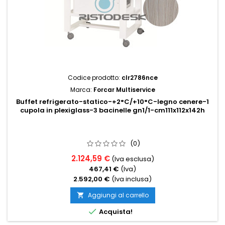
Codice prodotto:
clr2786nce
Marca:
Forcar Multiservice
Buffet refrigerato-statico-+2°C/+10°C-legno cenere-1
cupola in plexiglass-3 bacinelle gn1/1-cm111x112x142h
(0)
2.124,59 €
(Iva esclusa)
467,41 €
(Iva)
2.592,00 €
(Iva inclusa)
Aggiungi al carrello


Acquista!