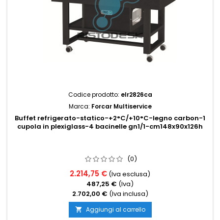
Codice prodotto:
elr2826ca
Marca:
Forcar Multiservice
Buffet refrigerato-statico-+2°C/+10°C-legno carbon-1
cupola in plexiglass-4 bacinelle gn1/1-cm148x90x126h
(0)
2.214,75 €
(Iva esclusa)
487,25 €
(Iva)
2.702,00 €
(Iva inclusa)
Aggiungi al carrello
