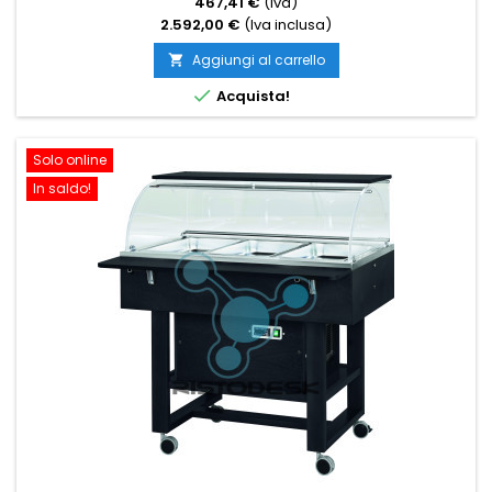
467,41 €
(Iva)
2.592,00 €
(Iva inclusa)
Aggiungi al carrello


Acquista!
Solo online
In saldo!