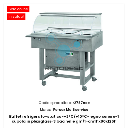
Solo online
In saldo!
Codice prodotto:
clr2787nce
Marca:
Forcar Multiservice
Buffet refrigerato-statico-+2°C/+10°C-legno cenere-1
cupola in plexiglass-3 bacinelle gn1/1-cm111x90x126h