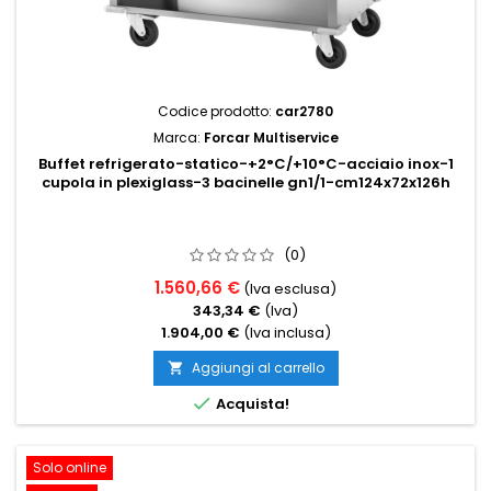
Codice prodotto:
car2780
Marca:
Forcar Multiservice
Buffet refrigerato-statico-+2°C/+10°C-acciaio inox-1
cupola in plexiglass-3 bacinelle gn1/1-cm124x72x126h
(0)
1.560,66 €
(Iva esclusa)
343,34 €
(Iva)
1.904,00 €
(Iva inclusa)
Aggiungi al carrello


Acquista!
Solo online