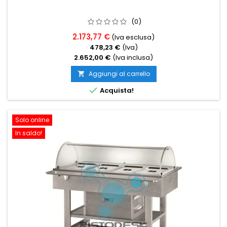
(0)
2.173,77 €
(Iva esclusa)
478,23 €
(Iva)
2.652,00 €
(Iva inclusa)
Aggiungi al carrello


Acquista!
Solo online
In saldo!