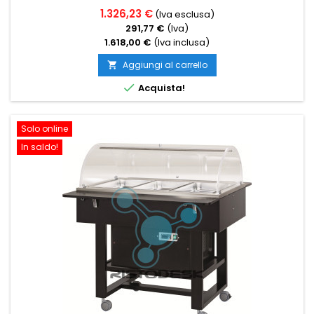
1.326,23 €
(Iva esclusa)
291,77 €
(Iva)
1.618,00 €
(Iva inclusa)
Aggiungi al carrello


Acquista!
Solo online
In saldo!