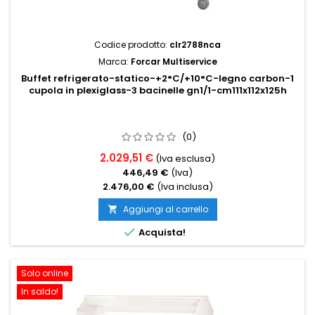
Codice prodotto:
clr2788nca
Marca:
Forcar Multiservice
Buffet refrigerato-statico-+2°C/+10°C-legno carbon-1
cupola in plexiglass-3 bacinelle gn1/1-cm111x112x125h
(0)
2.029,51 €
(Iva esclusa)
446,49 €
(Iva)
2.476,00 €
(Iva inclusa)
Aggiungi al carrello


Acquista!
Solo online
In saldo!