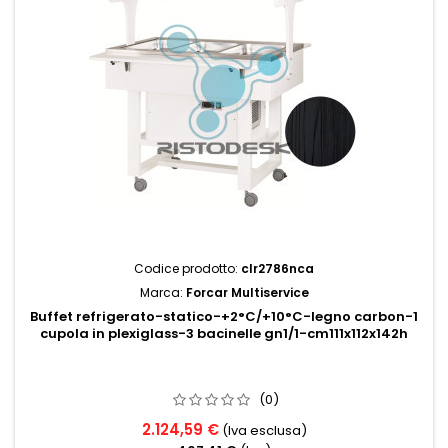
Codice prodotto:
clr2786nca
Marca:
Forcar Multiservice
Buffet refrigerato-statico-+2°C/+10°C-legno carbon-1
cupola in plexiglass-3 bacinelle gn1/1-cm111x112x142h
(0)
2.124,59 €
(Iva esclusa)