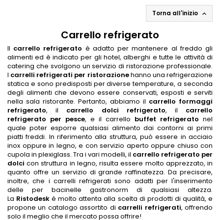
Torna all'inizio

Carrello refrigerato
Il
carrello refrigerato
è adatto per mantenere al freddo gli
alimenti ed è indicato per gli hotel, alberghi e tutte le attività di
catering che svolgono un servizio di ristorazione professionale.
I
carrelli refrigerati per ristorazione
hanno una refrigerazione
statica e sono predisposti per diverse temperature, a seconda
degli alimenti che devono essere conservati, esposti e serviti
nella sala ristorante. Pertanto, abbiamo il
carrello formaggi
refrigerato
, il
carrello dolci refrigerato
, il
carrello
refrigerato per pesce
, e il carrello
buffet refrigerato
nel
quale poter esporre qualsiasi alimento dai contorni ai primi
piatti freddi. In riferimento alla struttura, può essere in acciaio
inox oppure in legno, e con servizio aperto oppure chiuso con
cupola in plexiglass. Tra i vari modelli, il
carrello refrigerato per
dolci
con struttura in legno, risulta essere molto apprezzato, in
quanto offre un servizio di grande raffinatezza. Da precisare,
inoltre, che i carrelli refrigerati sono adatti per l'inserimento
delle per bacinelle gastronorm di qualsiasi altezza.
La
Ristodesk
è molto attenta alla scelta di prodotti di qualità, e
propone un catalogo assortito di
carrelli refrigerati
, offrendo
solo il meglio che il mercato possa offrire!