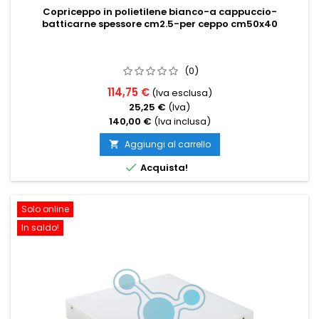
Copriceppo in polietilene bianco-a cappuccio-
batticarne spessore cm2.5-per ceppo cm50x40
(0)
114,75 €
(Iva esclusa)
25,25 €
(Iva)
140,00 €
(Iva inclusa)
Aggiungi al carrello


Acquista!
Solo online
In saldo!