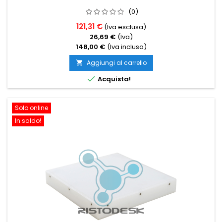
(0)
121,31 €
(Iva esclusa)
26,69 €
(Iva)
148,00 €
(Iva inclusa)
Aggiungi al carrello


Acquista!
Solo online
In saldo!