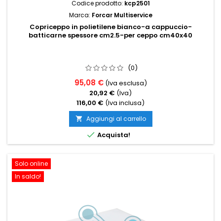
Codice prodotto:
kcp2501
Marca:
Forcar Multiservice
Copriceppo in polietilene bianco-a cappuccio-
batticarne spessore cm2.5-per ceppo cm40x40
(0)
95,08 €
(Iva esclusa)
20,92 €
(Iva)
116,00 €
(Iva inclusa)
Aggiungi al carrello


Acquista!
Solo online
In saldo!