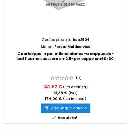
Codice prodotto:
kcp2504
Marca:
Forcar Multiservice
Copriceppo in polietilene bianco-a cappuccio-
batticarne spessore cm2.5-per ceppo cm60x60
(0)
142,62 €
(Iva esclusa)
31,38 €
(Iva)
174,00 €
(Iva inclusa)
Aggiungi al carrello


Acquista!