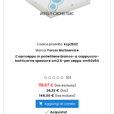
Codice prodotto:
kcp2502
Marca:
Forcar Multiservice
Copriceppo in polietilene bianco-a cappuccio-
batticarne spessore cm2.5-per ceppo cm50x50
(0)
119,67 €
(Iva esclusa)
26,33 €
(Iva)
146,00 €
(Iva inclusa)
Aggiungi al carrello


Acquista!