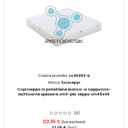
Codice prodotto:
cc45453-b
Marca:
Euroceppi
Copriceppo in polietilene bianco-a cappuccio-
batticarne spessore cm3-per ceppo cm45x45
(0)
122,95 €
(Iva esclusa)
27,05 €
(Iva)