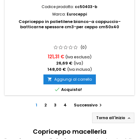
Codice prodotto:
cc50403-b
Marca:
Euroceppi
Copriceppo in polietilene bianco-a cappuccio-
batticarne spessore cm3-per ceppo cm50x40
(0)
121,31 €
(Iva esclusa)
26,69 €
(Iva)
148,00 €
(Iva inclusa)
Aggiungi al carrello


Acquista!
1
2
3
4
Successivo

Torna all'inizio

Copriceppo macelleria