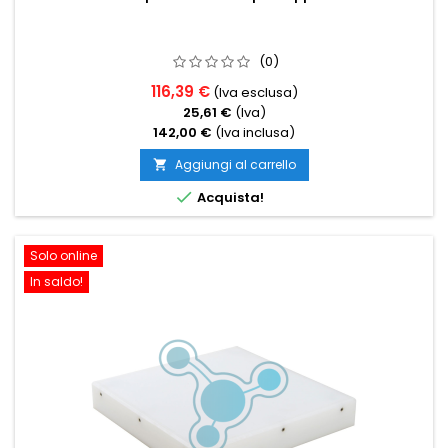
(0)
116,39 €
(Iva esclusa)
25,61 €
(Iva)
142,00 €
(Iva inclusa)
Aggiungi al carrello


Acquista!
Solo online
In saldo!