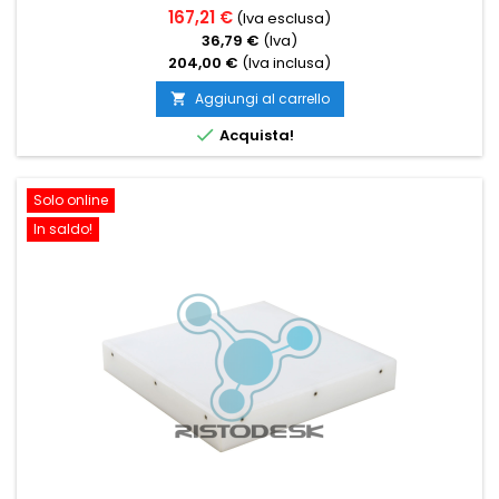
167,21 €
(Iva esclusa)
36,79 €
(Iva)
204,00 €
(Iva inclusa)
Aggiungi al carrello


Acquista!
Solo online
In saldo!