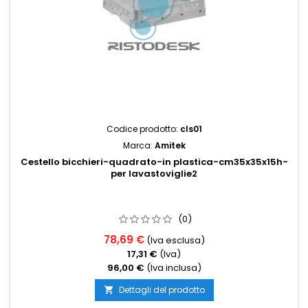
Codice prodotto:
cls01
Marca:
Amitek
Cestello bicchieri-quadrato-in plastica-cm35x35x15h-
per lavastoviglie2
(0)
78,69 €
(Iva esclusa)
17,31 €
(Iva)
96,00 €
(Iva inclusa)
Dettagli del prodotto
