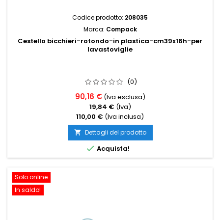
Codice prodotto:
208035
Marca:
Compack
Cestello bicchieri-rotondo-in plastica-cm39x16h-per
lavastoviglie
(0)
90,16 €
(Iva esclusa)
19,84 €
(Iva)
110,00 €
(Iva inclusa)
Dettagli del prodotto


Acquista!
Solo online
In saldo!