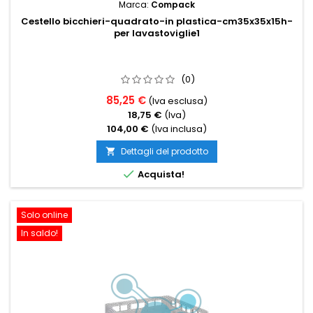
Marca:
Compack
Cestello bicchieri-quadrato-in plastica-cm35x35x15h-
per lavastoviglie1
(0)
85,25 €
(Iva esclusa)
18,75 €
(Iva)
104,00 €
(Iva inclusa)
Dettagli del prodotto


Acquista!
Solo online
In saldo!