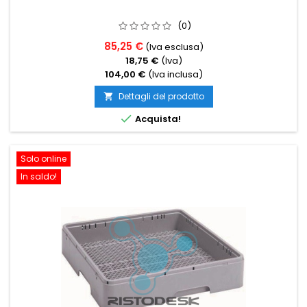
(0)
85,25 €
(Iva esclusa)
18,75 €
(Iva)
104,00 €
(Iva inclusa)
Dettagli del prodotto


Acquista!
Solo online
In saldo!