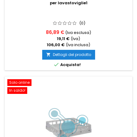
per lavastoviglie1
(0)
86,89 €
(Iva esclusa)
19,11 €
(Iva)
106,00 €
(Iva inclusa)
Dettagli del prodotto


Acquista!
Solo online
In saldo!