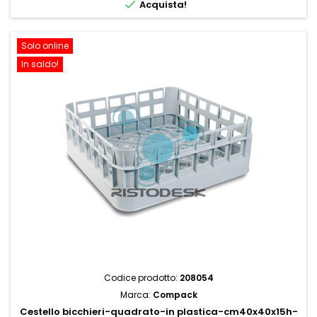

Acquista!
Solo online
In saldo!
Codice prodotto:
208054
Marca:
Compack
Cestello bicchieri-quadrato-in plastica-cm40x40x15h-