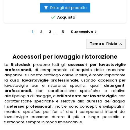
Dettagli del prodotto


Acquista!
1
2
3
…
5
Successivo

Torna all'inizio

Accessori per lavaggio ristorazione
La
Ristodesk
propone tutti gli
accessori per lavastoviglie
professionali
,
di complemento all'acquisto delle macchine
disponibili sul nostro catalogo online. Inoltre, è molto importante
la
cura lavastoviglie professionale
, u
sando accessori per
lavastoviglie bar e ristorante speci
fici, quali:
detergenti
professionali
, con caratteristiche specifiche e relat
ive
alla tipologia di lavaggio, e
brillantante per lavastoviglie
, con
caratteristiche specifiche e relative
alla durezza dell'acqua.
I
detersivi professionali
, inoltre, sono concepiti e sviluppati in
maniera specifica per far sì che i componenti interni dei
lavastoviglie possano durare il più a lungo possibile e
funzionare sempre in modo impeccabile.