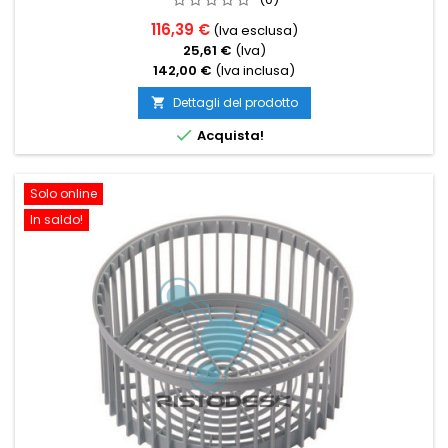
116,39 €
(Iva esclusa)
25,61 €
(Iva)
142,00 €
(Iva inclusa)
Dettagli del prodotto


Acquista!
Solo online
In saldo!