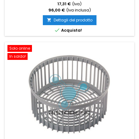
17,31 €
(Iva)
96,00 €
(Iva inclusa)
Dettagli del prodotto


Acquista!
Solo online
In saldo!