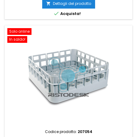
Dettagli del prodotto


Acquista!
Solo online
In saldo!
Codice prodotto:
207054