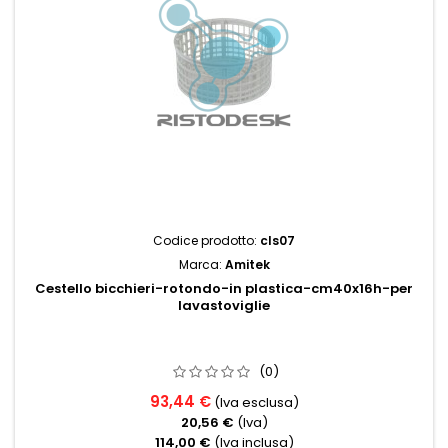
Codice prodotto:
cls07
Marca:
Amitek
Cestello bicchieri-rotondo-in plastica-cm40x16h-per
lavastoviglie
(0)
93,44 €
(Iva esclusa)
20,56 €
(Iva)
114,00 €
(Iva inclusa)