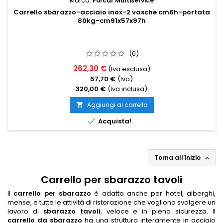
Marca:
Forcar Multiservice
Carrello sbarazzo-acciaio inox-2 vasche cm6h-portata
80kg-cm91x57x97h
(0)
262,30 €
(Iva esclusa)
57,70 €
(Iva)
320,00 €
(Iva inclusa)
Aggiungi al carrello


Acquista!
Torna all'inizio

Carrello per sbarazzo tavoli
Il
carrello per sbarazzo
è adatto anche per hotel, alberghi,
mense, e tutte le attività di ristorazione che vogliono svolgere un
lavoro di
sbarazzo tavoli
, veloce e in piena sicurezza. Il
carrello da sbarazzo
ha una struttura interamente in acciaio