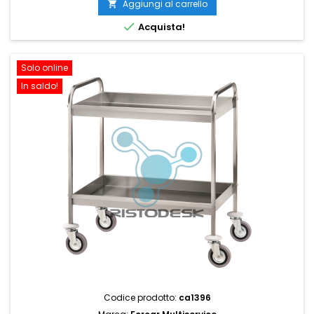
Aggiungi al carrello


Acquista!
Solo online
In saldo!
Codice prodotto:
ca1396