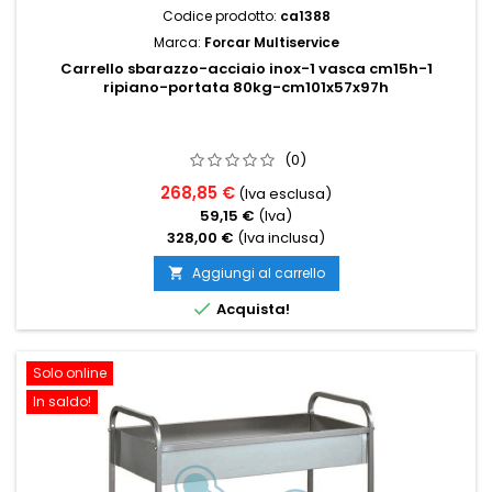
Codice prodotto:
ca1388
Marca:
Forcar Multiservice
Carrello sbarazzo-acciaio inox-1 vasca cm15h-1
ripiano-portata 80kg-cm101x57x97h
(0)
268,85 €
(Iva esclusa)
59,15 €
(Iva)
328,00 €
(Iva inclusa)
Aggiungi al carrello


Acquista!
Solo online
In saldo!