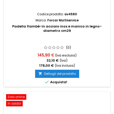
Codice prodotto:
av4580
Marca:
Forcar Multiservice
Padella flambè-in acciaio inox e manico in legno-
diametro cm29
(0)
145,90 €
(Iva esclusa)
32,10 €
(Iva)
178,00 €
(Iva inclusa)
Dettagli del prodotto


Acquista!
Solo online
In saldo!