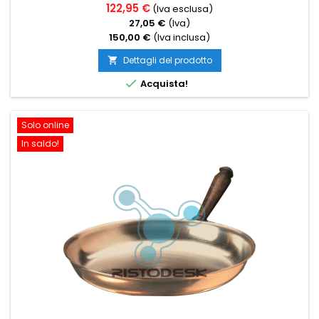
122,95 €
(Iva esclusa)
27,05 €
(Iva)
150,00 €
(Iva inclusa)
Dettagli del prodotto


Acquista!
Solo online
In saldo!