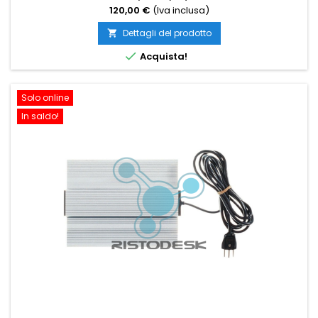
120,00 €
(Iva inclusa)
Dettagli del prodotto


Acquista!
Solo online
In saldo!