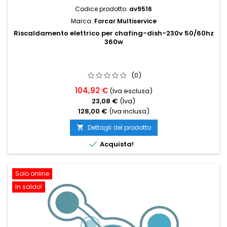
Codice prodotto:
av9516
Marca:
Forcar Multiservice
Riscaldamento elettrico per chafing-dish-230v 50/60hz
360w
(0)
104,92 €
(Iva esclusa)
23,08 €
(Iva)
128,00 €
(Iva inclusa)
Dettagli del prodotto


Acquista!
Solo online
In saldo!