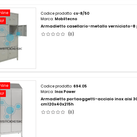
nline
Codice prodotto:
cs-8/50
Marca:
Mobiltecno
do!
Armadietto casellario-metallo verniciato-
(0)
nline
Codice prodotto:
694.05
Marca:
Inox Power
do!
Armadietto portaoggetti-acciaio inox aisi 3
cm120x40x215h
(0)