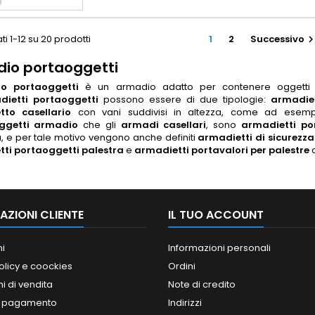
ti 1-12 su 20 prodotti
1
2
Successivo
io portaoggetti
o portaoggetti
è un armadio adatto per contenere oggetti var
dietti portaoggetti
possono essere di due tipologie:
armadie
tto casellario
con vani suddivisi in altezza, come ad esem
ggetti armadio
che gli
armadi casellari
, sono
armadietti po
, e per tale motivo vengono anche definiti
armadietti di sicurezza
ti portaoggetti palestra
e
armadietti portavalori per palestre
c
AZIONI CLIENTE
IL TUO ACCOUNT
ni
Informazioni personali
olicy e coockies
Ordini
i di vendita
Note di credito
i pagamento
Indirizzi