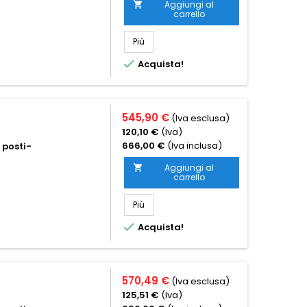
Aggiungi al

carrello
Più

Acquista!
545,90 €
(Iva esclusa)
120,10 €
(Iva)
666,00 €
(Iva inclusa)
 posti-
Aggiungi al

carrello
Più

Acquista!
570,49 €
(Iva esclusa)
125,51 €
(Iva)