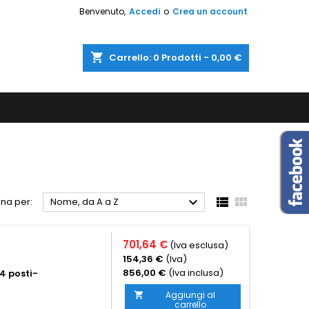
Benvenuto,
Accedi
o
Crea un account
shopping_cart
Carrello:
0
Prodotti - 0,00 €



na per:
Nome, da A a Z
701,64 €
(Iva esclusa)
154,36 €
(Iva)
856,00 €
(Iva inclusa)
4 posti-
Aggiungi al

carrello