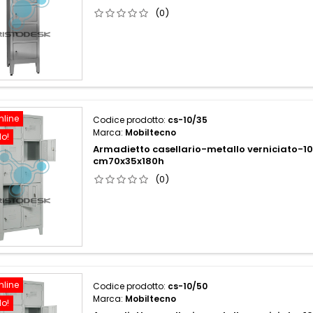
(0)
nline
Codice prodotto:
cs-10/35
Marca:
Mobiltecno
do!
Armadietto casellario-metallo verniciato-10
cm70x35x180h
(0)
nline
Codice prodotto:
cs-10/50
Marca:
Mobiltecno
do!