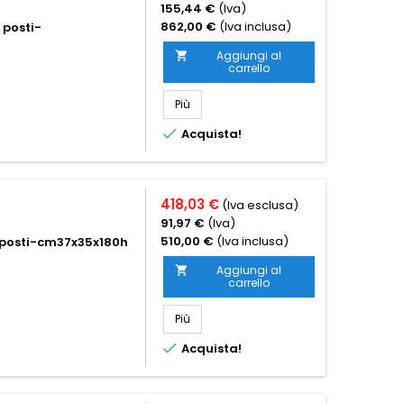
155,44 €
(Iva)
862,00 €
(Iva inclusa)
 posti-
Aggiungi al

carrello
Più

Acquista!
418,03 €
(Iva esclusa)
91,97 €
(Iva)
510,00 €
(Iva inclusa)
5 posti-cm37x35x180h
Aggiungi al

carrello
Più

Acquista!