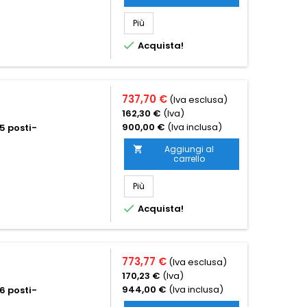
Più

Acquista!
737,70 €
(Iva esclusa)
162,30 €
(Iva)
900,00 €
(Iva inclusa)
5 posti-
Aggiungi al

carrello
Più

Acquista!
773,77 €
(Iva esclusa)
170,23 €
(Iva)
944,00 €
(Iva inclusa)
6 posti-