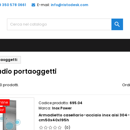
9 350 578 0661
E-mail:
info@ristodesk.com

taoggetti
dio portaoggetti
0 prodotti.
Ordi
nline
Codice prodotto:
695.04
Marca:
Inox Power
do!
Armadietto casellario-acciaio inox aisi 304-
cm50x40x195h
(0)