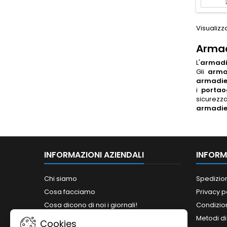
Visualizza
Armad
L
'
armadi
Gli
arma
armadie
i
portao
sicurezza
armadiet
INFORMAZIONI AZIENDALI
INFORM
Chi siamo
Spedizio
Cosa facciamo
Privacy p
Cosa dicono di noi i giornali!
Condizion
Siamo abilitati ai bandi del MePA!
Metodi d
Cookies