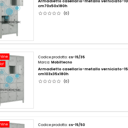
Armadietto casellario-metallo verniciato-10
cm70x50x180h
(0)
nline
Codice prodotto:
cs-15/35
Marca:
Mobiltecno
do!
Armadietto casellario-metallo verniciato-15
cm103x35x180h
(0)
nline
Codice prodotto:
cs-15/50