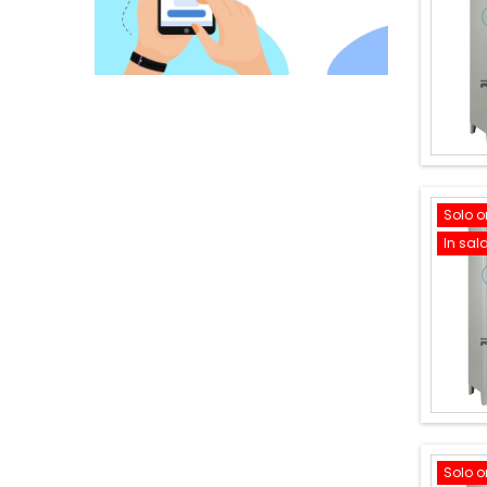
Solo o
In sal
Solo o