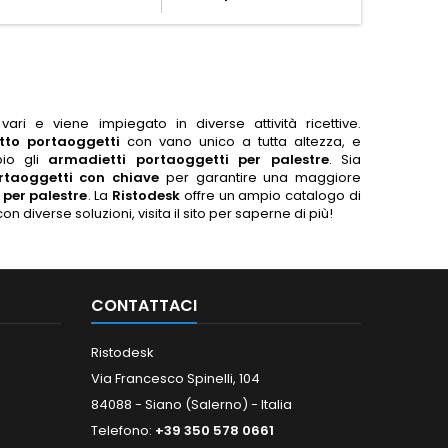

i e viene impiegato in diverse attività ricettive.
tto portaoggetti
con vano unico a tutta altezza, e
pio gli
armadietti portaoggetti per palestre
. Sia
rtaoggetti con chiave
per garantire una maggiore
 per palestre
. La
Ristodesk
offre un ampio catalogo di
on diverse soluzioni, visita il sito per saperne di più!
CONTATTACI
Ristodesk
Via Francesco Spinelli, 104
84088 - Siano (Salerno) - Italia
Telefono:
+39 350 578 0661