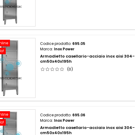
nline
Codice prodotto:
695.05
Marca:
Inox Power
do!
Armadietto casellario-acciaio inox aisi 304-
cm50x40x195h
(0)
nline
Codice prodotto:
695.06
Marca:
Inox Power
do!
Armadietto casellario-acciaio inox aisi 304-
cm50x40x195h