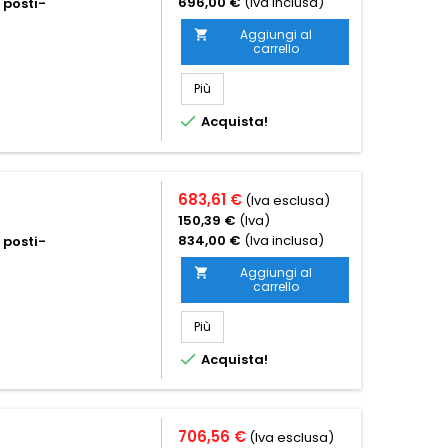
696,00 €
(Iva inclusa)
 posti-
Aggiungi al

carrello
Più

Acquista!
683,61 €
(Iva esclusa)
150,39 €
(Iva)
834,00 €
(Iva inclusa)
 posti-
Aggiungi al

carrello
Più

Acquista!
706,56 €
(Iva esclusa)