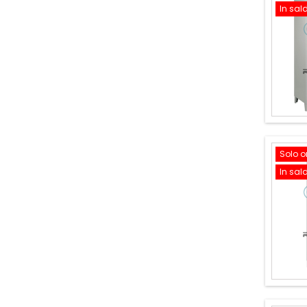
In sal
Solo o
In sal