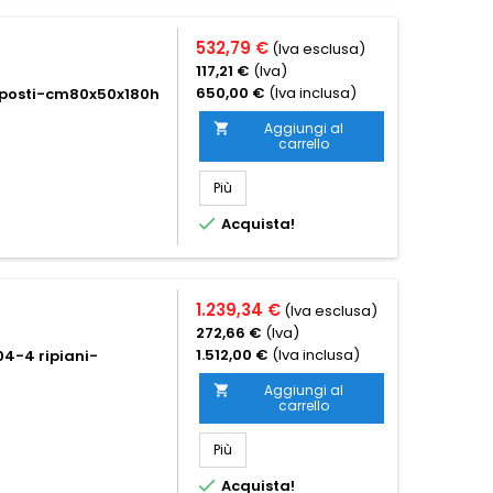
532,79 €
(Iva esclusa)
117,21 €
(Iva)
650,00 €
(Iva inclusa)
8 posti-cm80x50x180h
Aggiungi al

carrello
Più

Acquista!
1.239,34 €
(Iva esclusa)
272,66 €
(Iva)
1.512,00 €
(Iva inclusa)
04-4 ripiani-
Aggiungi al

carrello
Più

Acquista!