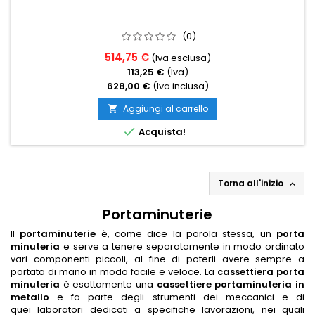
(0)
514,75 €
(Iva esclusa)
113,25 €
(Iva)
628,00 €
(Iva inclusa)
Aggiungi al carrello


Acquista!
Torna all'inizio

Portaminuterie
Il
portaminuterie
è, come dice la parola stessa, un
porta
minuteria
e serve a tenere separatamente in modo ordinato
vari componenti piccoli, al fine di poterli avere sempre a
portata di mano in modo facile e veloce. La
cassettiera porta
minuteria
è esattamente una
cassettiere portaminuteria in
metallo
e fa parte degli strumenti dei meccanici e di
quei laboratori dedicati a specifiche lavorazioni, nei quali