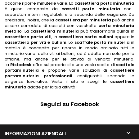
occorre riporre minuterie varie. La
cassettiera portaminuteria
è quindi composta da
cassetti porta minuteria
con
separatori interni regolabili, e a seconda delle esigenze. Da
precisare, inoltre, che la
cassettiera per minuteria
può anche
essere corredata di cassetti con vaschette
porta minuteria
metallo
. La
cassettiera minuteria
può trasformarsi quindi in
cassettiera porta viti
, in
cassettiera porta bulloni
oppure in
cassettiera per viti e bulloni
. Lo
scaffale porta minuteria
in
metallo è concepito per riporre in modo ordinato tutti le
minuterie varie: dalle viti ai bulloni, ed è adatto non solo per le
officine, ma anche per le attività di vendita minuteria.
La
Ristodesk
offre sul proprio sito una vasta scelta di
scaffale
portaminuteria
e propone varie soluzioni di
cassettiere
portaminuteria professionali
configurabili secondo le
esigenze lavorative. Visita il sito e scegli le
cassettiere
minuteria
adatte per la tua attività!
Seguici su Facebook

INFORMAZIONI AZIENDALI