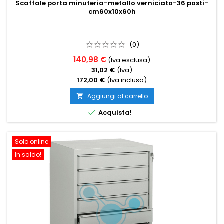
Scaffale porta minuteria-metallo verniciato-36 posti-
cm60x10x60h
(0)
140,98 €
(Iva esclusa)
31,02 €
(Iva)
172,00 €
(Iva inclusa)
Aggiungi al carrello


Acquista!
Solo online
In saldo!