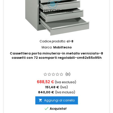
Codice prodotto:
cl-8
Marca:
Mobiltecno
Cassettiera porta minuteria-in metallo verniciato-8
cassetti con 72 scomparti regolabili-cm62x55x95h
(0)
688,52 €
(Iva esclusa)
151,48 €
(Iva)
840,00 €
(Iva inclusa)
Aggiungi al carrello


Acquista!