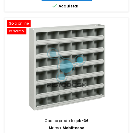

Acquista!
Solo online
In saldo!
Codice prodotto:
pb-36
Marca:
Mobiltecno