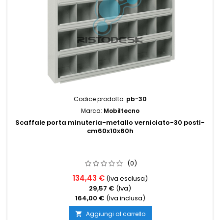
Codice prodotto:
pb-30
Marca:
Mobiltecno
Scaffale porta minuteria-metallo verniciato-30 posti-
cm60x10x60h
(0)
134,43 €
(Iva esclusa)
29,57 €
(Iva)
164,00 €
(Iva inclusa)
Aggiungi al carrello
