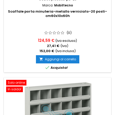
Marca:
Mobiltecno
Scaffale porta minuteria-metallo verniciato-20 posti-
cm60x10x60h
(0)
124,59 €
(Iva esclusa)
27,41 €
(Iva)
152,00 €
(Iva inclusa)
Aggiungi al carrello


Acquista!
Solo online
In saldo!