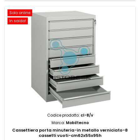
Solo online
In saldo!
Codice prodotto:
cl-8/v
Marca:
Mobiltecno
Cassettiera porta minuteria-in metallo verniciato-8
cassetti vuoti-cm62x55x95h