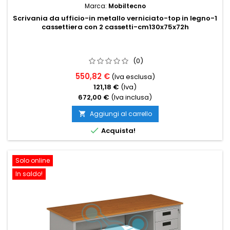
Marca:
Mobiltecno
Scrivania da ufficio-in metallo verniciato-top in legno-1
cassettiera con 2 cassetti-cm130x75x72h
(0)
550,82 €
(Iva esclusa)
121,18 €
(Iva)
672,00 €
(Iva inclusa)
Aggiungi al carrello


Acquista!
Solo online
In saldo!