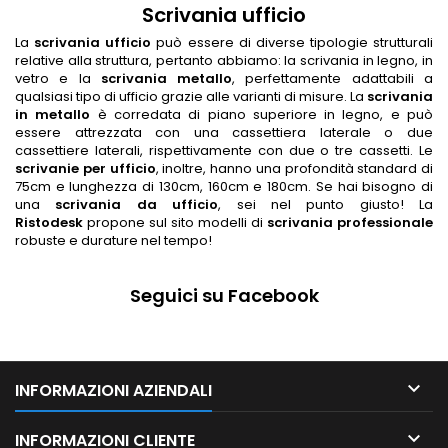
Scrivania ufficio
La
scrivania ufficio
può essere di diverse tipologie strutturali
relative alla struttura, pertanto abbiamo:
la scrivani
a in legno, in
vetro e la
scrivania metallo
, perfettamente adattabili a
qualsiasi tipo di ufficio grazie alle varianti di misure. La
scrivania
in metallo
è corredata di piano superiore in legno, e può
essere attrezzata con una cassettiera laterale o due
cassettiere laterali, rispettivamente con due o tre cassetti. Le
scrivanie per ufficio
, inoltre, hanno una profondità standard di
75cm e lunghezza di 130cm, 160cm e 180cm. Se hai bisogno di
una
scrivania da ufficio
, sei nel punto giusto! La
Ristodesk
propone sul sito modelli di
scrivania professionale
robuste e durature nel tempo!
Seguici su Facebook

INFORMAZIONI AZIENDALI

INFORMAZIONI CLIENTE