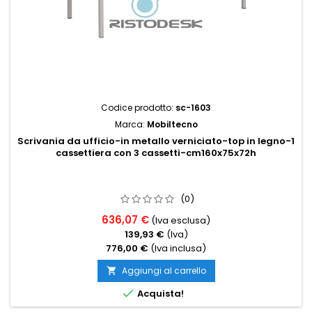
Codice prodotto:
sc-1603
Marca:
Mobiltecno
Scrivania da ufficio-in metallo verniciato-top in legno-1
cassettiera con 3 cassetti-cm160x75x72h
(0)
636,07 €
(Iva esclusa)
139,93 €
(Iva)
776,00 €
(Iva inclusa)
Aggiungi al carrello


Acquista!