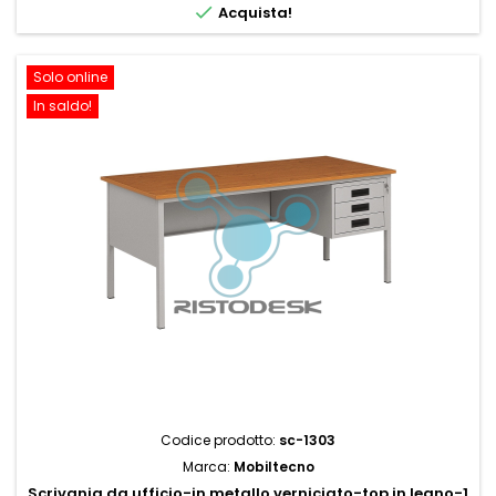

Acquista!
Solo online
In saldo!
Codice prodotto:
sc-1303
Marca:
Mobiltecno
Scrivania da ufficio-in metallo verniciato-top in legno-1