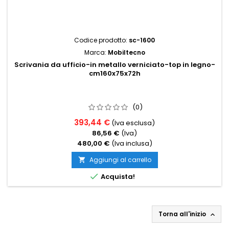
Codice prodotto:
sc-1600
Marca:
Mobiltecno
Scrivania da ufficio-in metallo verniciato-top in legno-
cm160x75x72h
(0)
393,44 €
(Iva esclusa)
86,56 €
(Iva)
480,00 €
(Iva inclusa)
Aggiungi al carrello


Acquista!
Torna all'inizio
