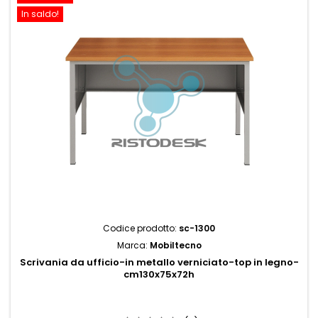
In saldo!
Codice prodotto:
sc-1300
Marca:
Mobiltecno
Scrivania da ufficio-in metallo verniciato-top in legno-
cm130x75x72h