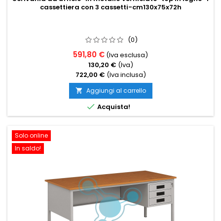
cassettiera con 3 cassetti-cm130x75x72h
(0)
591,80 €
(Iva esclusa)
130,20 €
(Iva)
722,00 €
(Iva inclusa)
Aggiungi al carrello


Acquista!
Solo online
In saldo!