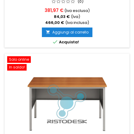
(0)
381,97 €
(Iva esclusa)
84,03 €
(Iva)
466,00 €
(Iva inclusa)
Aggiungi al carrello


Acquista!
Solo online
In saldo!