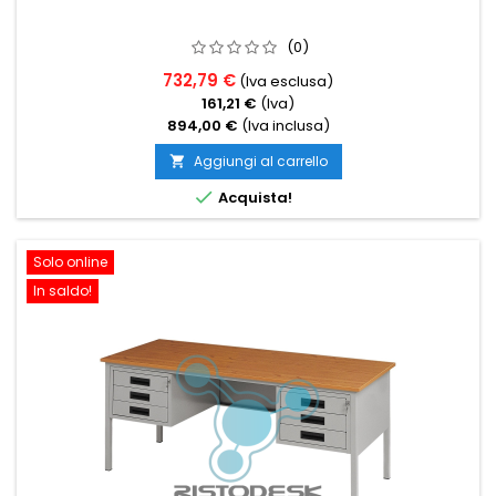
(0)
732,79 €
(Iva esclusa)
161,21 €
(Iva)
894,00 €
(Iva inclusa)
Aggiungi al carrello


Acquista!
Solo online
In saldo!