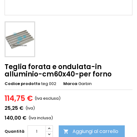
Teglia forata e ondulata-in
alluminio-cm60x40-per forno
Codice prodotto
teg 002
Marca
Garbin
114,75 €
(Iva esclusa)
25,25 €
(Iva)
140,00 €
(Iva inclusa)
Aggiungi al carrello
Quantità
