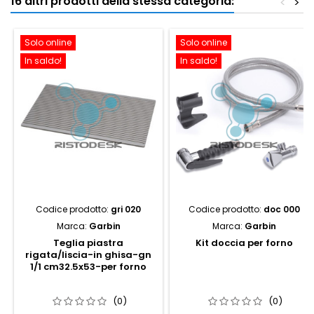
16 altri prodotti della stessa categoria:
<
>
Solo online
Solo online
In saldo!
In saldo!
Codice prodotto:
gri 020
Codice prodotto:
doc 000
Marca:
Garbin
Marca:
Garbin
Teglia piastra
Kit doccia per forno
rigata/liscia-in ghisa-gn
1/1 cm32.5x53-per forno
(0)
(0)