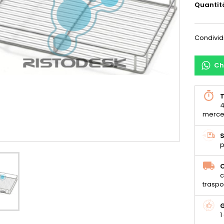
Quantit
Condivid
Ch
T
4
merce
S
p
C
c
traspo
G
1