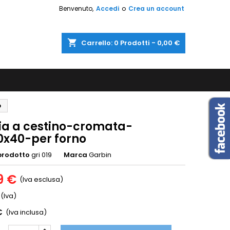
Benvenuto,
Accedi
o
Crea un account
shopping_cart
Carrello:
0
Prodotti - 0,00 €
o
lia a cestino-cromata-
x40-per forno
prodotto
gri 019
Marca
Garbin
9 €
(Iva esclusa)
(Iva)
€
(Iva inclusa)