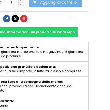
Aggiungi al carrello
à

i
iedi informazioni sul prodotto su WhatsApp
empi per la spedizione:
 giorni per merce pronta a magazzino / 15 giorni per
 da produrre
pedizione gratuita e assicurata:
er qualsiasi importo, in tutta Italia e isole comprese!
osa fare alla consegna della merce:
licca! procedura per il risarcimento danni da
rto
aranzia:
 anno