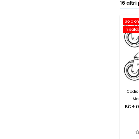
16 altr
Solo on
In sald
Codice
Ma
Kit 4 