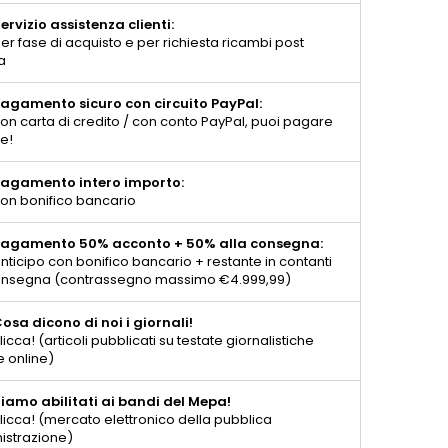
ervizio assistenza clienti:
er fase di acquisto e per richiesta ricambi post
a
agamento sicuro con circuito PayPal:
on carta di credito / con conto PayPal, puoi pagare
te!
agamento intero importo:
on bonifico bancario
agamento 50% acconto + 50% alla consegna:
nticipo con bonifico bancario + restante in contanti
consegna (contrassegno massimo €4.999,99)
osa dicono di noi i giornali!
licca! (articoli pubblicati su testate giornalistiche
e online)
iamo abilitati ai bandi del Mepa!
licca! (mercato elettronico della pubblica
istrazione)