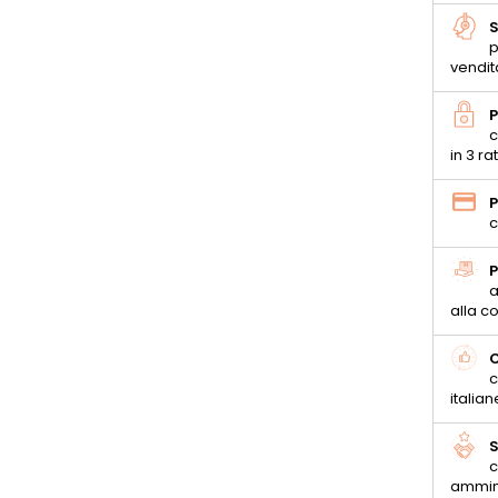
S
p
vendit
P
c
in 3 ra
P
c
P
a
alla 
C
c
italian
S
c
ammin