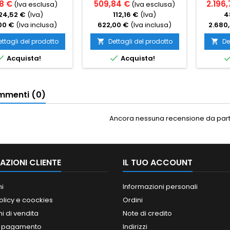
48 €
509,84 €
2.196,
(Iva esclusa)
(Iva esclusa)
24,52 €
(Iva)
112,16 €
(Iva)
4
00 €
(Iva inclusa)
622,00 €
(Iva inclusa)
2.680
ettagli del prodotto
Dettagli del prodotto
De




Acquista!
Acquista!
menti (0)
Ancora nessuna recensione da parte
AZIONI CLIENTE
IL TUO ACCOUNT
ni
Informazioni personali
olicy e coockies
Ordini
i di vendita
Note di credito
i pagamento
Indirizzi