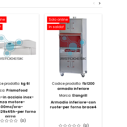
<
>
ine
Solo online
Solo onl
!
In saldo!
In saldo!
ce prodotto:
kg 6l
Codice prodotto:
fb1200
Codi
armadio inferiore
ca:
Prismafood
Mar
Marca:
Elangrill
in acciaio inox-
Cielo i
nza motore-
f
Armadio inferiore-con
400mc/ora-
ruote-per forno brace4
129x45h-per forno
pizza
(0)
(0)