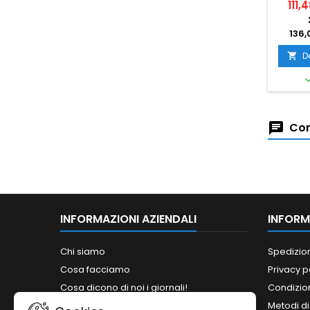
111,
136,
D

Com
INFORMAZIONI AZIENDALI
INFORM
Chi siamo
Spedizio
Cosa facciamo
Privacy p
Cosa dicono di noi i giornali!
Condizion
Siamo abilitati ai bandi del MePA!
Metodi d