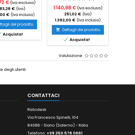
72 €
80,3
(Iva esclusa)
1.140,98 €
(Iva esclusa)
83,28 €
(Iva)
1
251,02 €
(Iva)
,00 €
(Iva inclusa)
98,0
1.392,00 €
(Iva inclusa)
ttagli del prodotto
Det

Dettagli del prodotto


Acquista!

Acquista!
Valutazione
 degli utenti.
CONTATTACI
Ristodesk
Via Francesco Spinelli, 104
84088 - Siano (Salerno) - Italia
Telefono:
+39 350 578 0661