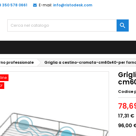
9 350 578 0661
E-mail:
info@ristodesk.com

rno professionale
Griglia a cestino-cromata-cm60x40-per forn
Grig
line
cm60
o!
Codice 
78,6
17,31 €
96,00 