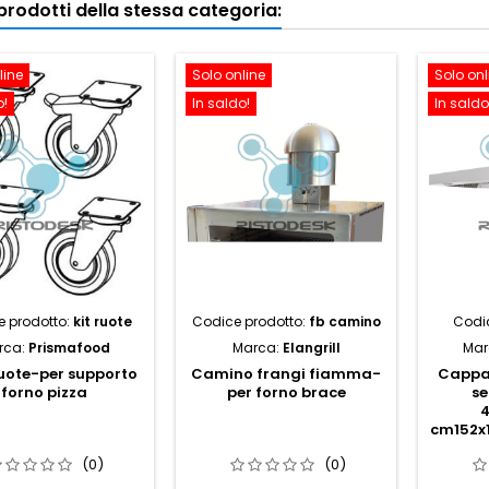
i prodotti della stessa categoria:
line
Solo online
Solo onl
o!
In saldo!
In saldo
 prodotto:
kit ruote
Codice prodotto:
fb camino
Codi
rca:
Prismafood
Marca:
Elangrill
Mar
ruote-per supporto
Camino frangi fiamma-
Cappa-
forno pizza
per forno brace
se
cm152x
(0)
(0)