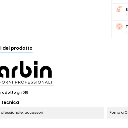
E
i
T
+
i del prodotto
prodotto
gri 019
 tecnica
rofessionale: accessori
Forno a C