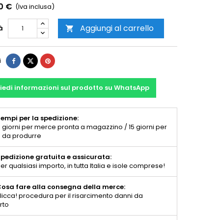
0 €
(Iva inclusa)
Aggiungi al carrello
à

i
iedi informazioni sul prodotto su WhatsApp
empi per la spedizione:
 giorni per merce pronta a magazzino / 15 giorni per
 da produrre
pedizione gratuita e assicurata:
er qualsiasi importo, in tutta Italia e isole comprese!
osa fare alla consegna della merce:
licca! procedura per il risarcimento danni da
rto