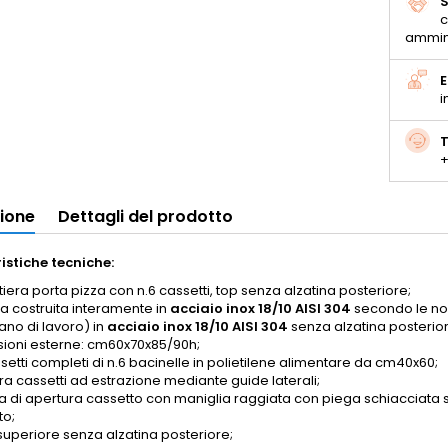
S
c
ammin
E
i
T
+
zione
Dettagli del prodotto
istiche tecniche:
iera porta pizza con n.6 cassetti, top senza alzatina posteriore;
ra costruita interamente in
acciaio inox 18/10 AISI 304
secondo le nor
ano di lavoro) in
acciaio inox 18/10 AISI 304
senza
alzatina posterior
ioni esterne: cm60x70x85/90h;
setti completi di n.6 bacinelle in polietilene alimentare da cm40x60;
ra cassetti ad estrazione mediante guide laterali;
a di apertura cassetto con maniglia raggiata con piega schiacciata s
to;
superiore senza alzatina posteriore;