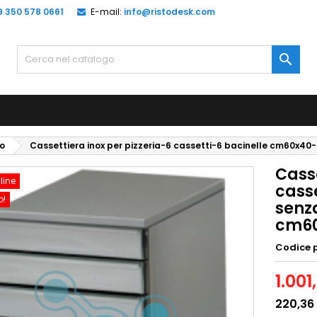
9 350 578 0661
E-mail:
info@ristodesk.com

io
Cassettiera inox per pizzeria-6 cassetti-6 bacinelle cm60x4
Casse
line
cass
o!
senza
cm60
Codice 
1.001
220,36