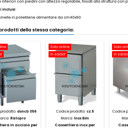
nferiori con piedini con altezza regolabile, fissati alla struttura con 
 inclusi:
cinelle in polietilene alimentare da cm40x60.
i prodotti della stessa categoria:
line
Solo online
Solo onl
o!
In saldo!
In saldo
prodotto:
dsncb 056
Codice prodotto:
cz.5
Codice p
arca:
Ristopro
Marca:
Inox Bim
Ma
iera in acciaio per
Cassettiera inox per
Cass