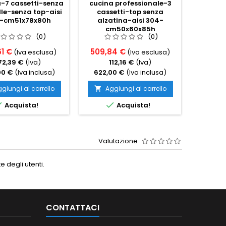
a-7 cassetti-senza
cucina professionale-3
cucina
le-senza top-aisi
cassetti-top senza
casset
-cm51x78x80h
alzatina-aisi 304-
bottig
cm50x60x85h
alza
(0)
(0)
c
1 €
509,84 €
498,3
(Iva esclusa)
(Iva esclusa)
72,39 €
(Iva)
112,16 €
(Iva)
10
00 €
(Iva inclusa)
622,00 €
(Iva inclusa)
608,0
giungi al carrello
Aggiungi al carrello
Ag




Acquista!
Acquista!
Valutazione
 degli utenti.
CONTATTACI