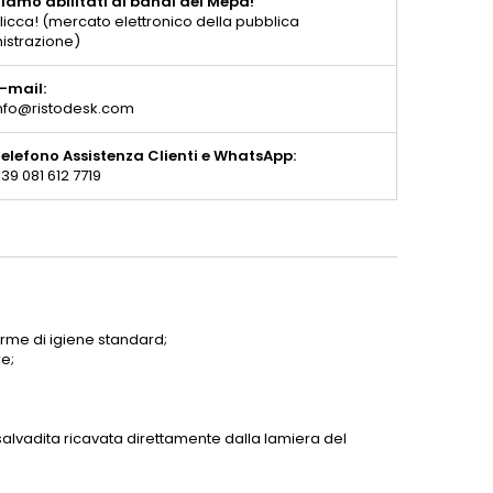
iamo abilitati ai bandi del Mepa!
licca! (mercato elettronico della pubblica
istrazione)
-mail:
nfo@ristodesk.com
elefono Assistenza Clienti e WhatsApp:
39 081 612 7719
me di igiene standard;
e;
alvadita ricavata direttamente dalla lamiera del