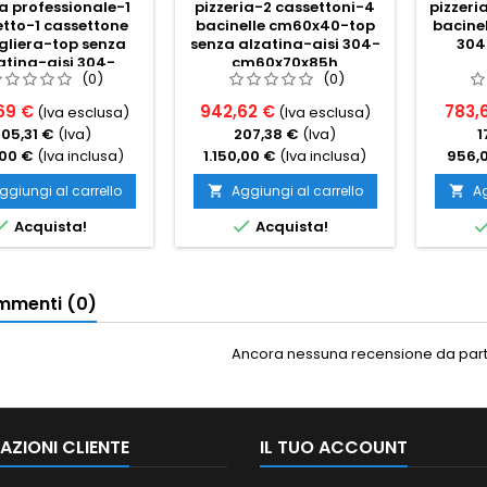
a professionale-1
pizzeria-2 cassettoni-4
pizzeri
tto-1 cassettone
bacinelle cm60x40-top
bacinel
igliera-top senza
senza alzatina-aisi 304-
304
atina-aisi 304-
cm60x70x85h
(0)
(0)
m50x60x85h
69 €
942,62 €
783,6
(Iva esclusa)
(Iva esclusa)
105,31 €
(Iva)
207,38 €
(Iva)
1
00 €
(Iva inclusa)
1.150,00 €
(Iva inclusa)
956,
ggiungi al carrello
Aggiungi al carrello
Ag




Acquista!
Acquista!
menti (0)
Ancora nessuna recensione da parte
AZIONI CLIENTE
IL TUO ACCOUNT