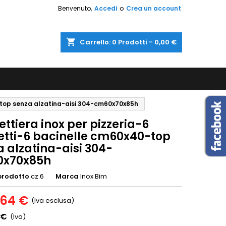
Benvenuto,
Accedi
o
Crea un account
shopping_cart
Carrello:
0
Prodotti - 0,00 €
0-top senza alzatina-aisi 304-cm60x70x85h
ttiera inox per pizzeria-6
etti-6 bacinelle cm60x40-top
 alzatina-aisi 304-
x70x85h
prodotto
cz.6
Marca
Inox Bim
,64 €
(Iva esclusa)
 €
(Iva)