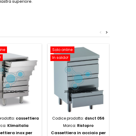
piastra superiore.
<
>
ine
Solo online
Solo onl
!
In saldo!
In saldo!
rodotto:
cassettiera
Codice prodotto:
dsnct 056
Codice p
rca:
Klimaitalia
Marca:
Ristopro
Ma
ettiera inox per
Cassettiera in acciaio per
Cassetti