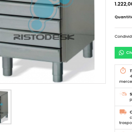
1.222,0
Quantit
Condivid
Ch
T
4
merce
S
p
C
c
traspo