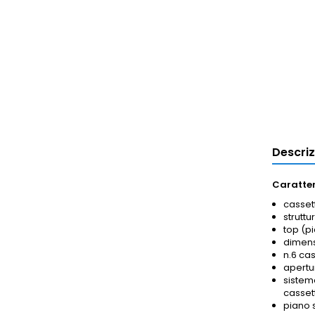
Descri
Caratter
cassett
struttu
top (pi
dimens
n.6 cas
apertu
sistem
casset
piano 