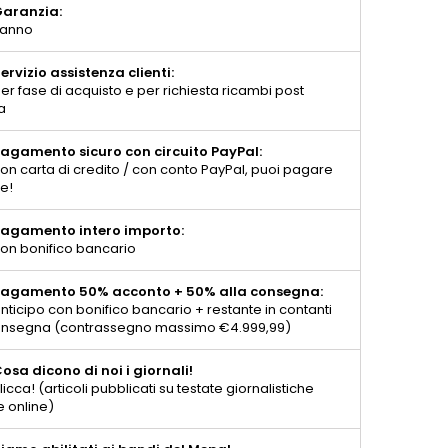
aranzia:
 anno
ervizio assistenza clienti:
er fase di acquisto e per richiesta ricambi post
a
agamento sicuro con circuito PayPal:
on carta di credito / con conto PayPal, puoi pagare
te!
agamento intero importo:
on bonifico bancario
agamento 50% acconto + 50% alla consegna:
nticipo con bonifico bancario + restante in contanti
consegna (contrassegno massimo €4.999,99)
osa dicono di noi i giornali!
licca! (articoli pubblicati su testate giornalistiche
e online)