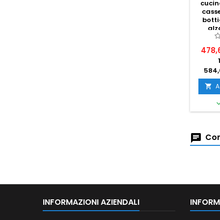
cucin
casse
bott
alz
c
478,
584,
A

Com
INFORMAZIONI AZIENDALI
INFORM