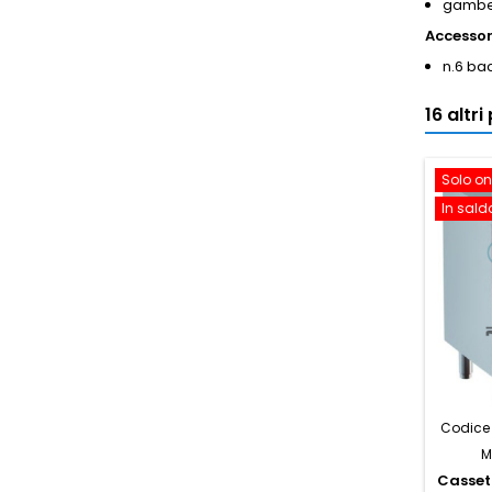
gambe i
Accessori
n.6 ba
16 altr
Solo on
In sald
Codice 
M
Cassett