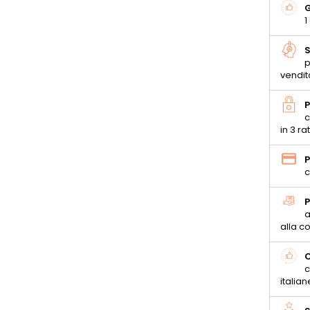
G
1
S
p
vendit
P
c
in 3 ra
P
c
P
a
alla 
C
c
italian