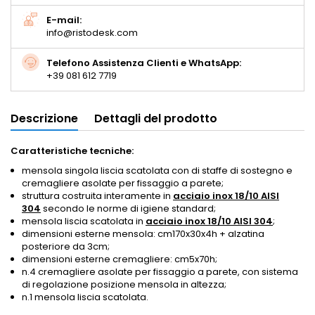
E-mail:
info@ristodesk.com
Telefono Assistenza Clienti e WhatsApp:
+39 081 612 7719
Descrizione
Dettagli del prodotto
Caratteristiche tecniche:
mensola singola liscia scatolata con di staffe di sostegno e
cremagliere asolate per fissaggio a parete;
struttura costruita interamente in
acciaio inox 18/10 AISI
304
secondo le norme di igiene standard;
mensola liscia
scatolata
in
acciaio inox 18/10 AISI 304
;
dimensioni esterne mensola: cm170x30x4h
+ alzatina
posteriore da 3cm
;
dimensioni esterne
cremagliere: cm5x70h
;
n.4
cremagliere asolate
per fissaggio a parete,
con sistema
di regolazione posizione
mensola in
altezza
;
n.1
mensola liscia
scatolata
.