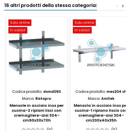
16 altri prodotti della stessa categoria:
<
>
Solo online
Solo online
In saldo!
In saldo!
Codice prodotto:
dsmd093
Codice prodotto:
mes204 vh
Marca:
Ristopro
Marca:
Amitek
Mensole in acciaio inox per
Mensola in acciaio inox per
cucina-2 ripiani lisci con
cucina-1 ripiano liscio con
cremagliere-aisi 304-
cremagliere-aisi 304-
cm90x30x70h
cm200x40x35h
(0)
(0)