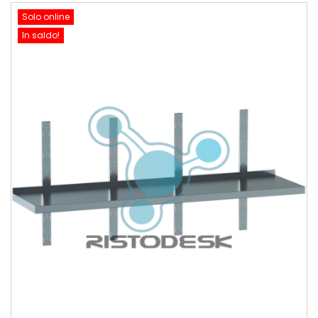
Solo online
In saldo!