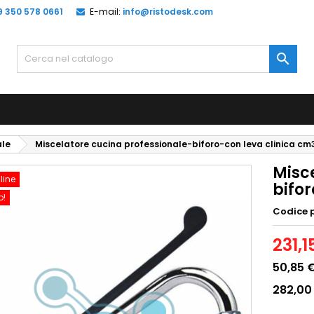
9 350 578 0661
E-mail:
info@ristodesk.com

ale
Miscelatore cucina professionale-biforo-con leva clinica cm
Misc
line
bifo
o!
Codice 
231,1
50,85 
282,00