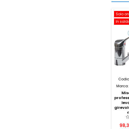
Solo on
In sald
Codic
Marca
Mis
profes
lev
girevo
98,