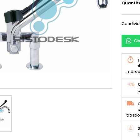
Quantit
Condivid
Ch
T
4
merce
S
p
C
c
traspo
G
1