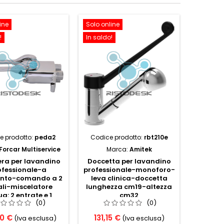
ine
Solo online
Solo onl
!
In saldo!
In saldo!
e prodotto:
peda2
Codice prodotto:
rbt210e
Codice 
Forcar Multiservice
Marca:
Amitek
Marca:
F
era per lavandino
Doccetta per lavandino
Doccet
ofessionale-a
professionale-monoforo-
profess
nto-comando a 2
leva clinica-doccetta
pome
li-miscelatore
lunghezza cm19-altezza
suppo
a: 2 entrate e 1
cm32
al
(0)
(0)
ta-cm10x24x7h
90 €
131,15 €
190,1
(Iva esclusa)
(Iva esclusa)