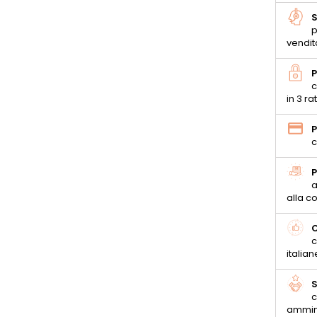
S
p
vendit
P
c
in 3 ra
P
c
P
a
alla 
C
c
italian
S
c
ammin