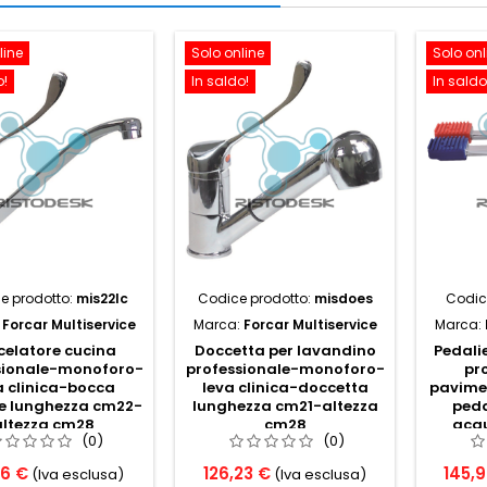
line
Solo online
Solo onl
o!
In saldo!
In saldo
e prodotto:
mis22lc
Codice prodotto:
misdoes
Codic
:
Forcar Multiservice
Marca:
Forcar Multiservice
Marca:
celatore cucina
Doccetta per lavandino
Pedali
sionale-monoforo-
professionale-monoforo-
pr
a clinica-bocca
leva clinica-doccetta
pavime
le lunghezza cm22-
lunghezza cm21-altezza
peda
altezza cm28
cm28
acqu
(0)
(0)
usci
36 €
126,23 €
145,
(Iva esclusa)
(Iva esclusa)