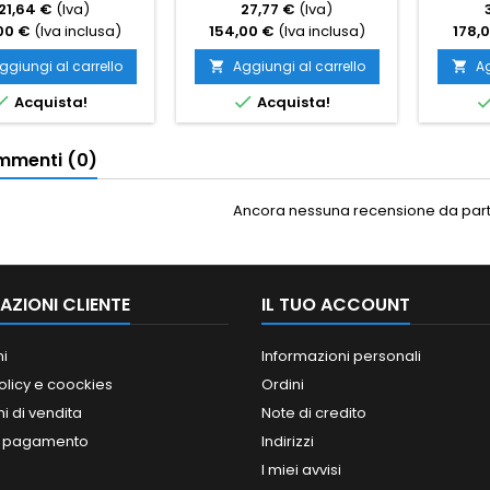
21,64 €
(Iva)
27,77 €
(Iva)
00 €
(Iva inclusa)
154,00 €
(Iva inclusa)
178,
ggiungi al carrello
Aggiungi al carrello
Ag




Acquista!
Acquista!
menti (0)
Ancora nessuna recensione da parte
AZIONI CLIENTE
IL TUO ACCOUNT
ni
Informazioni personali
olicy e coockies
Ordini
i di vendita
Note di credito
i pagamento
Indirizzi
I miei avvisi