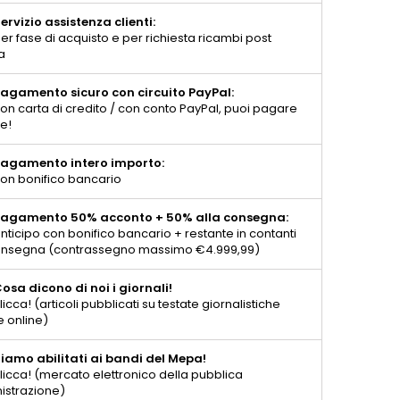
ervizio assistenza clienti:
er fase di acquisto e per richiesta ricambi post
a
agamento sicuro con circuito PayPal:
on carta di credito / con conto PayPal, puoi pagare
te!
agamento intero importo:
on bonifico bancario
agamento 50% acconto + 50% alla consegna:
nticipo con bonifico bancario + restante in contanti
consegna (contrassegno massimo €4.999,99)
osa dicono di noi i giornali!
licca! (articoli pubblicati su testate giornalistiche
e online)
iamo abilitati ai bandi del Mepa!
licca! (mercato elettronico della pubblica
istrazione)