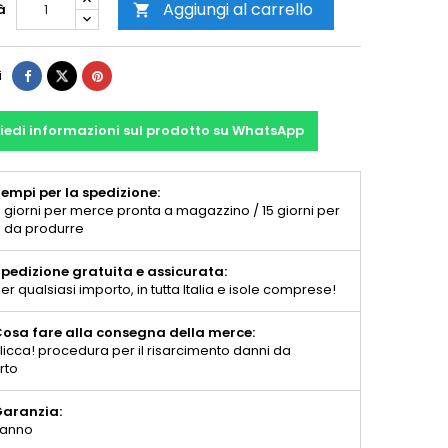
Aggiungi al carrello
à

i
iedi informazioni sul prodotto su WhatsApp
empi per la spedizione:
 giorni per merce pronta a magazzino / 15 giorni per
 da produrre
pedizione gratuita e assicurata:
er qualsiasi importo, in tutta Italia e isole comprese!
osa fare alla consegna della merce:
licca! procedura per il risarcimento danni da
rto
aranzia:
 anno