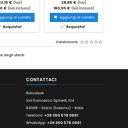
32,10 €
(Iva)
28,85 €
(Iva)
4
00 €
(Iva inclusa)
160,00 €
(Iva inclusa)
232,0
giungi al carrello
Aggiungi al carrello
Ag




Acquista!
Acquista!
Valutazione
 degli utenti.
CONTATTACI
Ristodesk
Via Francesco Spinelli, 104
84088 - Siano (Salerno) - Italia
Telefono:
+39 350 578 0661
WhatsApp:
+39 350 578 0661