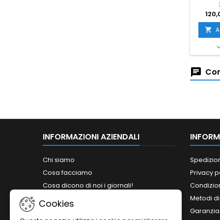
120,
A

Com
INFORMAZIONI AZIENDALI
INFORM
Chi siamo
Spedizio
Cosa facciamo
Privacy p
Cosa dicono di noi i giornali!
Condizion
Siamo abilitati ai bandi del MePA!
Metodi d
Cookies
Orari
Garanzia