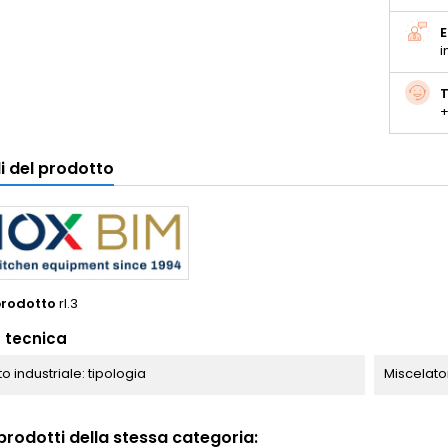
E
i
T
+
i del prodotto
prodotto
rl.3
 tecnica
o industriale: tipologia
Miscelato
i prodotti della stessa categoria: