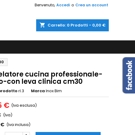
Benvenuto,
Accedi
o
Crea un account
shopping_cart
Carrello:
0
Prodotti - 0,00 €
30
elatore cucina professionale-
ro-con leva clinica cm30
prodotto
rl.3
Marca
Inox Bim
5 €
(Iva esclusa)
€
(Iva)
 €
(Iva inclusa)