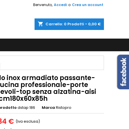
Benvenuto,
Accedi
o
Crea un account
shopping_cart
Carrello:
0
Prodotti - 0,00 €
lo inox armadiato passante-
cucina professionale-porte
evoli-top senza alzatina-aisi
cm180x60x85h
prodotto
dstap 186
Marca
Ristopro
84 €
(Iva esclusa)