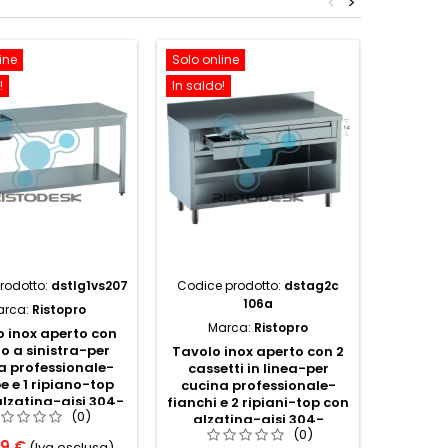
<
>
ine
Solo online
Solo onl
!
In saldo!
In saldo!
rodotto:
dstlg1vs207
Codice prodotto:
dstag2c
Codice p
106a
arca:
Ristopro
Ma
Marca:
Ristopro
 inox aperto con
Tavolo
lo a sinistra-per
cucina
Tavolo inox aperto con 2
a professionale-
fianch
cassetti in linea-per
 e 1 ripiano-top
senza a
cucina professionale-
lzatina-aisi 304-
cm
fianchi e 2 ripiani-top con
(0)
m200x70x85h
alzatina-aisi 304-
(0)
cm100x60x85h
69 €
629,5
(Iva esclusa)