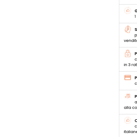
G
1
S
p
vendit
P
c
in 3 ra
P
c
P
a
alla 
C
c
italian