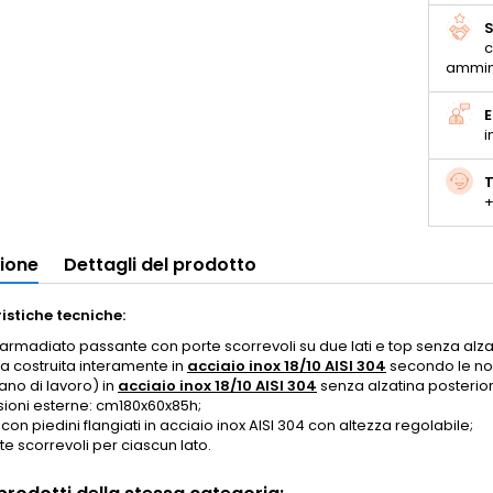
S
c
ammin
E
i
T
+
zione
Dettagli del prodotto
istiche tecniche:
 armadiato passante
con porte scorrevoli su due lati e
top senza alza
ra costruita interamente in
acciaio inox 18/10 AISI 304
secondo le nor
ano di lavoro) in
acciaio inox 18/10 AISI 304
senza
alzatina posterior
ioni esterne: cm180x60x85h;
 con piedini flangiati in acciaio inox AISI 304 con altezza regolabile;
te scorrevoli per ciascun lato.