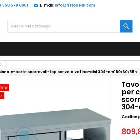
9 350 578 0661
E-mail:
info@ristodesk.com

x
ionale-porte scorrevoli-top senza alzatina-aisi 304-cm180x60x85h
Tavo
line
per 
o!
scorr
304-
Codice 
809,