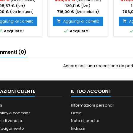
95,57 €
(Iva)
129,11 €
(Iva)
1
00 €
(Iva inclusa)
716,00 €
(Iva inclusa)
706,
ggiungi al carrello
Aggiungi al carrello
Ag




Acquista!
Acquista!
menti (0)
Ancora nessuna recensione da parte
AZIONI CLIENTE
IL TUO ACCOUNT
ni
Informazioni personali
olicy e coockies
Ordini
i di vendita
Note di credito
i pagamento
Indirizzi