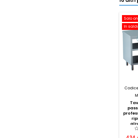
16 altr
Solo on
In sald
Codice
M
Tav
pass
profes
ri
alz
c
434,