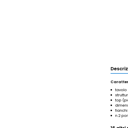
Descri
Caratter
tavolo
struttu
top (pi
dimens
fianchi
n.2 por