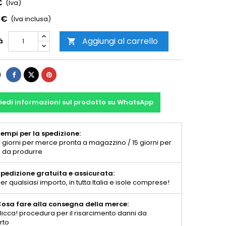
€
(Iva)
 €
(Iva inclusa)
Aggiungi al carrello
à

i
iedi informazioni sul prodotto su WhatsApp
empi per la spedizione:
 giorni per merce pronta a magazzino / 15 giorni per
 da produrre
pedizione gratuita e assicurata:
er qualsiasi importo, in tutta Italia e isole comprese!
osa fare alla consegna della merce:
licca! procedura per il risarcimento danni da
rto