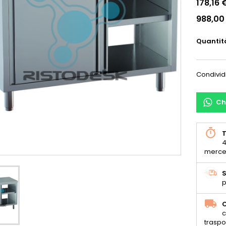
178,16 
988,00
Quantit
Condivid
Ch
T
4
merce
S
p
C
c
traspo