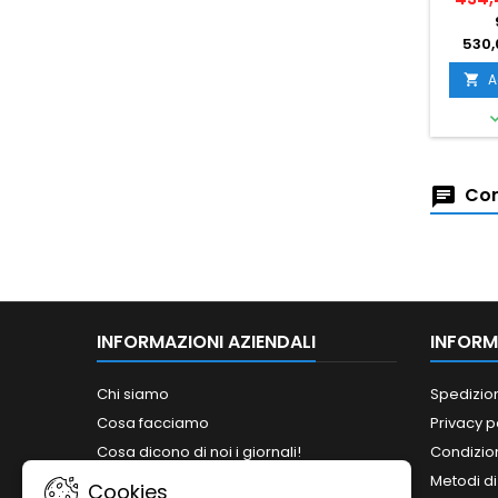
530,
A

Com
INFORMAZIONI AZIENDALI
INFORM
Chi siamo
Spedizio
Cosa facciamo
Privacy p
Cosa dicono di noi i giornali!
Condizion
Siamo abilitati ai bandi del MePA!
Metodi d
Cookies