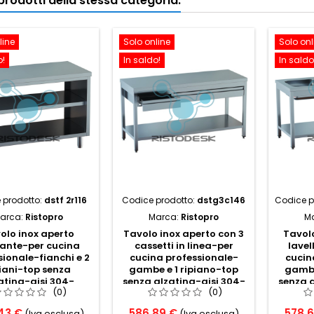
i prodotti della stessa categoria:
line
Solo online
Solo onl
o!
In saldo!
In saldo
 prodotto:
dstf 2r116
Codice prodotto:
dstg3c146
Codice p
arca:
Ristopro
Marca:
Ristopro
M
olo inox aperto
Tavolo inox aperto con 3
Tavolo
ante-per cucina
cassetti in linea-per
lavel
sionale-fianchi e 2
cucina professionale-
cucin
piani-top senza
gambe e 1 ripiano-top
gambe
atina-aisi 304-
senza alzatina-aisi 304-
senza a
(0)
(0)
m110x60x85h
cm140x60x85h
c
43 €
586,89 €
578,
(Iva esclusa)
(Iva esclusa)