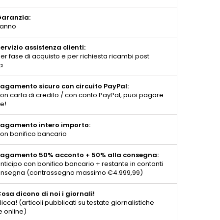
aranzia:
 anno
ervizio assistenza clienti:
er fase di acquisto e per richiesta ricambi post
a
agamento sicuro con circuito PayPal:
on carta di credito / con conto PayPal, puoi pagare
te!
agamento intero importo:
on bonifico bancario
agamento 50% acconto + 50% alla consegna:
nticipo con bonifico bancario + restante in contanti
consegna (contrassegno massimo €4.999,99)
osa dicono di noi i giornali!
licca! (articoli pubblicati su testate giornalistiche
e online)