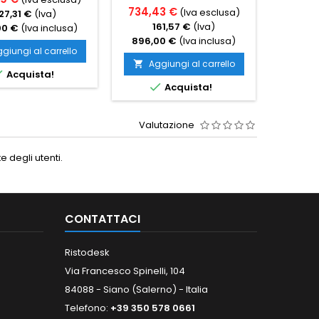
734,43 €
(Iva esclusa)
27,31 €
(Iva)
1
161,57 €
(Iva)
00 €
(Iva inclusa)
768,0
896,00 €
(Iva inclusa)
giungi al carrello
Ag

Aggiungi al carrello


Acquista!

Acquista!
Valutazione
 degli utenti.
CONTATTACI
Ristodesk
Via Francesco Spinelli, 104
84088 - Siano (Salerno) - Italia
Telefono:
+39 350 578 0661