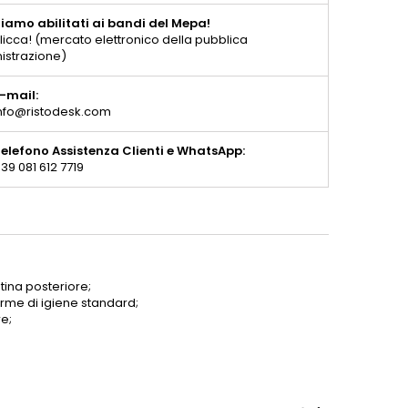
iamo abilitati ai bandi del Mepa!
licca! (mercato elettronico della pubblica
istrazione)
-mail:
nfo@ristodesk.com
elefono Assistenza Clienti e WhatsApp:
39 081 612 7719
tina posteriore;
me di igiene standard;
e;