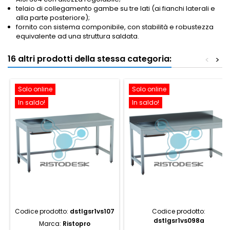
telaio di collegamento gambe su tre lati (ai fianchi laterali e
alla parte posteriore);
fornito con sistema componibile, con stabilità e robustezza
equivalente ad una struttura saldata.
16 altri prodotti della stessa categoria:
<
>
Solo online
Solo online
In saldo!
In saldo!
Codice prodotto:
dstlgsr1vs107
Codice prodotto:
dstlgsr1vs098a
Marca:
Ristopro