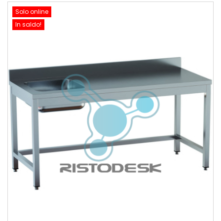
Solo online
In saldo!