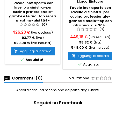
Marca:
Ristopro
Tavolo inox aperto con
lavello a sinistra-per
Tavolo inox aperto con
cucina professionale-
lavello a sinistra-per
gambe e telaio-top senza
cucina professionale-
alzatina-aisi 304-
gambe e telaio-top con
(0)
cm100x70x85h
alzatina-aisi 304-
(0)
cm90x80x85h
426,23 €
(Iva esclusa)
449,18 €
(Iva esclusa)
93,77 €
(Iva)
98,82 €
(Iva)
520,00 €
(Iva inclusa)
548,00 €
(Iva inclusa)
Aggiungi al carrello

Aggiungi al carrello


Acquista!

Acquista!
Commenti (0)
Valutazione
Ancora nessuna recensione da parte degli utenti.
Seguici su Facebook