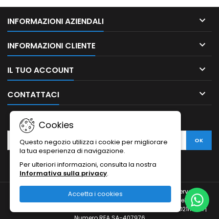

INFORMAZIONI AZIENDALI

INFORMAZIONI CLIENTE

IL TUO ACCOUNT

CONTATTACI
NEWSLETTER
Cookies
Questo negozio utilizza i cookie per migliorare
la tua esperienza di navigazione.
Per ulteriori informazioni, consulta la nostra
Informativa sulla privacy
.
© Copyright 2010-2026 Ristodesk : tutti i diritti sono riservati |
Accetta i cookies
Ristodesk di Pasquale Di Carluccio | via Francesco Spinelli, 104 |
84088- Siano (SA) | P.IVA 04793260656 e C.F. DCRPQL78D21I720H |
Numero REA SA-407976