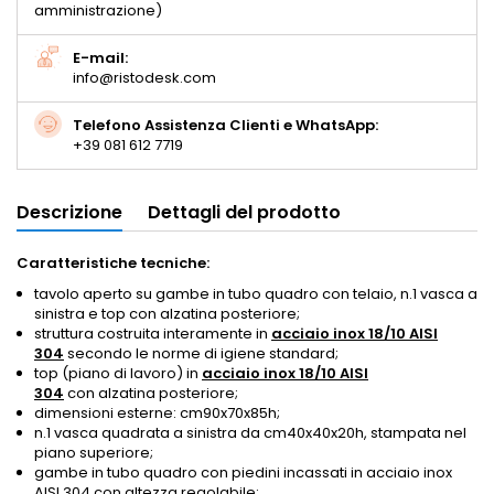
amministrazione)
E-mail:
info@ristodesk.com
Telefono Assistenza Clienti e WhatsApp:
+39 081 612 7719
Descrizione
Dettagli del prodotto
Caratteristiche tecniche:
tavolo aperto su gambe in tubo quadro con telaio, n.1 vasca a
sinistra e top con alzatina posteriore;
struttura costruita interamente in
acciaio inox 18/10 AISI
304
secondo le norme di igiene standard;
top (piano di lavoro) in
acciaio inox 18/10 AISI
304
con
alzatina posteriore;
dimensioni esterne: cm90x70x85h;
n.1 vasca quadrata a sinistra da cm40x40x20h, stampata nel
piano superiore;
gambe in tubo
quadro con piedini incassati in acciaio inox
AISI 304 con altezza regolabile;