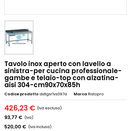
Tavolo inox aperto con lavello a
sinistra-per cucina professionale-
gambe e telaio-top con alzatina-
aisi 304-cm90x70x85h
Codice prodotto
dstlgsr1vs097a
Marca
Ristopro
426,23 €
(Iva esclusa)
93,77 €
(Iva)
520,00 €
(Iva inclusa)