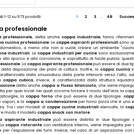
ti 1-12 su 573 prodotti
1
2
3
…
48
Succes
 professionale
 professionale
, detta anche
cappa industriale
, fanno riferime
a cucina professionale
. Le
cappe aspiranti professionali
sono q
domestico, a meno che non si vuole creare un ambiente "cucina
one industriali
. Le
cappe industriali per cucine
sono esclusivament
e allo sporco e alla corrosione, e soprattutto di facile pulizia: qu
fessionale
. La
cappa aspirante professionale
può essere di due tipo
ella disposizione dei piani di cottura. Inoltre, la
cappa cucina r
caratterizzata dalla smussatura della parte inferiore verso l’alto, 
la
cappa cubica
, invece, è caratterizzata dalla struttura squad
azione
detta anche
cappa a flusso bilanciato
, che viene impieg
tta per quei locali nei quali occorre forzare il riciclo dell'aria; la c
astoviglie, la
cappa forno
che può essere di due tipologie:
capp
i vapori, e la
cappa a condensazione
per forno pizza che è una
za. Tra i vari modelli di
cappe cucine industriali
elencate, la
cap
are modo il modello
cappa snack con motore
.
 aspirante industriale
può essere distinta in due tipologie:
 La
cappa ristorante
con ventilatore interno,
viene
impiegata per 
 per l
'
espulsione dei fumi. Invece, nel caso di un aspirazione con