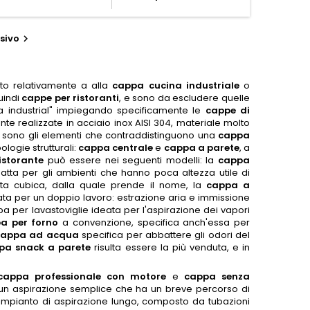
sivo

nto relativamente a alla
cappa cucina industriale
o
uindi
cappe per ristoranti
, e sono da escludere quelle
 industrial" impiegando specificamente le
cappe di
e realizzate in acciaio inox AISI 304, materiale molto
esti sono gli elementi che contraddistinguono una
cappa
logie strutturali:
cappa centrale
e
cappa a parete
, a
istorante
può essere nei seguenti modelli: la
cappa
adatta per gli ambienti che hanno poca altezza utile di
rata cubica, dalla quale prende il nome, la
cappa a
ata per un doppio lavoro: estrazione aria e immissione
appa per lavastoviglie ideata per l'aspirazione dei vapori
a per forno
a convenzione, specifica anch'essa per
cappa ad acqua
specifica per abbattere gli odori del
pa snack a parete
risulta essere la più venduta, e in
cappa professionale con motore
e
cappa senza
un aspirazione semplice che ha un breve percorso di
 impianto di aspirazione lungo, composto da tubazioni