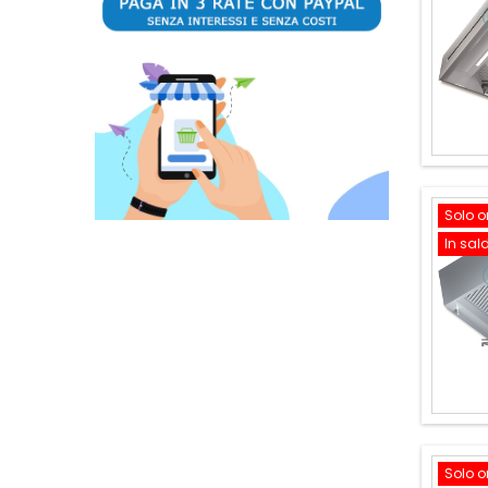
Solo o
In sal
Solo o