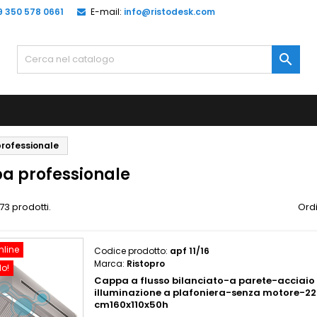
9 350 578 0661
E-mail:
info@ristodesk.com

rofessionale
a professionale
73 prodotti.
Ordi
nline
Codice prodotto:
apf 11/16
Marca:
Ristopro
do!
Cappa a flusso bilanciato-a parete-acciaio 
illuminazione a plafoniera-senza motore-
cm160x110x50h