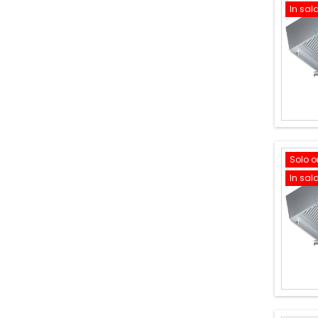
In sal
Solo o
In sal