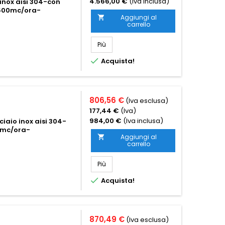
4.566,00 €
(Iva inclusa)
inox aisi 304-con
4500mc/ora-
Aggiungi al

carrello
Più

Acquista!
806,56 €
(Iva esclusa)
177,44 €
(Iva)
984,00 €
(Iva inclusa)
iaio inox aisi 304-
60mc/ora-
Aggiungi al

carrello
Più

Acquista!
870,49 €
(Iva esclusa)