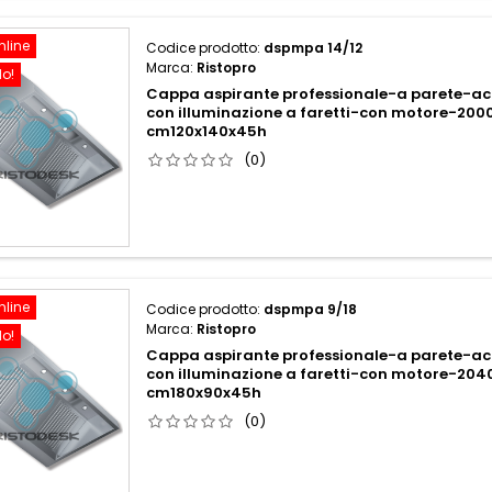
nline
Codice prodotto:
dspmpa 14/12
Marca:
Ristopro
do!
Cappa aspirante professionale-a parete-acc
con illuminazione a faretti-con motore-20
cm120x140x45h
(0)
nline
Codice prodotto:
dspmpa 9/18
Marca:
Ristopro
do!
Cappa aspirante professionale-a parete-acc
con illuminazione a faretti-con motore-20
cm180x90x45h
(0)