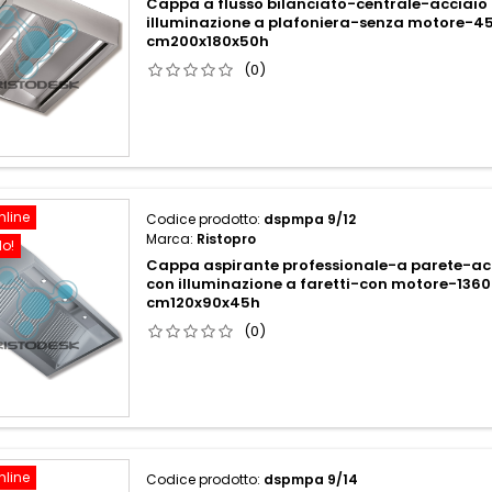
Cappa a flusso bilanciato-centrale-acciaio 
illuminazione a plafoniera-senza motore-
cm200x180x50h
(0)
nline
Codice prodotto:
dspmpa 9/12
Marca:
Ristopro
do!
Cappa aspirante professionale-a parete-acc
con illuminazione a faretti-con motore-13
cm120x90x45h
(0)
nline
Codice prodotto:
dspmpa 9/14