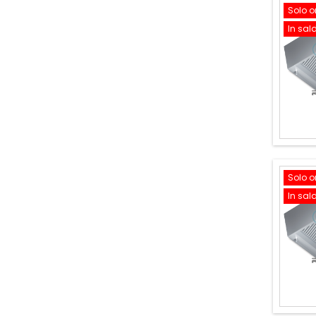
Solo o
In sal
Solo o
In sal