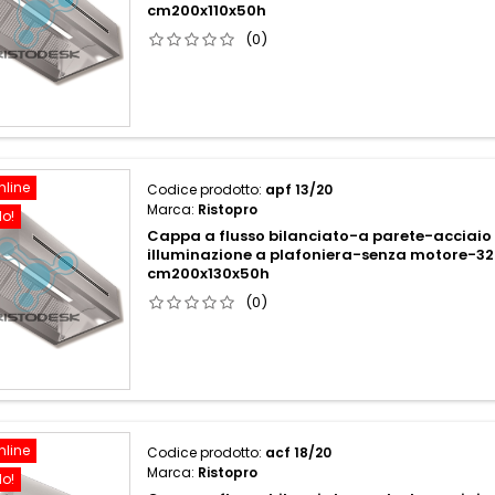
cm200x110x50h
(0)
nline
Codice prodotto:
apf 13/20
Marca:
Ristopro
do!
Cappa a flusso bilanciato-a parete-acciaio 
illuminazione a plafoniera-senza motore-
cm200x130x50h
(0)
nline
Codice prodotto:
acf 18/20
Marca:
Ristopro
do!