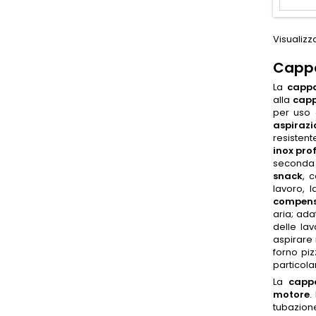
Visualizza
Cappa
La
cappa
alla
capp
per uso 
aspirazi
resistent
inox pro
seconda d
snack
, 
lavoro, 
compens
aria; ada
delle lav
aspirare 
forno piz
particol
La
cappa
motore
.
tubazione