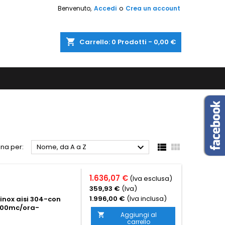
Benvenuto,
Accedi
o
Crea un account
shopping_cart
Carrello:
0
Prodotti - 0,00 €



na per:
Nome, da A a Z
1.636,07 €
(Iva esclusa)
359,93 €
(Iva)
1.996,00 €
(Iva inclusa)
inox aisi 304-con
2200mc/ora-
Aggiungi al

carrello