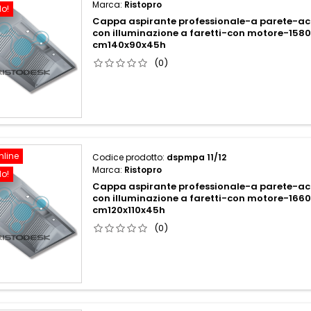
Marca:
Ristopro
do!
Cappa aspirante professionale-a parete-acc
con illuminazione a faretti-con motore-15
cm140x90x45h
(0)
nline
Codice prodotto:
dspmpa 11/12
Marca:
Ristopro
do!
Cappa aspirante professionale-a parete-acc
con illuminazione a faretti-con motore-16
cm120x110x45h
(0)