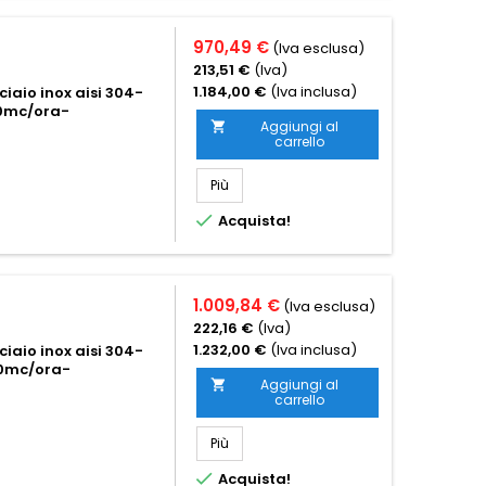
970,49 €
(Iva esclusa)
213,51 €
(Iva)
1.184,00 €
(Iva inclusa)
iaio inox aisi 304-
00mc/ora-
Aggiungi al

carrello
Più

Acquista!
1.009,84 €
(Iva esclusa)
222,16 €
(Iva)
1.232,00 €
(Iva inclusa)
iaio inox aisi 304-
40mc/ora-
Aggiungi al

carrello
Più

Acquista!