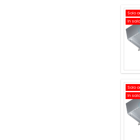
Solo o
In sal
Solo o
In sal