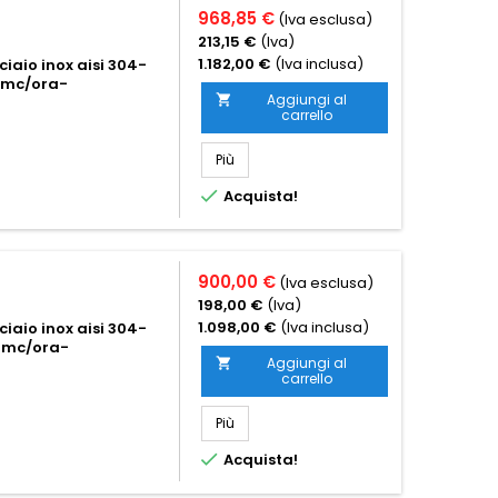
968,85 €
(Iva esclusa)
213,15 €
(Iva)
1.182,00 €
(Iva inclusa)
iaio inox aisi 304-
00mc/ora-
Aggiungi al

carrello
Più

Acquista!
900,00 €
(Iva esclusa)
198,00 €
(Iva)
1.098,00 €
(Iva inclusa)
iaio inox aisi 304-
40mc/ora-
Aggiungi al

carrello
Più

Acquista!