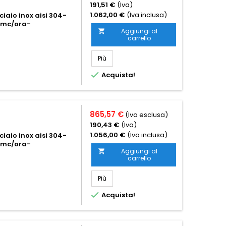
191,51 €
(Iva)
1.062,00 €
(Iva inclusa)
iaio inox aisi 304-
80mc/ora-
Aggiungi al

carrello
Più

Acquista!
865,57 €
(Iva esclusa)
190,43 €
(Iva)
1.056,00 €
(Iva inclusa)
iaio inox aisi 304-
60mc/ora-
Aggiungi al

carrello
Più

Acquista!