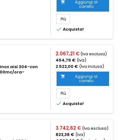
Aggiungi al

carrello
Più

Acquista!
2.067,21 €
(Iva esclusa)
454,79 €
(Iva)
2.522,00 €
(Iva inclusa)
inox aisi 304-con
3200mc/ora-
Aggiungi al

carrello
Più

Acquista!
3.742,62 €
(Iva esclusa)
823,38 €
(Iva)