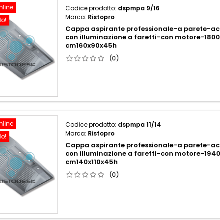
nline
Codice prodotto:
dspmpa 9/16
Marca:
Ristopro
do!
Cappa aspirante professionale-a parete-acc
con illuminazione a faretti-con motore-18
cm160x90x45h
(0)
nline
Codice prodotto:
dspmpa 11/14
Marca:
Ristopro
do!
Cappa aspirante professionale-a parete-acc
con illuminazione a faretti-con motore-19
cm140x110x45h
(0)