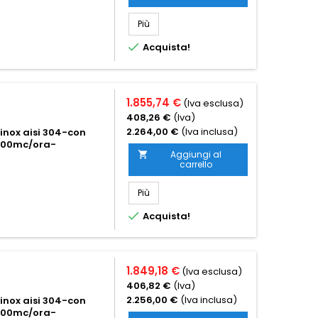
Più

Acquista!
1.855,74 €
(Iva esclusa)
408,26 €
(Iva)
2.264,00 €
(Iva inclusa)
inox aisi 304-con
2600mc/ora-
Aggiungi al

carrello
Più

Acquista!
1.849,18 €
(Iva esclusa)
406,82 €
(Iva)
2.256,00 €
(Iva inclusa)
inox aisi 304-con
2800mc/ora-