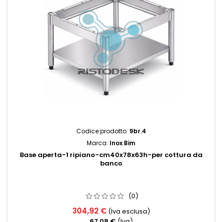
Codice prodotto:
9br.4
Marca:
Inox Bim
Base aperta-1 ripiano-cm40x78x63h-per cottura da
banco
(0)
304,92 €
(Iva esclusa)
67,08 €
(Iva)