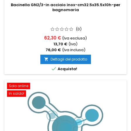
Bacinella GN2/3-in acciaio inox-cm32.5x35.5x10h-per
bagnomaria
(0)
62,30 €
(Iva esclusa)
13,70 €
(Iva)
76,00 €
(Iva inclusa)
Dettagli del prodotto


Acquista!
Solo online
In saldo!