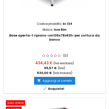
Codice prodotto:
br.134
Marca:
Inox Bim
Base aperta-1 ripiano-cm135x78x63h-per cottura da
banco
(0)
434,43 €
(Iva esclusa)
95,57 €
(Iva)
530,00 €
(Iva inclusa)
Aggiungi al carrello


Acquista!
Solo online