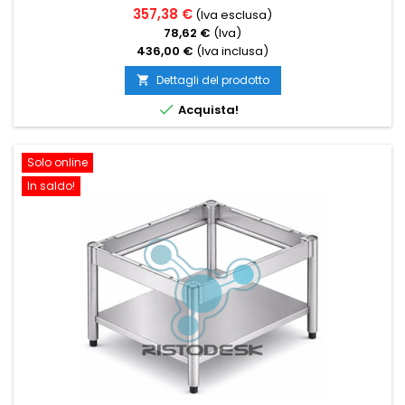
357,38 €
(Iva esclusa)
78,62 €
(Iva)
436,00 €
(Iva inclusa)
Dettagli del prodotto


Acquista!
Solo online
In saldo!