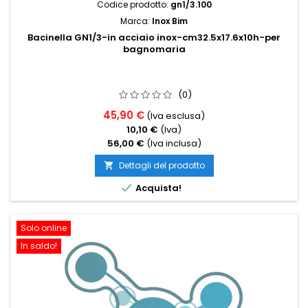
Codice prodotto:
gn1/3.100
Marca:
Inox Bim
Bacinella GN1/3-in acciaio inox-cm32.5x17.6x10h-per
bagnomaria
(0)
45,90 €
(Iva esclusa)
10,10 €
(Iva)
56,00 €
(Iva inclusa)
Dettagli del prodotto


Acquista!
Solo online
In saldo!