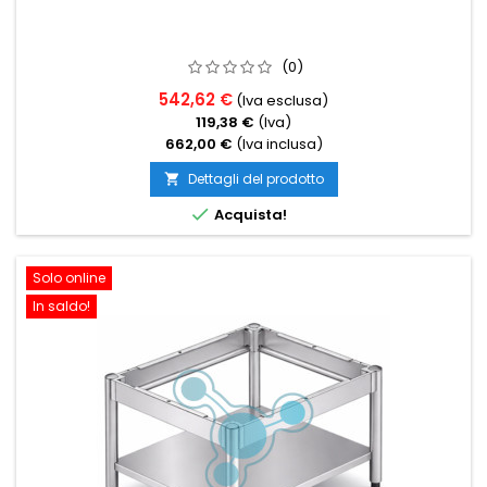
(0)
542,62 €
(Iva esclusa)
119,38 €
(Iva)
662,00 €
(Iva inclusa)
Dettagli del prodotto


Acquista!
Solo online
In saldo!