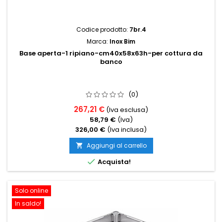
Codice prodotto:
7br.4
Marca:
Inox Bim
Base aperta-1 ripiano-cm40x58x63h-per cottura da
banco
(0)
267,21 €
(Iva esclusa)
58,79 €
(Iva)
326,00 €
(Iva inclusa)
Aggiungi al carrello


Acquista!
Solo online
In saldo!