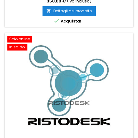
350,00 €
(Iva inclusa)
Dettagli del prodotto


Acquista!
Solo online
In saldo!