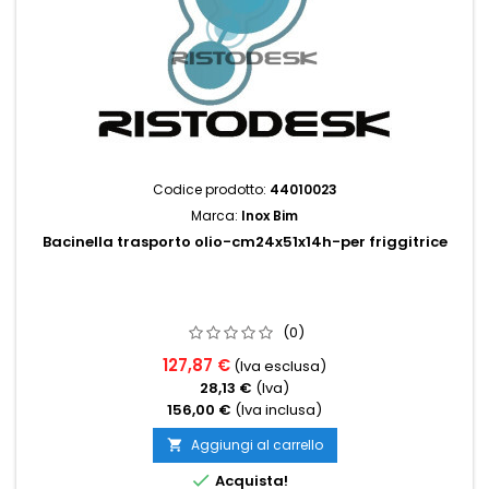
Codice prodotto:
44010023
Marca:
Inox Bim
Bacinella trasporto olio-cm24x51x14h-per friggitrice
(0)
127,87 €
(Iva esclusa)
28,13 €
(Iva)
156,00 €
(Iva inclusa)
Aggiungi al carrello


Acquista!