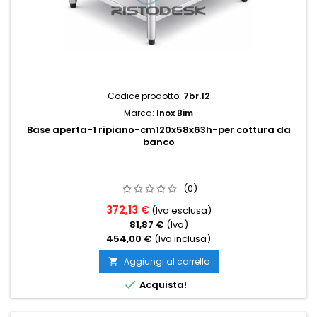
Codice prodotto:
7br.12
Marca:
Inox Bim
Base aperta-1 ripiano-cm120x58x63h-per cottura da
banco
(0)
372,13 €
(Iva esclusa)
81,87 €
(Iva)
454,00 €
(Iva inclusa)
Aggiungi al carrello


Acquista!