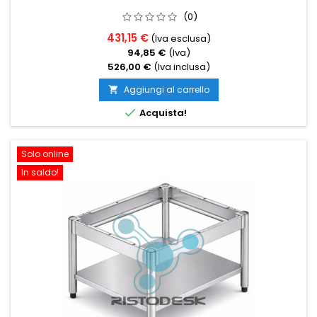
(0)
431,15 €
(Iva esclusa)
94,85 €
(Iva)
526,00 €
(Iva inclusa)
Aggiungi al carrello


Acquista!
Solo online
In saldo!