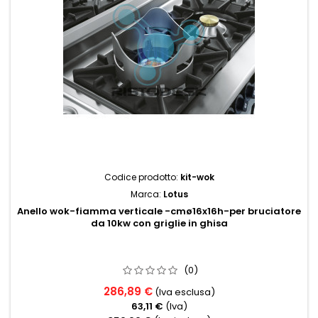
Codice prodotto:
kit-wok
Marca:
Lotus
Anello wok-fiamma verticale -cmø16x16h-per bruciatore
da 10kw con griglie in ghisa
(0)
286,89 €
(Iva esclusa)
63,11 €
(Iva)