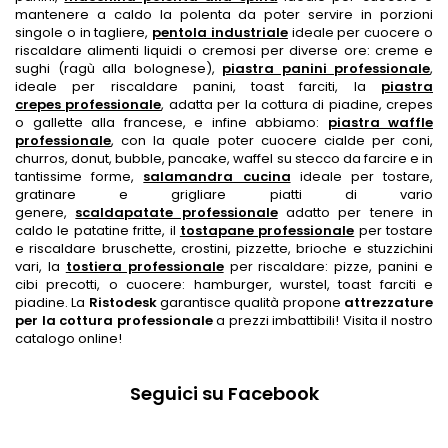
mantenere a caldo la polenta da poter servire in porzioni
singole o in tagliere,
pentola industriale
ideale per cuocere o
riscaldare alimenti liquidi o cremosi per diverse ore: creme e
sughi (ragù alla bolognese),
piastra panini professionale
,
ideale per riscaldare panini, toast farciti, la
piastra
crepes professionale
,
adatta per la cottura di piadine, crepes
o gallette alla francese, e infine abbiamo:
piastra waffle
professionale
,
con la quale poter cuocere cialde per coni,
churros, donut, bubble, pancake, waffel su stecco da farcire e in
tantissime forme,
salamandra cucina
ideale per tostare,
gratinare e grigliare piatti di vario
genere,
scaldapatate professionale
adatto per tenere in
caldo le patatine fritte, il
tostapane professionale
per tostare
e riscaldare bruschette, crostini, pizzette, brioche e stuzzichini
vari, la
tostiera professionale
per riscaldare: pizze, panini e
cibi precotti, o cuocere: hamburger, wurstel, toast farciti e
piadine. La
Ristodesk
garantisce qualità propone
attrezzature
per la cottura professionale
a prezzi imbattibili! Visita il nostro
catalogo online!
Seguici su Facebook