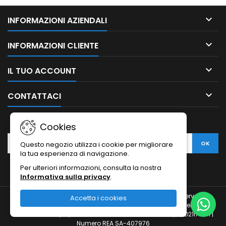

INFORMAZIONI AZIENDALI

INFORMAZIONI CLIENTE

IL TUO ACCOUNT

CONTATTACI
NEWSLETTER
Cookies
Questo negozio utilizza i cookie per migliorare
la tua esperienza di navigazione.
Per ulteriori informazioni, consulta la nostra
Informativa sulla privacy
.
© Copyright 2010-2026 Ristodesk : tutti i diritti sono riservati |
Accetta i cookies
Ristodesk di Pasquale Di Carluccio | via Francesco Spinelli, 104 |
84088- Siano (SA) | P.IVA 04793260656 e C.F. DCRPQL78D21I720H |
Numero REA SA-407976