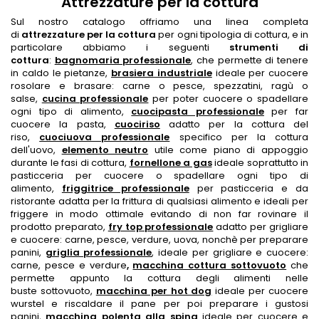
Attrezzature per la cottura
Sul nostro catalogo offriamo una linea completa
di
attrezzature per la cottura
per ogni tipologia di cottura, e in
particolare abbiamo i seguenti
strumenti di
cottura
:
bagnomaria professionale
, che permette di tenere
in caldo le pietanze,
brasiera industriale
ideale per cuocere
rosolare e brasare: carne o pesce, spezzatini, ragù o
salse,
cucina professionale
per poter cuocere o spadellare
ogni tipo di alimento,
cuocipasta professionale
per far
cuocere la pasta,
cuociriso
adatto per la cottura del
riso,
cuociuova professionale
specifico per la cottura
dell'uovo,
elemento neutro
utile come piano di appoggio
durante le fasi di cottura,
fornellone a gas
ideale soprattutto in
pasticceria per cuocere o spadellare ogni tipo di
alimento,
friggitrice professionale
per pasticceria e da
ristorante adatta per la frittura di qualsiasi alimento e ideali per
friggere in modo ottimale evitando di non far rovinare il
prodotto preparato,
fry top professionale
adatto per grigliare
e cuocere: carne, pesce, verdure, uova, nonchè per preparare
panini,
griglia professionale
, ideale per grigliare e cuocere:
carne, pesce e verdure
,
macchina cottura sottovuoto
che
permette appunto la cottura degli alimenti nelle
buste sottovuoto,
macchina per hot dog
ideale per cuocere
wurstel e riscaldare il pane per poi preparare i gustosi
panini,
macchina polenta alla spina
ideale per cuocere e