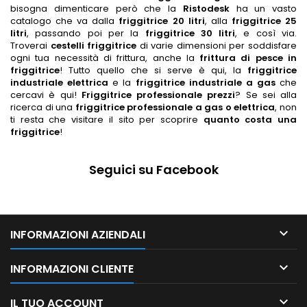
bisogna dimenticare però che la
Ristodesk
ha un vasto
catalogo che va dalla
friggitrice 20 litri
, alla
friggitrice 25
litri
, passando poi per la
friggitrice 30 litri
, e così via.
Troverai
cestelli friggitrice
di varie dimensioni per soddisfare
ogni tua necessità di frittura, anche la
frittura di pesce in
friggitrice
! Tutto quello che si serve è qui, la
friggitrice
industriale elettrica
e la
friggitrice industriale a gas
che
cercavi è qui!
Friggitrice professionale prezzi
? Se sei alla
ricerca di una
friggitrice professionale a gas o elettrica
, non
ti resta che visitare il sito per scoprire
quanto costa una
friggitrice
!
Seguici su Facebook

INFORMAZIONI AZIENDALI

INFORMAZIONI CLIENTE

IL TUO ACCOUNT