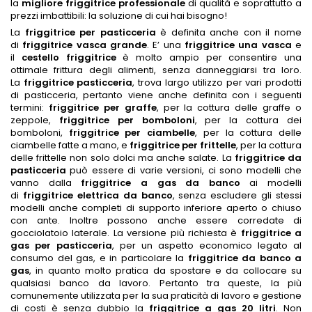
la
migliore friggitrice professionale
di qualità e soprattutto a
prezzi imbattibili: la soluzione di cui hai bisogno!
La
friggitrice per pasticceria
è definita anche con il nome
di
friggitrice vasca grande
. E’ una
friggitrice una vasca
e
il
cestello friggitrice
è molto ampio per consentire una
ottimale frittura degli alimenti, senza danneggiarsi tra loro.
La
friggitrice pasticceria
, trova largo utilizzo per vari prodotti
di pasticceria, pertanto viene anche definita con i seguenti
termini:
friggitrice per graffe
, per la cottura delle graffe o
zeppole,
friggitrice per bomboloni
, per la cottura dei
bomboloni,
friggitrice per ciambelle
, per la cottura delle
ciambelle fatte a mano, e
friggitrice per frittelle
, per la cottura
delle frittelle non solo dolci ma anche salate. La
friggitrice da
pasticceria
può essere di varie versioni, ci sono modelli che
vanno dalla
friggitrice a gas da banco
ai modelli
di
friggitrice elettrica da banco
, senza escludere gli stessi
modelli anche completi di supporto inferiore aperto o chiuso
con ante. Inoltre possono anche essere corredate di
gocciolatoio laterale. La versione più richiesta è
friggitrice a
gas per pasticceria
, per un aspetto economico legato al
consumo del gas, e in particolare la
friggitrice da banco a
gas
, in quanto molto pratica da spostare e da collocare su
qualsiasi banco da lavoro. Pertanto tra queste, la più
comunemente utilizzata per la sua praticità di lavoro e gestione
di costi è senza dubbio la
friggitrice a gas 20 litri
. Non