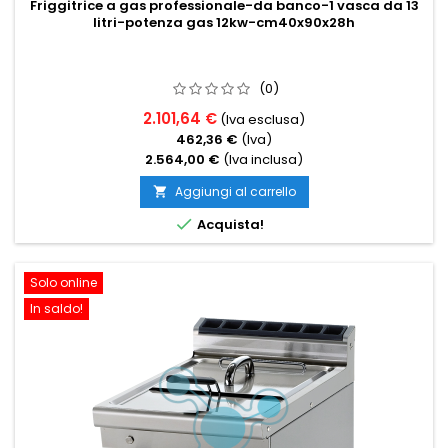
Friggitrice a gas professionale-da banco-1 vasca da 13
litri-potenza gas 12kw-cm40x90x28h
(0)
2.101,64 €
(Iva esclusa)
462,36 €
(Iva)
2.564,00 €
(Iva inclusa)
Aggiungi al carrello


Acquista!
Solo online
In saldo!