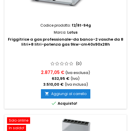
Codice prodotto:
f2/8t-94g
Marca:
Lotus
Friggitrice a gas professionale-da banco-2 vasche da 8
litri+8 litri-potenza gas 9kw-cm40x90x28h
(0)
2.877,05 €
(Iva esclusa)
632,95 €
(Iva)
3.510,00 €
(Iva inclusa)
Aggiungi al carrello


Acquista!
Solo online
In saldo!