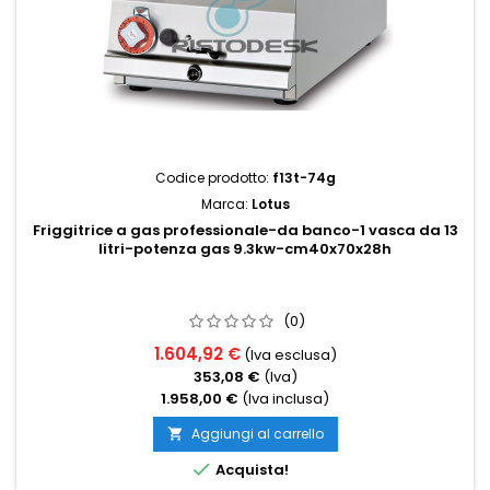
Codice prodotto:
f13t-74g
Marca:
Lotus
Friggitrice a gas professionale-da banco-1 vasca da 13
litri-potenza gas 9.3kw-cm40x70x28h
(0)
1.604,92 €
(Iva esclusa)
353,08 €
(Iva)
1.958,00 €
(Iva inclusa)
Aggiungi al carrello


Acquista!