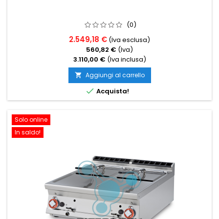
(0)
2.549,18 €
(Iva esclusa)
560,82 €
(Iva)
3.110,00 €
(Iva inclusa)
Aggiungi al carrello


Acquista!
Solo online
In saldo!