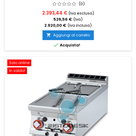
(0)
2.393,44 €
(Iva esclusa)
526,56 €
(Iva)
2.920,00 €
(Iva inclusa)
Aggiungi al carrello


Acquista!
Solo online
In saldo!