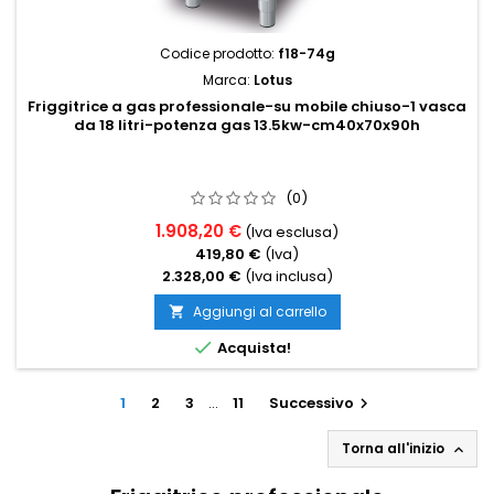
Codice prodotto:
f18-74g
Marca:
Lotus
Friggitrice a gas professionale-su mobile chiuso-1 vasca
da 18 litri-potenza gas 13.5kw-cm40x70x90h
(0)
1.908,20 €
(Iva esclusa)
419,80 €
(Iva)
2.328,00 €
(Iva inclusa)
Aggiungi al carrello


Acquista!
1
2
3
…
11
Successivo

Torna all'inizio
