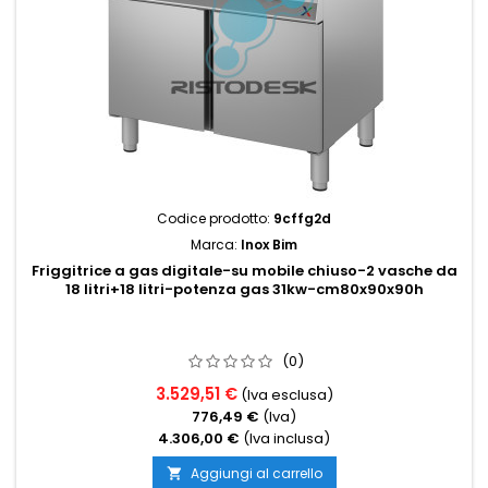
Codice prodotto:
9cffg2d
Marca:
Inox Bim
Friggitrice a gas digitale-su mobile chiuso-2 vasche da
18 litri+18 litri-potenza gas 31kw-cm80x90x90h
(0)
3.529,51 €
(Iva esclusa)
776,49 €
(Iva)
4.306,00 €
(Iva inclusa)
Aggiungi al carrello
