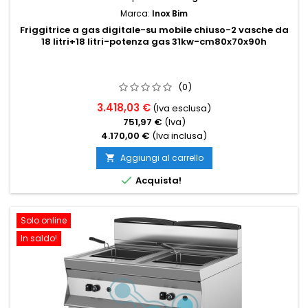
Marca:
Inox Bim
Friggitrice a gas digitale-su mobile chiuso-2 vasche da
18 litri+18 litri-potenza gas 31kw-cm80x70x90h
(0)
3.418,03 €
(Iva esclusa)
751,97 €
(Iva)
4.170,00 €
(Iva inclusa)
Aggiungi al carrello


Acquista!
Solo online
In saldo!