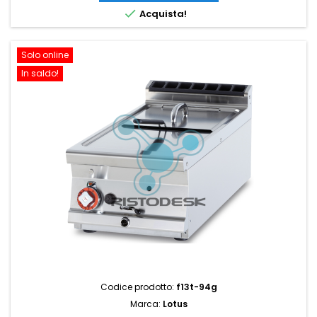

Acquista!
Solo online
In saldo!
Codice prodotto:
f13t-94g
Marca:
Lotus