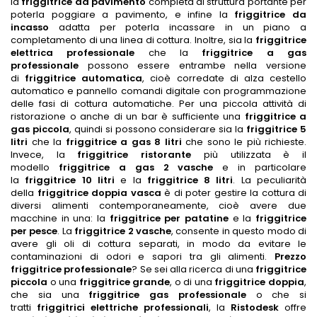
la
friggitrice da pavimento
completa di struttura portante per
poterla poggiare a pavimento, e infine la
friggitrice da
incasso
adatta per poterla incassare in un piano a
completamento di una linea di cottura. Inoltre, sia la
friggitrice
elettrica professionale
che la
friggitrice a gas
professionale
possono essere entrambe nella versione
di
friggitrice automatica
, cioè corredate di alza cestello
automatico e pannello comandi digitale con programmazione
delle fasi di cottura automatiche. Per una piccola attività di
ristorazione o anche di un bar è sufficiente una
friggitrice a
gas piccola
, quindi si possono considerare sia la
friggitrice 5
litri
che la
friggitrice a gas 8 litri
che sono le più richieste.
Invece, la
friggitrice ristorante
più utilizzata è il
modello
friggitrice a gas 2 vasche
e in particolare
la
friggitrice 10 litri
e la
friggitrice 8 litri
. La peculiarità
della
friggitrice doppia vasca
è di poter gestire la cottura di
diversi alimenti contemporaneamente, cioè avere due
macchine in una: la
friggitrice per patatine
e la
friggitrice
per pesce
. La
friggitrice 2 vasche
, consente in questo modo di
avere gli oli di cottura separati, in modo da evitare le
contaminazioni di odori e sapori tra gli alimenti.
Prezzo
friggitrice professionale
? Se sei alla ricerca di una
friggitrice
piccola
o una
friggitrice grande
, o di una
friggitrice doppia
,
che sia una
friggitrice gas professionale
o che si
tratti
friggitrici elettriche professionali
, la
Ristodesk
offre