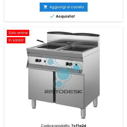
Aggiungi al carrello


Acquista!
Solo online
In saldo!
Codice prodotto:
7cffg2d