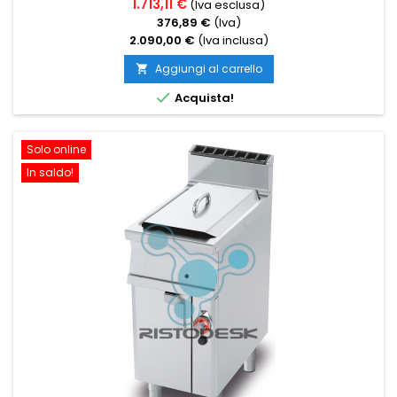
1.713,11 €
(Iva esclusa)
376,89 €
(Iva)
2.090,00 €
(Iva inclusa)
Aggiungi al carrello


Acquista!
Solo online
In saldo!