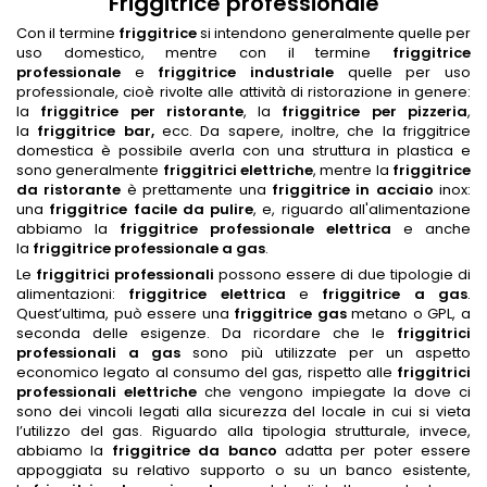
Friggitrice professionale
Con il termine
friggitrice
si intendono generalmente quelle per
uso domestico, mentre con il termine
friggitrice
professionale
e
friggitrice industriale
quelle per uso
professionale, cioè rivolte alle attività di ristorazione in genere:
la
friggitrice per ristorante
, la
friggitrice per pizzeria
,
la
friggitrice bar,
ecc. Da sapere, inoltre, che la friggitrice
domestica è possibile averla con una struttura in plastica e
sono generalmente
friggitrici elettriche
, mentre la
friggitrice
da ristorante
è prettamente una
friggitrice in acciaio
inox:
una
friggitrice facile da pulire
, e, riguardo all'alimentazione
abbiamo la
friggitrice professionale elettrica
e anche
la
friggitrice professionale a gas
.
Le
friggitrici professionali
possono essere di due tipologie di
alimentazioni:
friggitrice elettrica
e
friggitrice a gas
.
Quest’ultima, può essere una
friggitrice gas
metano o GPL, a
seconda delle esigenze. Da ricordare che le
friggitrici
professionali a gas
sono più utilizzate per un aspetto
economico legato al consumo del gas, rispetto alle
friggitrici
professionali elettriche
che vengono impiegate la dove ci
sono dei vincoli legati alla sicurezza del locale in cui si vieta
l’utilizzo del gas. Riguardo alla tipologia strutturale, invece,
abbiamo la
friggitrice da banco
adatta per poter essere
appoggiata su relativo supporto o su un banco esistente,