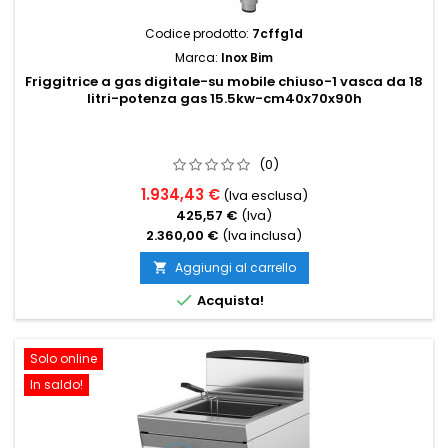
Codice prodotto:
7cffg1d
Marca:
Inox Bim
Friggitrice a gas digitale-su mobile chiuso-1 vasca da 18
litri-potenza gas 15.5kw-cm40x70x90h
(0)
1.934,43 €
(Iva esclusa)
425,57 €
(Iva)
2.360,00 €
(Iva inclusa)
Aggiungi al carrello


Acquista!
Solo online
In saldo!