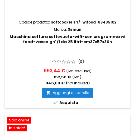
Codice prodotto:
softcooker sr1/1 wifood-69485102
Marca:
Sirman
Macchina cottura sottovuoto-wifi-con programma wi
food-vasca gn1/1 da 25 litri-cm37x57x30h
(0)
693,44 €
(Iva esclusa)
152,56 €
(Iva)
846,00 €
(Iva inclusa)
Aggiungi al carrello


Acquista!
Solo online
In saldo!