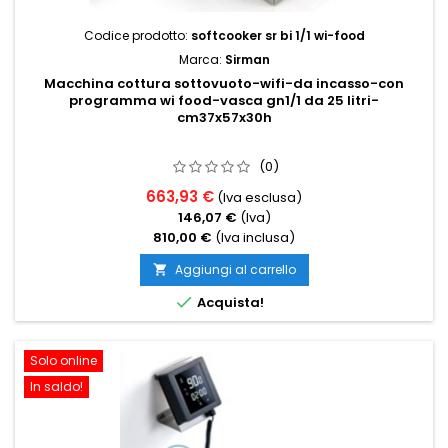
Codice prodotto:
softcooker sr bi 1/1 wi-food
Marca:
Sirman
Macchina cottura sottovuoto-wifi-da incasso-con
programma wi food-vasca gn1/1 da 25 litri-
cm37x57x30h
(0)
663,93 €
(Iva esclusa)
146,07 €
(Iva)
810,00 €
(Iva inclusa)
Aggiungi al carrello


Acquista!
Solo online
In saldo!