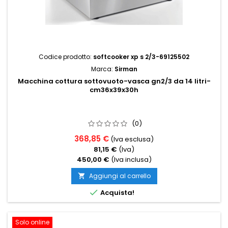
Codice prodotto:
softcooker xp s 2/3-69125502
Marca:
Sirman
Macchina cottura sottovuoto-vasca gn2/3 da 14 litri-
cm36x39x30h
(0)
368,85 €
(Iva esclusa)
81,15 €
(Iva)
450,00 €
(Iva inclusa)
Aggiungi al carrello


Acquista!
Solo online