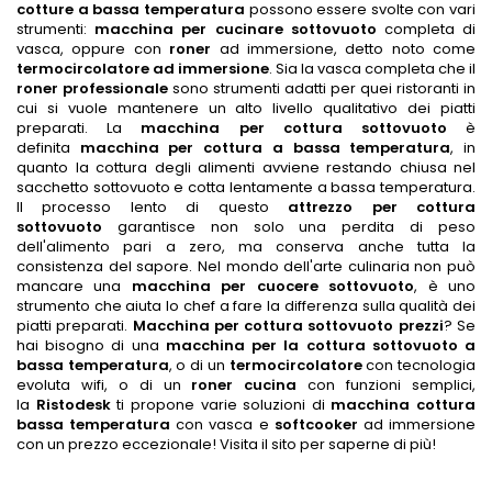
cotture a bassa temperatura
possono essere svolte con vari
strumenti:
macchina per cucinare sottovuoto
completa di
vasca, oppure con
roner
ad immersione, detto noto come
termocircolatore ad immersione
. Sia la vasca completa che il
roner professionale
sono strumenti adatti per quei ristoranti in
cui si vuole mantenere un alto livello qualitativo dei piatti
preparati. La
macchina per cottura sottovuoto
è
definita
macchina per cottura a bassa temperatura
, in
quanto la cottura degli alimenti avviene restando chiusa nel
sacchetto sottovuoto e cotta lentamente a bassa temperatura.
Il processo lento di questo
attrezzo per cottura
sottovuoto
garantisce non solo una perdita di peso
dell'alimento pari a zero, ma conserva anche tutta la
consistenza del sapore. Nel mondo dell'arte culinaria non può
mancare una
macchina per cuocere sottovuoto
, è uno
strumento che aiuta lo chef a fare la differenza sulla qualità dei
piatti preparati.
Macchina per cottura sottovuoto prezzi
? Se
hai bisogno di una
macchina per la cottura sottovuoto a
bassa temperatura
, o di un
termocircolatore
con tecnologia
evoluta wifi, o di un
roner cucina
con funzioni semplici,
la
Ristodesk
ti propone varie soluzioni di
macchina cottura
bassa temperatura
con vasca e
softcooker
ad immersione
con un prezzo eccezionale! Visita il sito per saperne di più!