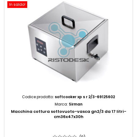
In saldo!
Codice prodotto:
softcooker xp s r 2/3-69125602
Marca:
Sirman
Macchina cottura sottovuoto-vasca gn2/3 da 17 litri-
cm36x47x30h
(0)