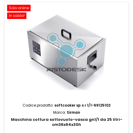
Solo online
In saldo!
Codice prodotto:
softcooker xp s r 1/1-69125102
Marca:
Sirman
Macchina cottura sottovuoto-vasca gn1/1 da 25 litri-
cm36x64x30h