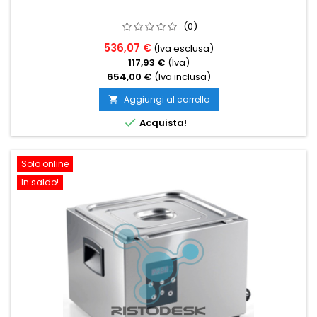
(0)
536,07 €
(Iva esclusa)
117,93 €
(Iva)
654,00 €
(Iva inclusa)
Aggiungi al carrello


Acquista!
Solo online
In saldo!