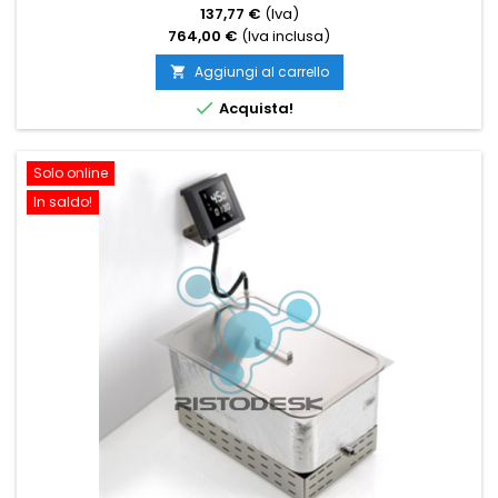
137,77 €
(Iva)
764,00 €
(Iva inclusa)
Aggiungi al carrello


Acquista!
Solo online
In saldo!