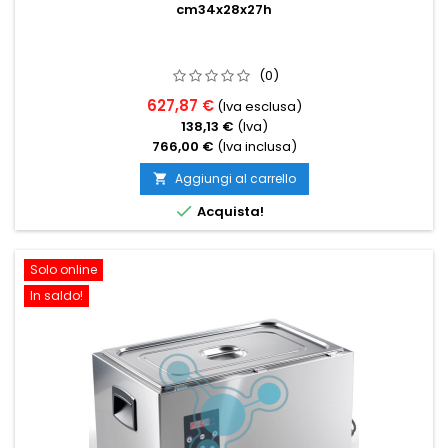
cm34x28x27h
(0)
627,87 €
(Iva esclusa)
138,13 €
(Iva)
766,00 €
(Iva inclusa)
Aggiungi al carrello


Acquista!
Solo online
In saldo!