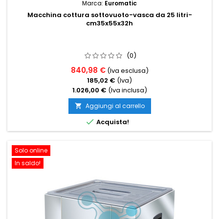
Marca:
Euromatic
Macchina cottura sottovuoto-vasca da 25 litri-
cm35x55x32h
(0)
840,98 €
(Iva esclusa)
185,02 €
(Iva)
1.026,00 €
(Iva inclusa)
Aggiungi al carrello


Acquista!
Solo online
In saldo!