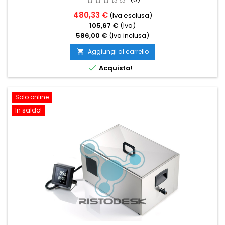
480,33 €
(Iva esclusa)
105,67 €
(Iva)
586,00 €
(Iva inclusa)
Aggiungi al carrello


Acquista!
Solo online
In saldo!