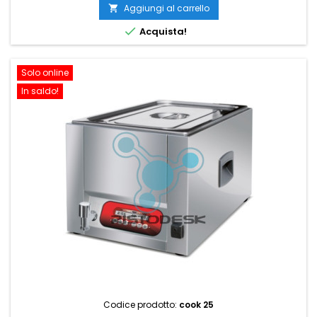
Aggiungi al carrello


Acquista!
Solo online
In saldo!
Codice prodotto:
cook 25