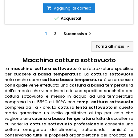
Aggiungi al carrello


Acquista!
1
2
Successivo

Torna all'inizio

Macchina cottura sottovuoto
La
macchina cottura sottovuoto
è un'attrezzatura specifica
per
cuocere a bassa temperatura
. La
cottura sottovuoto
nota anche come
cottura bassa temperatura
è un processo
con il quale vene effettuata una
cottura a bassa temperatura
dell'alimento che viene inserito in uno specifico sacchetto per
cottura sottovuoto e messo in acqua ad una temperatura
compresa tra i 55°C e i 60°C con
tempi cottura sottovuoto
compresi da 1 a 7 ore. La
cottura lenta sottovuoto
in questo
modo garantisce un livello qualitativo al top per colo che
vogliono una
cucina a bassa temperatura
fatta di eccellenze
culinarie: la
cottura sottovuoto professionale
consente una
cottura omogenea dell'alimento, trattenendo l'umidità e
conservando tutte le proprietà organolettiche del prodotto.
Le