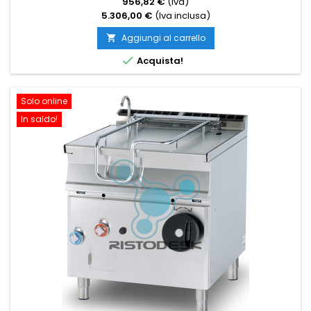
956,82 €
(Iva)
5.306,00 €
(Iva inclusa)
Aggiungi al carrello


Acquista!
Solo online
In saldo!