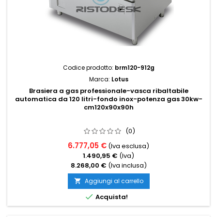
Codice prodotto:
brm120-912g
Marca:
Lotus
Brasiera a gas professionale-vasca ribaltabile
automatica da 120 litri-fondo inox-potenza gas 30kw-
cm120x90x90h
(0)
6.777,05 €
(Iva esclusa)
1.490,95 €
(Iva)
8.268,00 €
(Iva inclusa)
Aggiungi al carrello


Acquista!