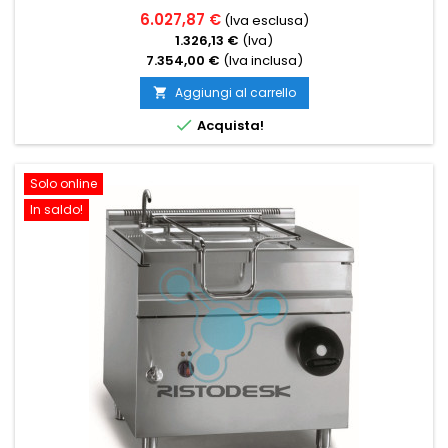
6.027,87 €
(Iva esclusa)
1.326,13 €
(Iva)
7.354,00 €
(Iva inclusa)
Aggiungi al carrello


Acquista!
Solo online
In saldo!