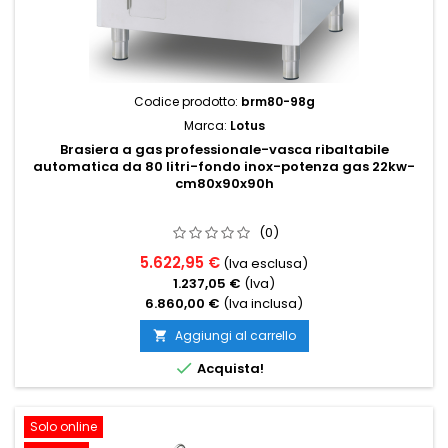
Codice prodotto:
brm80-98g
Marca:
Lotus
Brasiera a gas professionale-vasca ribaltabile
automatica da 80 litri-fondo inox-potenza gas 22kw-
cm80x90x90h
(0)
5.622,95 €
(Iva esclusa)
1.237,05 €
(Iva)
6.860,00 €
(Iva inclusa)
Aggiungi al carrello


Acquista!
Solo online