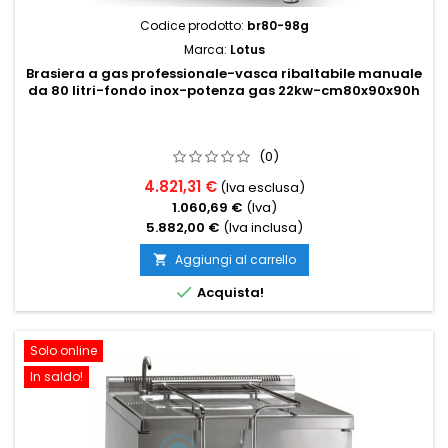
Codice prodotto:
br80-98g
Marca:
Lotus
Brasiera a gas professionale-vasca ribaltabile manuale
da 80 litri-fondo inox-potenza gas 22kw-cm80x90x90h
(0)
4.821,31 €
(Iva esclusa)
1.060,69 €
(Iva)
5.882,00 €
(Iva inclusa)
Aggiungi al carrello


Acquista!
Solo online
In saldo!