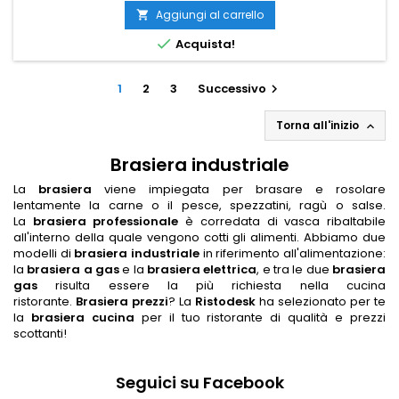
Aggiungi al carrello


Acquista!
1
2
3
Successivo

Torna all'inizio

Brasiera industriale
La
brasiera
viene impiegata per brasare e rosolare
lentamente la carne o il pesce, spezzatini, ragù o salse.
La
brasiera professionale
è corredata di vasca ribaltabile
all'interno della quale vengono cotti gli alimenti. Abbiamo due
modelli di
brasiera industriale
in riferimento all'alimentazione:
la
brasiera a gas
e la
brasiera elettrica
, e tra le due
brasiera
gas
risulta essere la più richiesta nella cucina
ristorante.
Brasiera prezzi
? La
Ristodesk
ha selezionato per te
la
brasiera cucina
per il tuo ristorante di qualità e prezzi
scottanti!
Seguici su Facebook