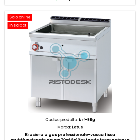
Solo online
In saldo!
Codice prodotto:
brf-98g
Marca:
Lotus
Brasiera a gas professionale-vasca fissa
multifunzionale da cm70x68x10h-fondo inox-potenza