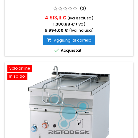
(0)
4.913,11 €
(Iva esclusa)
1.080,89 €
(Iva)
5.994,00 €
(Iva inclusa)
Aggiungi al carrello


Acquista!
Solo online
In saldo!