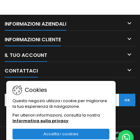

INFORMAZIONI AZIENDALI

INFORMAZIONI CLIENTE

IL TUO ACCOUNT

CONTATTACI
NEWSLETTER
Cookies
Questo negozio utilizza i cookie per migliorare
la tua esperienza di navigazione.
Per ulteriori informazioni, consulta la nostra
Informativa sulla privacy
.
© Copyright 2010-2026 Ristodesk : tutti i diritti sono riservati |
Accetta i cookies
Ristodesk di Pasquale Di Carluccio | via Francesco Spinelli, 104 |