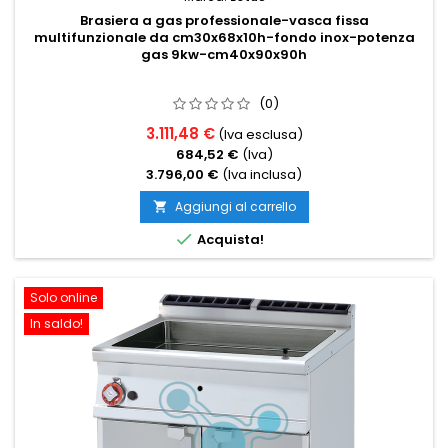
Brasiera a gas professionale-vasca fissa
multifunzionale da cm30x68x10h-fondo inox-potenza
gas 9kw-cm40x90x90h
(0)
3.111,48 €
(Iva esclusa)
684,52 €
(Iva)
3.796,00 €
(Iva inclusa)
Aggiungi al carrello


Acquista!
Solo online
In saldo!