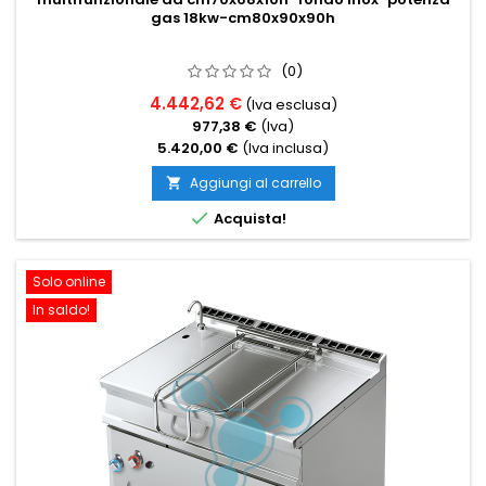
gas 18kw-cm80x90x90h
(0)
4.442,62 €
(Iva esclusa)
977,38 €
(Iva)
5.420,00 €
(Iva inclusa)
Aggiungi al carrello


Acquista!
Solo online
In saldo!