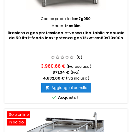
Codice prodotto:
bm7g050i
Marca:
Inox Bim
Brasiera a gas professionale-vasca ribaltabile manuale
da 50 litri-fondo inox-potenza gas 12kw-cm80x70x90h
(0)
3.960,66 €
(Iva esclusa)
871,34 €
(Iva)
4.832,00 €
(Iva inclusa)
Aggiungi al carrello


Acquista!
Solo online
In saldo!