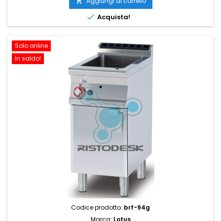
Aggiungi al carrello


Acquista!
Solo online
In saldo!
Codice prodotto:
brf-94g
Marca:
Lotus