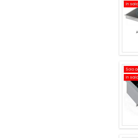
In sal
Solo o
In sal