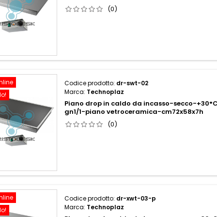
(0)
nline
Codice prodotto:
dr-swt-02
Marca:
Technoplaz
do!
Piano drop in caldo da incasso-secco-+30°
gn1/1-piano vetroceramica-cm72x58x7h
(0)
nline
Codice prodotto:
dr-xwt-03-p
Marca:
Technoplaz
do!