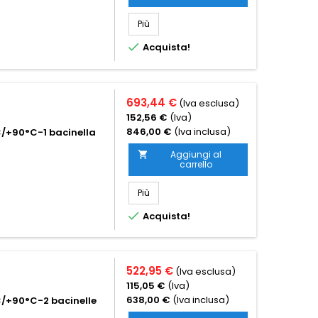
Più

Acquista!
693,44 €
(Iva esclusa)
152,56 €
(Iva)
846,00 €
(Iva inclusa)
C/+90°C-1 bacinella
Aggiungi al

carrello
Più

Acquista!
522,95 €
(Iva esclusa)
115,05 €
(Iva)
638,00 €
(Iva inclusa)
C/+90°C-2 bacinelle