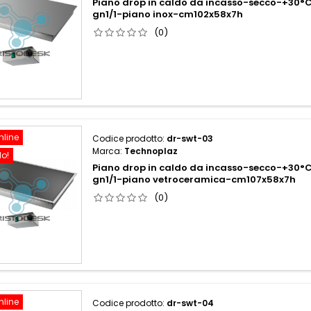
Piano drop in caldo da incasso-secco-+30°
gn1/1-piano inox-cm102x58x7h
(0)
nline
Codice prodotto:
dr-swt-03
Marca:
Technoplaz
do!
Piano drop in caldo da incasso-secco-+30°
gn1/1-piano vetroceramica-cm107x58x7h
(0)
nline
Codice prodotto:
dr-swt-04