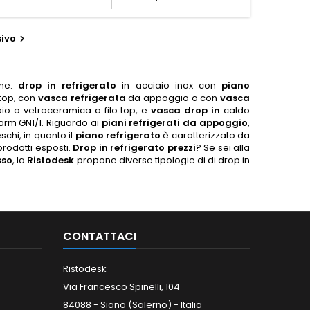
ivo

one:
drop in refrigerato
in acciaio inox con
piano
 top, con
vasca refrigerata
da appoggio o con
vasca
io o vetroceramica a filo top, e
vasca drop in
caldo
orm GN1/1. Riguardo ai
piani refrigerati da appoggio
,
schi, in quanto il
piano refrigerato
è caratterizzato da
rodotti esposti.
Drop in refrigerato prezzi
? Se sei alla
sso
, la
Ristodesk
propone diverse tipologie di di drop in
CONTATTACI
Ristodesk
Via Francesco Spinelli, 104
84088 - Siano (Salerno) - Italia