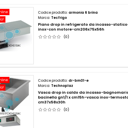
nline
Codice prodotto:
armonia 6 brina
Marca:
Tecfrigo
do!
Piano drop in refrigerato da incasso-stati
inox-con motore-cm206x75x56h
(0)
nline
Codice prodotto:
dr-bm01-e
Marca:
Technoplaz
do!
Vasca drop in caldo da incasso-bagnomari
bacinella gn1/1 x cm15h-vasca inox-termosta
cm37x58x30h
(0)