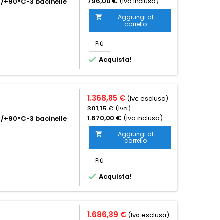
796,00 €
(Iva inclusa)
C/+90°C-3 bacinelle
Aggiungi al

carrello
Più

Acquista!
1.368,85 €
(Iva esclusa)
301,15 €
(Iva)
1.670,00 €
(Iva inclusa)
C/+90°C-3 bacinelle
Aggiungi al

carrello
Più

Acquista!
1.686,89 €
(Iva esclusa)