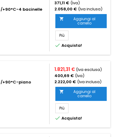
371,11 €
(Iva)
2.058,00 €
(Iva inclusa)
C/+90°C-4 bacinelle
Aggiungi al

carrello
Più

Acquista!
1.821,31 €
(Iva esclusa)
400,69 €
(Iva)
2.222,00 €
(Iva inclusa)
°C/+90°C-piano
Aggiungi al

carrello
Più

Acquista!