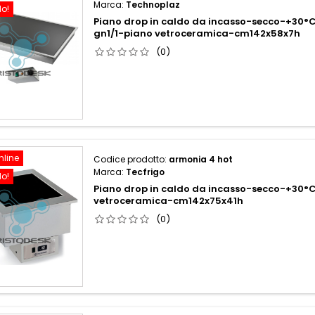
Marca:
Technoplaz
do!
Piano drop in caldo da incasso-secco-+30°
gn1/1-piano vetroceramica-cm142x58x7h
(0)
nline
Codice prodotto:
armonia 4 hot
Marca:
Tecfrigo
do!
Piano drop in caldo da incasso-secco-+30
vetroceramica-cm142x75x41h
(0)