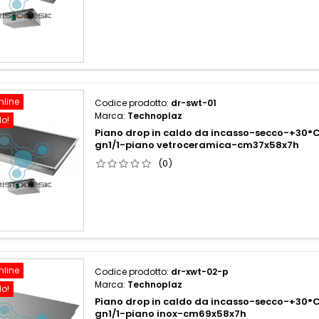
nline
Codice prodotto:
dr-swt-01
Marca:
Technoplaz
do!
Piano drop in caldo da incasso-secco-+30°
gn1/1-piano vetroceramica-cm37x58x7h
(0)
nline
Codice prodotto:
dr-xwt-02-p
Marca:
Technoplaz
do!
Piano drop in caldo da incasso-secco-+30°
gn1/1-piano inox-cm69x58x7h