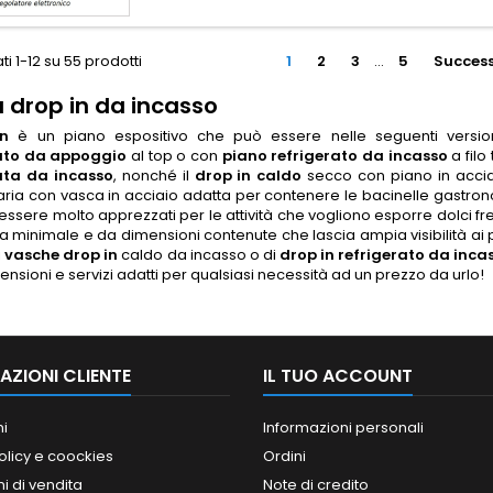
ti 1-12 su 55 prodotti
1
2
3
…
5
Success
 drop in da incasso
in
è un piano espositivo che può essere nelle seguenti versi
rato da appoggio
al top o con
piano refrigerato da incasso
a filo
ata da incasso
, nonché il
drop in caldo
secco con piano in accia
ia con vasca in acciaio adatta per contenere le bacinelle gastron
 essere molto apprezzati per le attività che vogliono esporre dolci fre
 minimale e da dimensioni contenute che lascia ampia visibilità ai p
i
vasche drop in
caldo da incasso o di
drop in refrigerato da inca
ensioni e servizi adatti per qualsiasi necessità ad un prezzo da urlo!
AZIONI CLIENTE
IL TUO ACCOUNT
ni
Informazioni personali
olicy e coockies
Ordini
i di vendita
Note di credito