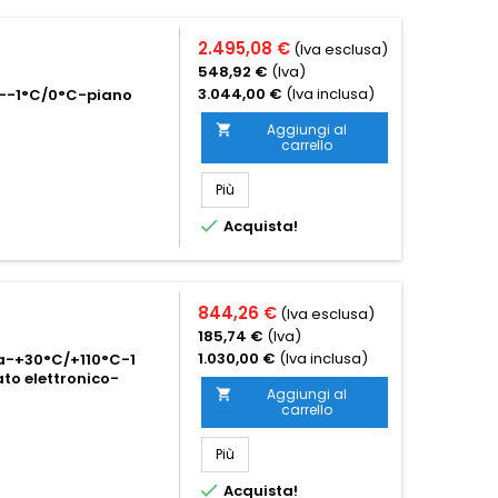
2.495,08 €
(Iva esclusa)
548,92 €
(Iva)
3.044,00 €
(Iva inclusa)
co--1°C/0°C-piano
Aggiungi al

carrello
Più

Acquista!
844,26 €
(Iva esclusa)
185,74 €
(Iva)
1.030,00 €
(Iva inclusa)
a-+30°C/+110°C-1
to elettronico-
Aggiungi al

carrello
Più

Acquista!