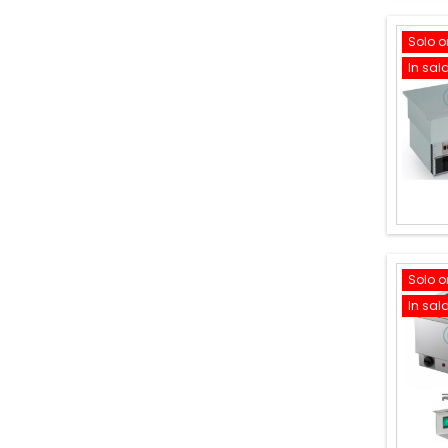
Solo o
In sal
Solo o
In sal