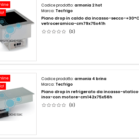
nline
Codice prodotto:
armonia 2 hot
Marca:
Tecfrigo
do!
Piano drop in caldo da incasso-secco-+30
vetroceramica-cm79x75x41h
(0)
nline
Codice prodotto:
armonia 4 brina
Marca:
Tecfrigo
do!
Piano drop in refrigerato da incasso-stati
inox-con motore-cm142x75x56h
(0)