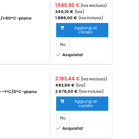
1.545,90 €
(Iva esclusa)
340,10 €
(Iva)
1.886,00 €
(Iva inclusa)
°C/+90°C-piano
Aggiungi al

carrello
Più

Acquista!
2.193,44 €
(Iva esclusa)
482,56 €
(Iva)
2.676,00 €
(Iva inclusa)
co--1°C/0°C-piano
Aggiungi al

carrello
Più

Acquista!