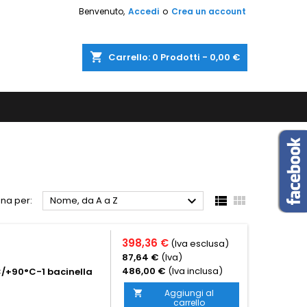
Benvenuto,
Accedi
o
Crea un account
shopping_cart
Carrello:
0
Prodotti - 0,00 €



na per:
Nome, da A a Z
398,36 €
(Iva esclusa)
87,64 €
(Iva)
486,00 €
(Iva inclusa)
C/+90°C-1 bacinella
Aggiungi al

carrello