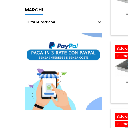
MARCHI
Solo o
In sal
Solo o
In sal