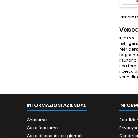
Visualizza
Vasca
Il
drop 
refrige
refriger
bagnomar
risultano
una forma
ricerca d
varie dim
INFORMAZIONI AZIENDALI
INFORM
Chi siamo
Spedizio
Cosa facciamo
Privacy p
Cosa dicono di noi i giornali!
Condizion