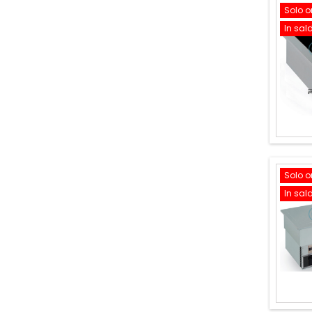
Solo o
In sal
Solo o
In sal