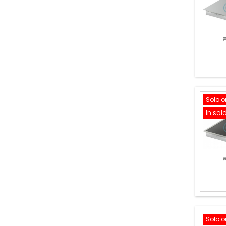
Solo o
In sal
Solo o