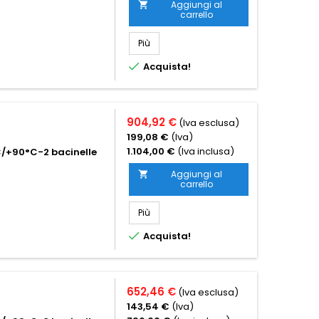
Aggiungi al

carrello
Più

Acquista!
904,92 €
(Iva esclusa)
199,08 €
(Iva)
1.104,00 €
(Iva inclusa)
C/+90°C-2 bacinelle
Aggiungi al

carrello
Più

Acquista!
652,46 €
(Iva esclusa)
143,54 €
(Iva)