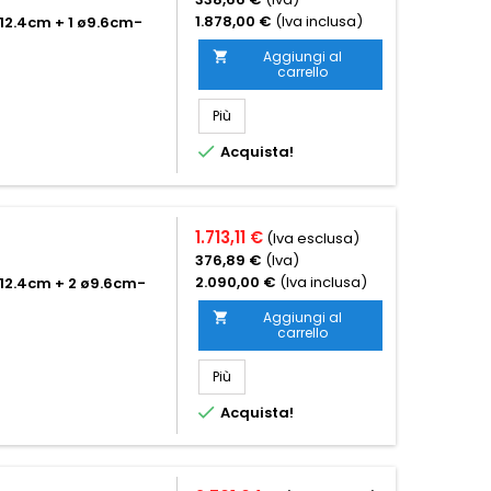
1.878,00 €
(Iva inclusa)
ø12.4cm + 1 ø9.6cm-
Aggiungi al

carrello
Più

Acquista!
1.713,11 €
(Iva esclusa)
376,89 €
(Iva)
2.090,00 €
(Iva inclusa)
 ø12.4cm + 2 ø9.6cm-
Aggiungi al

carrello
Più

Acquista!