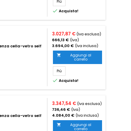
Più

Acquista!
3.027,87 €
(Iva esclusa)
666,13 €
(Iva)
3.694,00 €
(Iva inclusa)
nza cella-vetro self
Aggiungi al

carrello
Più

Acquista!
3.347,54 €
(Iva esclusa)
736,46 €
(Iva)
4.084,00 €
(Iva inclusa)
nza cella-vetro self
Aggiungi al

carrello