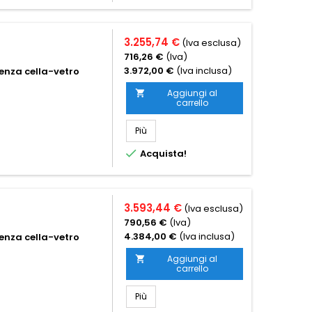
3.255,74 €
(Iva esclusa)
716,26 €
(Iva)
3.972,00 €
(Iva inclusa)
enza cella-vetro
Aggiungi al

carrello
Più

Acquista!
3.593,44 €
(Iva esclusa)
790,56 €
(Iva)
4.384,00 €
(Iva inclusa)
enza cella-vetro
Aggiungi al

carrello
Più