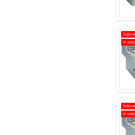
Solo o
In sal
Solo o
In sal