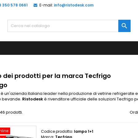
9 350 578 0661
E-mail:
info@ristodesk.com

o dei prodotti per la marca Tecfrigo
igo
è un'azienda italiana leader nella produzione di vetrine refrigerate 
 e bevande.
Ristodesk
è rivenditore ufficiale delle soluzioni Tecfrigo pe
46 prodotti.
Ordi
nline
Codice prodotto:
lampo 1+1
Marca:
Tecfrigo