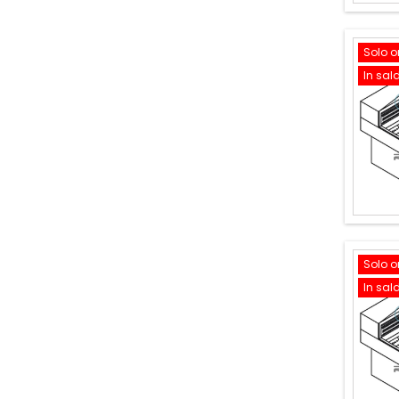
Solo o
In sal
Solo o
In sal