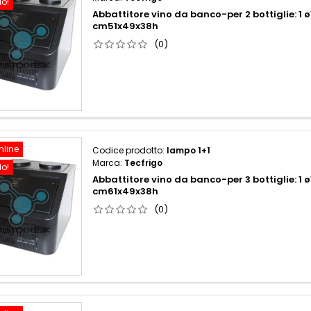
do!
Abbattitore vino da banco-per 2 bottiglie: 1 
cm51x49x38h
(0)
nline
Codice prodotto:
lampo 1+1
Marca:
Tecfrigo
do!
Abbattitore vino da banco-per 3 bottiglie: 1
cm61x49x38h
(0)