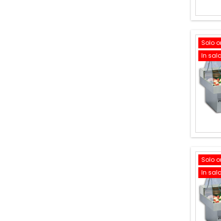
Solo o
In sal
Solo o
In sal