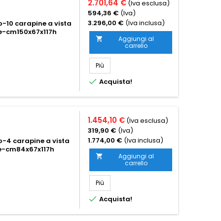
2.701,64 €
(Iva esclusa)
594,36 €
(Iva)
3.296,00 €
(Iva inclusa)
o-10 carapine a vista
ore-cm150x67x117h
Aggiungi al

carrello
Più

Acquista!
1.454,10 €
(Iva esclusa)
319,90 €
(Iva)
1.774,00 €
(Iva inclusa)
o-4 carapine a vista
ore-cm84x67x117h
Aggiungi al

carrello
Più

Acquista!