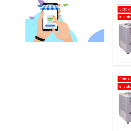
Solo o
In sal
Solo o
In sal