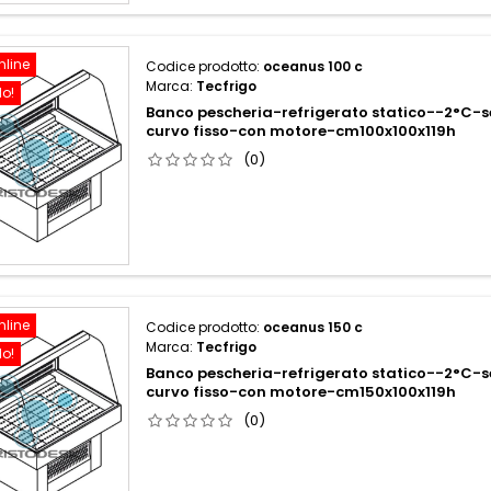
nline
Codice prodotto:
oceanus 100 c
Marca:
Tecfrigo
do!
Banco pescheria-refrigerato statico--2°C-s
curvo fisso-con motore-cm100x100x119h
(0)
nline
Codice prodotto:
oceanus 150 c
Marca:
Tecfrigo
do!
Banco pescheria-refrigerato statico--2°C-s
curvo fisso-con motore-cm150x100x119h
(0)