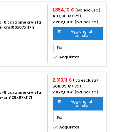
1.854,10 €
(Iva esclusa)
407,90 €
(Iva)
2.262,00 €
(Iva inclusa)
o-6 carapine a vista
ore-cm106x67x117h
Aggiungi al

carrello
Più

Acquista!
2.313,11 €
(Iva esclusa)
508,89 €
(Iva)
2.822,00 €
(Iva inclusa)
o-8 carapine a vista
ore-cm128x67x117h
Aggiungi al

carrello
Più

Acquista!