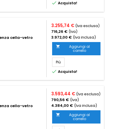

Acquista!
3.255,74 €
(Iva esclusa)
716,26 €
(Iva)
3.972,00 €
(Iva inclusa)
enza cella-vetro
Aggiungi al

carrello
Più

Acquista!
3.593,44 €
(Iva esclusa)
790,56 €
(Iva)
4.384,00 €
(Iva inclusa)
enza cella-vetro
Aggiungi al

carrello