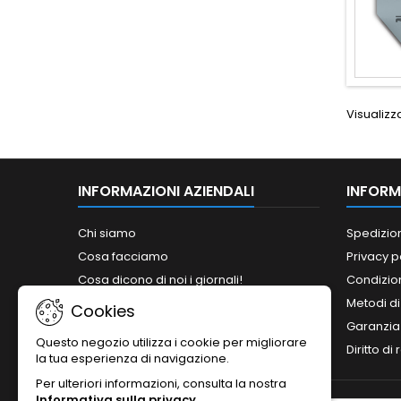
Visualizza
INFORMAZIONI AZIENDALI
INFORM
Chi siamo
Spedizio
Cosa facciamo
Privacy p
Cosa dicono di noi i giornali!
Condizion
Siamo abilitati ai bandi del MePA!
Metodi d
Cookies
Orari
Garanzia
Questo negozio utilizza i cookie per migliorare
Contattaci
Diritto di
la tua esperienza di navigazione.
Per ulteriori informazioni, consulta la nostra
Informativa sulla privacy
.