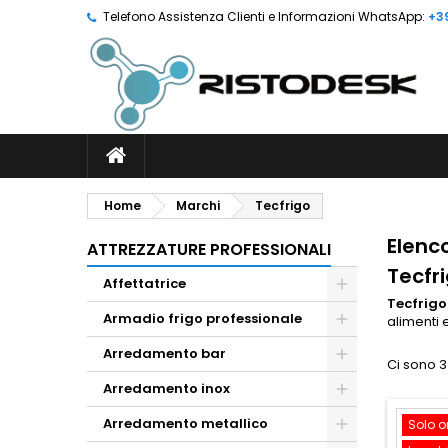
Telefono Assistenza Clienti e Informazioni WhatsApp:
+3
Home
Marchi
Tecfrigo
Elenc
ATTREZZATURE PROFESSIONALI
Tecfr
Affettatrice
Tecfrigo
Armadio frigo professionale
alimenti
Arredamento bar
Ci sono 3
Arredamento inox
Arredamento metallico
Solo o