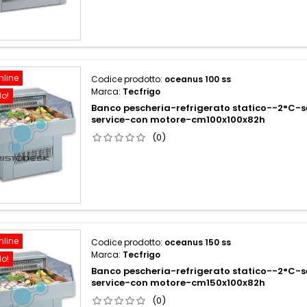
nline
Codice prodotto:
oceanus 100 ss
Marca:
Tecfrigo
do!
Banco pescheria-refrigerato statico--2°C-se
service-con motore-cm100x100x82h
(0)
nline
Codice prodotto:
oceanus 150 ss
Marca:
Tecfrigo
do!
Banco pescheria-refrigerato statico--2°C-se
service-con motore-cm150x100x82h
(0)