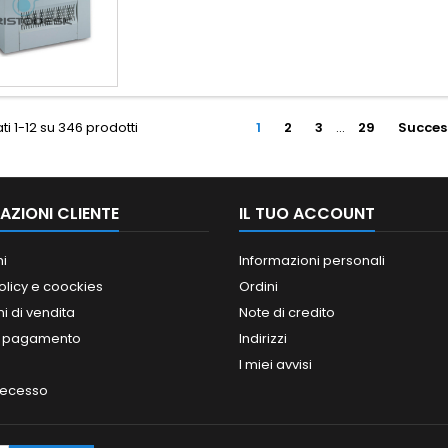
ti 1-12 su 346 prodotti
1
2
3
…
29
Succes
AZIONI CLIENTE
IL TUO ACCOUNT
ni
Informazioni personali
olicy e coockies
Ordini
i di vendita
Note di credito
i pagamento
Indirizzi
I miei avvisi
 recesso