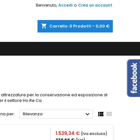
Benvenuto,
Accedi
o
Crea un account
shopping_cart
Carrello:
0
Prodotti - 0,00 €
e attrezzature per la conservazione ed esposizione di
r il settore Ho.Re.Ca.​



na per:
Rilevanza
1.539,34 €
(Iva esclusa)
338,66 €
(Iva)