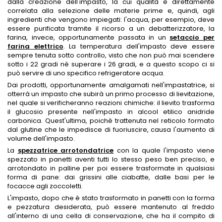
dalla creazione dell'impasto, la cui qualità è direttamente
correlata alla selezione delle materie prime e, quindi, agli
ingredienti che vengono impiegati: l'acqua, per esempio, deve
essere purificata tramite il ricorso a un debatterizzatore, la
farina, invece, opportunamente passata in un
setaccio per
farina elettrico
. La temperatura dell'impasto deve essere
sempre tenuta sotto controllo, visto che non può mai scendere
sotto i 22 gradi né superare i 26 gradi, e a questo scopo ci si
può servire di uno specifico refrigeratore acqua.
Dai prodotti, opportunamente amalgamati nell'impastatrice, si
otterrà un impasto che subirà un primo processo di lievitazione,
nel quale si verificheranno reazioni chimiche: il lievito trasforma
il glucosio presente nell'impasto in alcool etilico anidride
carbonica. Quest'ultima, poichè trattenuta nel reticolo formato
dal glutine che le impedisce di fuoriuscire, causa l'aumento di
volume dell'impasto.
L
a
spezzatrice arrotondatrice
con la quale l'impasto viene
spezzato in panetti aventi tutti lo stesso peso ben preciso, e
arrotondato in palline per poi essere trasformate in qualsiasi
forma di pane: dai grissini alle ciabatte, dalle basi per le
focacce agli zoccoletti.
L'impasto, dopo che è stato trasformato in panetti con la forma
e pezzatura desiderata, può essere mantenuto al freddo
all'interno di una cella di conservazione, che ha il compito di