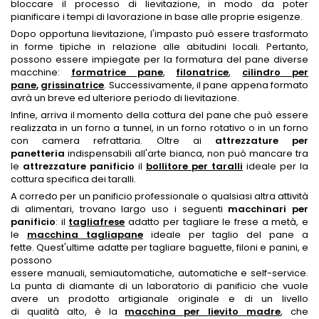
bloccare il processo di lievitazione, in modo da poter
pianificare i tempi di lavorazione in base alle proprie esigenze.
Dopo opportuna lievitazione, l'impasto può essere trasformato
in forme tipiche in relazione alle abitudini locali. Pertanto,
possono essere impiegate per la formatura del pane diverse
macchine:
formatrice pane
,
filonatrice
,
cilindro per
pane
,
grissinatrice
. Successivamente, il pane appena formato
avrà un breve ed ulteriore periodo di lievitazione.
Infine, arriva il momento della cottura del pane che può essere
realizzata in un forno a tunnel, in un forno rotativo o in un forno
con camera refrattaria. Oltre ai
attrezzature per
panetteria
indispensabili all'arte bianca, non può mancare tra
le
attrezzature panificio
il
bollitore per taralli
ideale per la
cottura specifica dei taralli.
A corredo per un panificio professionale o qualsiasi altra attività
di alimentari, trovano largo uso i seguenti
macchinari per
panificio
: il
tagliafrese
adatto per tagliare le frese a metà, e
le
macchina tagliapane
ideale per
taglio del pane a
fette
. Quest'ultime adatte per tagliare baguette, filoni e panini, e
possono
essere manuali, semiautomatiche, automatiche e self-service.
La punta di diamante di un laboratorio di panificio che vuole
avere un prodotto artigianale originale e di un livello
di qualità alto, è la
macchina per lievito madre
, che