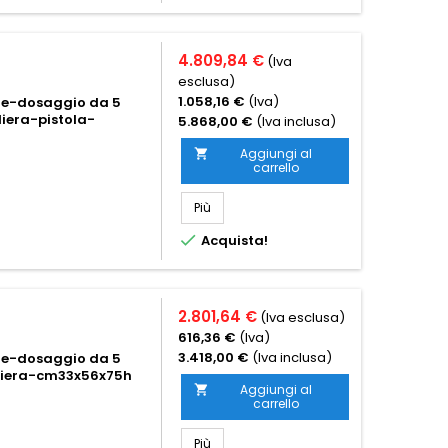
4.809,84 €
(Iva
esclusa)
1.058,16 €
(Iva)
ate-dosaggio da 5
iera-pistola-
5.868,00 €
(Iva inclusa)
Aggiungi al

carrello
Più

Acquista!
2.801,64 €
(Iva esclusa)
616,36 €
(Iva)
3.418,00 €
(Iva inclusa)
ate-dosaggio da 5
liera-cm33x56x75h
Aggiungi al

carrello
Più