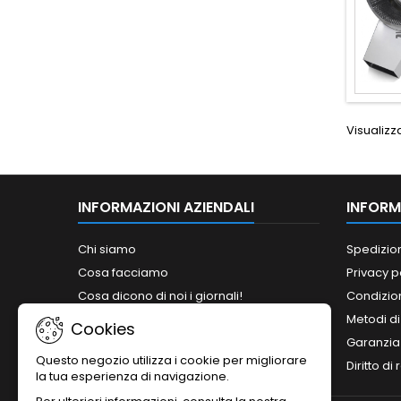
Visualizza
INFORMAZIONI AZIENDALI
INFORM
Chi siamo
Spedizio
Cosa facciamo
Privacy p
Cosa dicono di noi i giornali!
Condizion
Siamo abilitati ai bandi del MePA!
Metodi d
Cookies
Orari
Garanzia
Questo negozio utilizza i cookie per migliorare
Contattaci
Diritto di
la tua esperienza di navigazione.