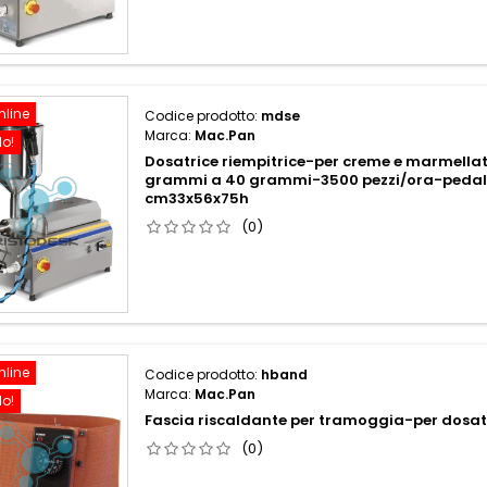
nline
Codice prodotto:
mdse
Marca:
Mac.Pan
do!
Dosatrice riempitrice-per creme e marmell
grammi a 40 grammi-3500 pezzi/ora-pedali
cm33x56x75h
(0)
nline
Codice prodotto:
hband
Marca:
Mac.Pan
do!
Fascia riscaldante per tramoggia-per dosatr
(0)