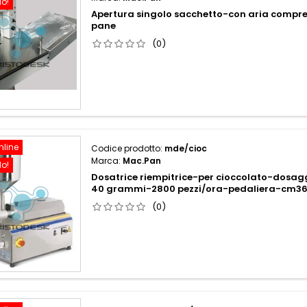
do!
Apertura singolo sacchetto-con aria compre
pane
(0)
nline
Codice prodotto:
mde/cioc
Marca:
Mac.Pan
do!
Dosatrice riempitrice-per cioccolato-dosa
40 grammi-2800 pezzi/ora-pedaliera-cm36
(0)