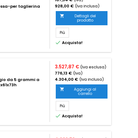
928,00 €
(Iva inclusa)
ssa-per taglierina
Dettagli del

prodotto
Più

Acquista!
3.527,87 €
(Iva esclusa)
776,13 €
(Iva)
4.304,00 €
(Iva inclusa)
ggio da 5 grammi a
x61x73h
Aggiungi al

carrello
Più

Acquista!