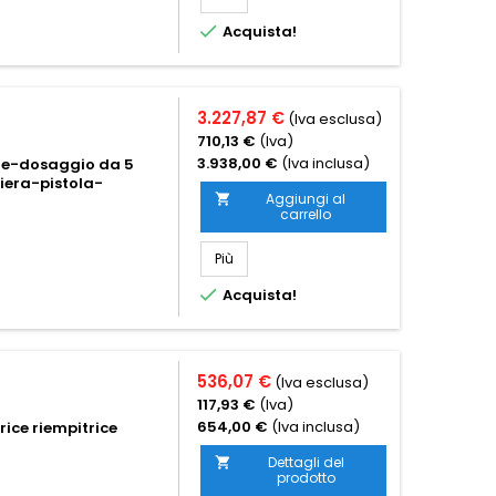

Acquista!
3.227,87 €
(Iva esclusa)
710,13 €
(Iva)
3.938,00 €
(Iva inclusa)
ate-dosaggio da 5
era-pistola-
Aggiungi al

carrello
Più

Acquista!
536,07 €
(Iva esclusa)
117,93 €
(Iva)
654,00 €
(Iva inclusa)
ice riempitrice
Dettagli del

prodotto