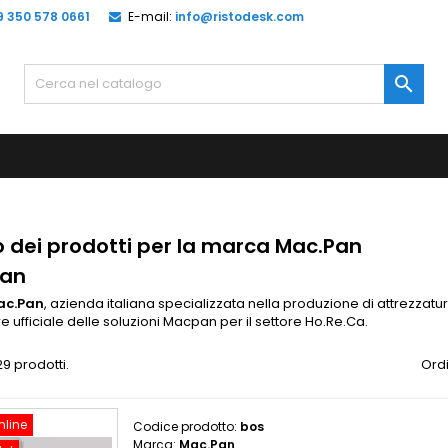
9 350 578 0661
E-mail:
info@ristodesk.com

o dei prodotti per la marca Mac.Pan
Pan
ac.Pan
, azienda italiana specializzata nella produzione di attrezzatu
re ufficiale delle soluzioni Macpan per il settore Ho.Re.Ca.​
29 prodotti.
Ordi
nline
Codice prodotto:
bos
Marca:
Mac.Pan