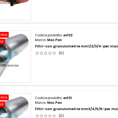
nline
Codice prodotto:
exf02
Marca:
Mac.Pan
do!
Filtri-con granulometrie mm1/2/3/4-per ma
(0)
nline
Codice prodotto:
exf01
Marca:
Mac.Pan
do!
Filtri-con granulometrie mm3/4/5/6-per m
(0)