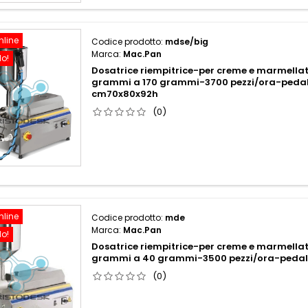
nline
Codice prodotto:
mdse/big
Marca:
Mac.Pan
do!
Dosatrice riempitrice-per creme e marmell
grammi a 170 grammi-3700 pezzi/ora-pedal
cm70x80x92h
(0)
nline
Codice prodotto:
mde
Marca:
Mac.Pan
do!
Dosatrice riempitrice-per creme e marmell
grammi a 40 grammi-3500 pezzi/ora-peda
(0)