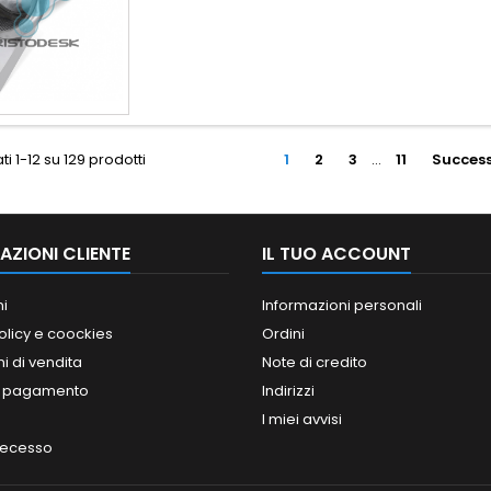
ti 1-12 su 129 prodotti
1
2
3
…
11
Success
AZIONI CLIENTE
IL TUO ACCOUNT
ni
Informazioni personali
olicy e coockies
Ordini
i di vendita
Note di credito
i pagamento
Indirizzi
I miei avvisi
 recesso