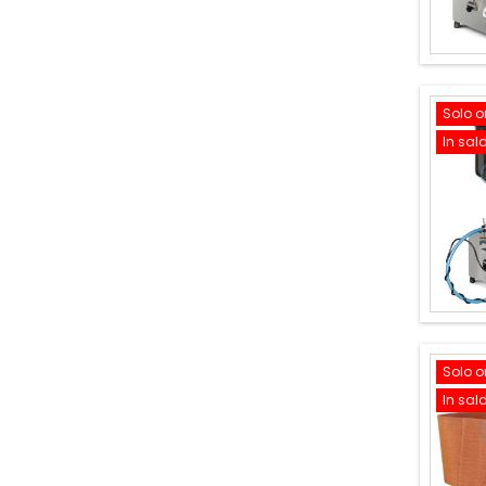
Solo o
In sal
Solo o
In sal