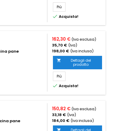
Più

Acquista!
162,30 €
(Iva esclusa)
35,70 €
(Iva)
198,00 €
(Iva inclusa)
cina pane
Dettagli del

prodotto
Più

Acquista!
150,82 €
(Iva esclusa)
33,18 €
(Iva)
184,00 €
(Iva inclusa)
acina pane
Dettagli del
