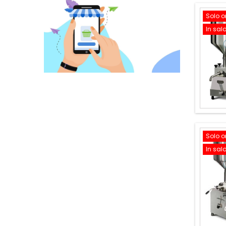
Solo o
In sal
Solo o
In sal