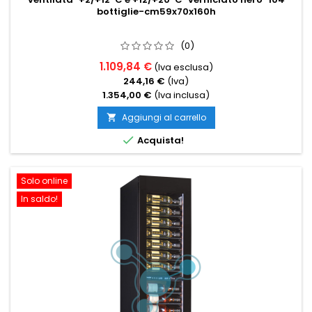
bottiglie-cm59x70x160h
(0)
1.109,84 €
(Iva esclusa)
244,16 €
(Iva)
1.354,00 €
(Iva inclusa)
Aggiungi al carrello


Acquista!
Solo online
In saldo!