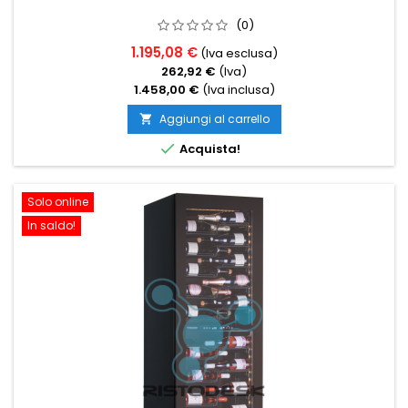
(0)
1.195,08 €
(Iva esclusa)
262,92 €
(Iva)
1.458,00 €
(Iva inclusa)
Aggiungi al carrello


Acquista!
Solo online
In saldo!