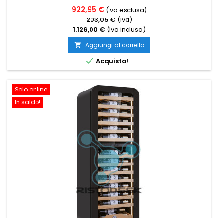
922,95 €
(Iva esclusa)
203,05 €
(Iva)
1.126,00 €
(Iva inclusa)
Aggiungi al carrello


Acquista!
Solo online
In saldo!