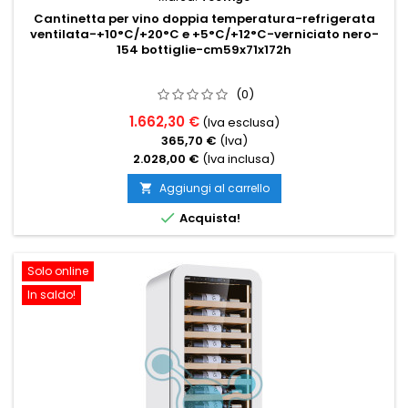
Cantinetta per vino doppia temperatura-refrigerata
ventilata-+10°C/+20°C e +5°C/+12°C-verniciato nero-
154 bottiglie-cm59x71x172h
(0)
1.662,30 €
(Iva esclusa)
365,70 €
(Iva)
2.028,00 €
(Iva inclusa)
Aggiungi al carrello


Acquista!
Solo online
In saldo!