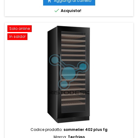
Aggiungi al carrello


Acquista!
Solo online
In saldo!
Codice prodotto:
sommelier 402 plus fg
Marca:
Tecfrigo