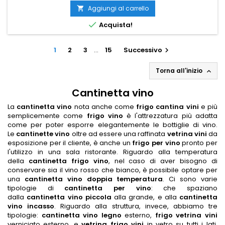
Aggiungi al carrello


Acquista!
1
2
3
…
15
Successivo

Torna all'inizio

Cantinetta vino
La
cantinetta vino
nota anche come
frigo cantina vini
e più
semplicemente come
frigo vino
è l'attrezzatura più adatta
come per poter esporre elegantemente le bottiglie di vino.
Le
cantinette vino
oltre ad essere una raffinata
vetrina vini
da
esposizione per il cliente, è anche un
frigo per vino
pronto per
l'utilizzo in una sala ristorante. Riguardo alla temperatura
della
cantinetta frigo vino
, nel caso di aver bisogno di
conservare sia il vino rosso che bianco, è possibile optare per
una
cantinetta vino doppia temperatura
. Ci sono varie
tipologie di
cantinetta per vino
: che spaziano
dalla
cantinetta vino piccola
alla grande, e alla
cantinetta
vino incasso
. Riguardo alla struttura, invece, abbiamo tre
tipologie:
cantinetta vino legno
esterno,
frigo vetrina vini
verniciato esterno, e
vetrina frigo vini
in vetro su tutti i lati