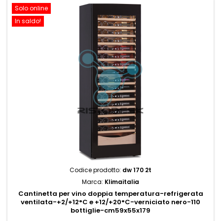
Solo online
In saldo!
Codice prodotto:
dw 170 2t
Marca:
Klimaitalia
Cantinetta per vino doppia temperatura-refrigerata
ventilata-+2/+12°C e +12/+20°C-verniciato nero-110
bottiglie-cm59x55x179