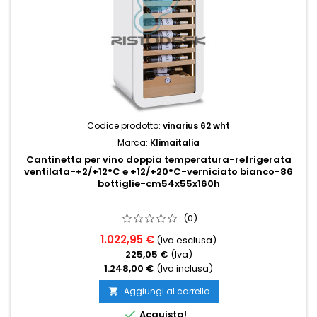
Codice prodotto:
vinarius 62 wht
Marca:
Klimaitalia
Cantinetta per vino doppia temperatura-refrigerata
ventilata-+2/+12°C e +12/+20°C-verniciato bianco-86
bottiglie-cm54x55x160h
(0)
1.022,95 €
(Iva esclusa)
225,05 €
(Iva)
1.248,00 €
(Iva inclusa)
Aggiungi al carrello


Acquista!