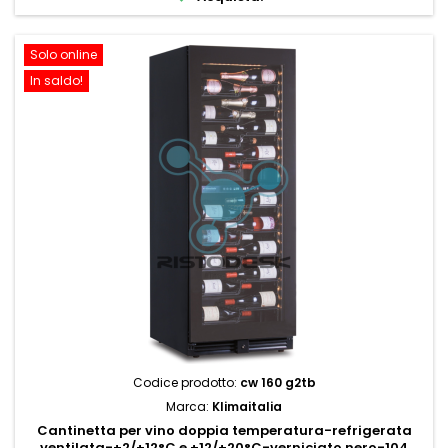
Solo online
In saldo!
Codice prodotto:
cw 160 g2tb
Marca:
Klimaitalia
Cantinetta per vino doppia temperatura-refrigerata
ventilata-+2/+12°C e +12/+20°C-verniciato nero-104