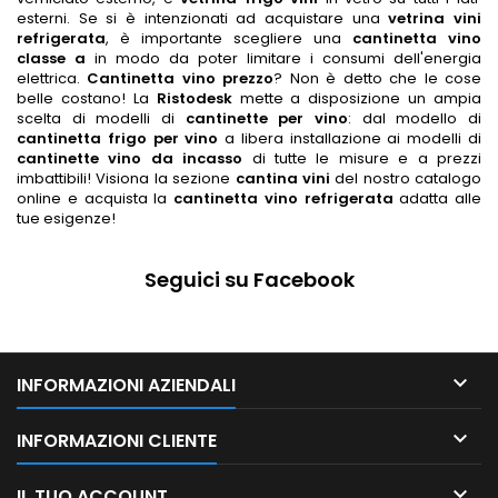
esterni.
Se si è intenzionati ad acquistare una
vetrina vini
refrigerata
, è importante scegliere una
cantinetta vino
classe a
in modo da poter limitare i consumi dell'energia
elettrica.
Cantinetta vino prezzo
? Non è detto che le cose
belle costano! La
Ristodesk
mette a disposizione un ampia
scelta di modelli di
cantinette per vino
: dal modello di
cantinetta frigo per vino
a libera installazione ai modelli di
cantinette vino da incasso
di tutte le misure e a prezzi
imbattibili! Visiona la sezione
cantina vini
del nostro catalogo
online e acquista la
cantinetta vino refrigerata
adatta alle
tue esigenze!
Seguici su Facebook

INFORMAZIONI AZIENDALI

INFORMAZIONI CLIENTE

IL TUO ACCOUNT