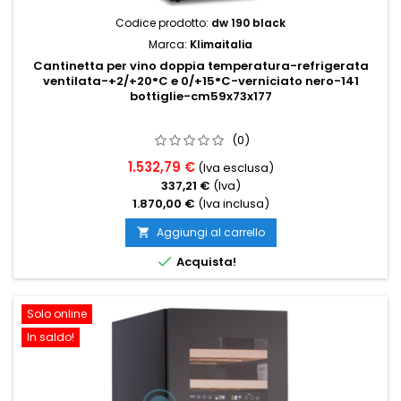
Codice prodotto:
dw 190 black
Marca:
Klimaitalia
Cantinetta per vino doppia temperatura-refrigerata
ventilata-+2/+20°C e 0/+15°C-verniciato nero-141
bottiglie-cm59x73x177
(0)
1.532,79 €
(Iva esclusa)
337,21 €
(Iva)
1.870,00 €
(Iva inclusa)
Aggiungi al carrello


Acquista!
Solo online
In saldo!