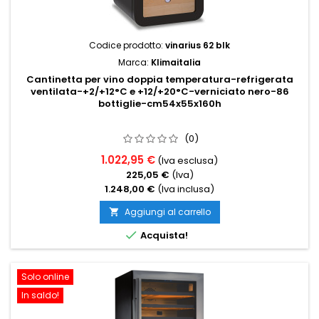
Codice prodotto:
vinarius 62 blk
Marca:
Klimaitalia
Cantinetta per vino doppia temperatura-refrigerata
ventilata-+2/+12°C e +12/+20°C-verniciato nero-86
bottiglie-cm54x55x160h
(0)
1.022,95 €
(Iva esclusa)
225,05 €
(Iva)
1.248,00 €
(Iva inclusa)
Aggiungi al carrello


Acquista!
Solo online
In saldo!