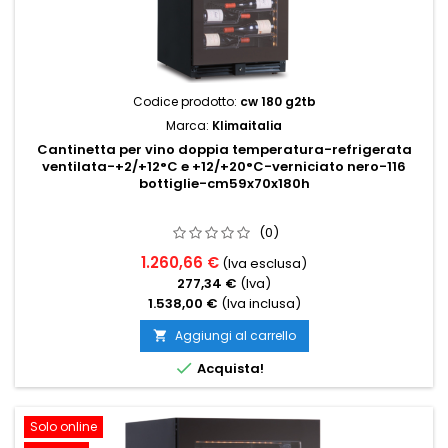
Codice prodotto:
cw 180 g2tb
Marca:
Klimaitalia
Cantinetta per vino doppia temperatura-refrigerata
ventilata-+2/+12°C e +12/+20°C-verniciato nero-116
bottiglie-cm59x70x180h
(0)
1.260,66 €
(Iva esclusa)
277,34 €
(Iva)
1.538,00 €
(Iva inclusa)
Aggiungi al carrello


Acquista!
Solo online