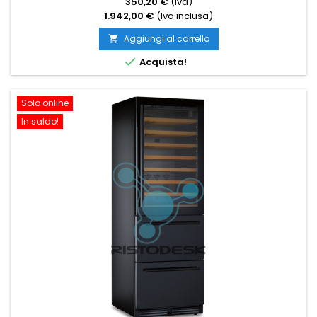
350,20 €
(Iva)
1.942,00 €
(Iva inclusa)
Aggiungi al carrello


Acquista!
Solo online
In saldo!