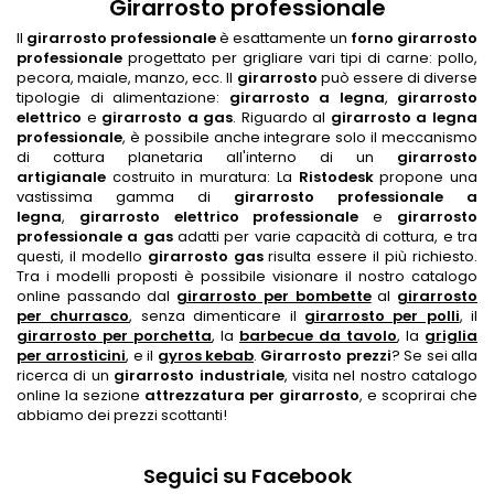
Girarrosto professionale
Il
girarrosto professionale
è esattamente un
forno girarrosto
professionale
progettato per grigliare vari tipi di carne: pollo,
pecora, maiale, manzo, ecc. Il
girarrosto
può essere di diverse
tipologie di alimentazione:
girarrosto a legna
,
girarrosto
elettrico
e
girarrosto a gas
. Riguardo al
girarrosto a legna
professionale
, è possibile anche integrare solo il meccanismo
di cottura planetaria all'interno di un
girarrosto
artigianale
costruito in muratura: La
Ristodesk
propone una
vastissima gamma di
girarrosto professionale a
legna
,
girarrosto elettrico professionale
e
girarrosto
professionale a gas
adatti per varie capacità di cottura, e tra
questi, il modello
girarrosto gas
risulta essere il più richiesto.
Tra i modelli proposti è possibile visionare il nostro catalogo
online passando dal
girarrosto per bombette
al
girarrosto
per churrasco
, senza dimenticare il
girarrosto per polli
, il
girarrosto per porchetta
,
la
barbecue da tavolo
, la
griglia
per arrosticini
, e il
gyros kebab
.
Girarrosto prezzi
? Se sei alla
ricerca di un
girarrosto industriale
, visita nel nostro catalogo
online la sezione
attrezzatura per girarrosto
, e scoprirai che
abbiamo dei prezzi scottanti!
Seguici su Facebook