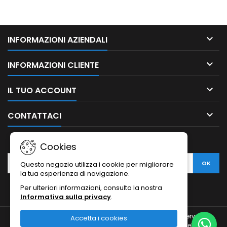

INFORMAZIONI AZIENDALI

INFORMAZIONI CLIENTE

IL TUO ACCOUNT

CONTATTACI
NEWSLETTER
Cookies
Questo negozio utilizza i cookie per migliorare
la tua esperienza di navigazione.
Per ulteriori informazioni, consulta la nostra
Informativa sulla privacy
.
© Copyright 2010-2026 Ristodesk : tutti i diritti sono riservati |
Accetta i cookies
Ristodesk di Pasquale Di Carluccio | via Francesco Spinelli, 104 |