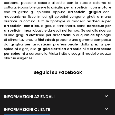
carbone, possono essere allestite con lo stesso sistema di
cottura, è possibile avere la
griglia per arrosticini con motore
che fa girare gli spiedini, oppure
arrosticini griglia
con
meccanismo fisso in cui gli spiedini vengono girati a mano
durante la cottura. Tutti le tipologie di modelli:
barbecue per
arrosticini elettrico
, a gas, a carbonella, sono
barbecue per
arrosticini inox
robusti e durevoli nel tempo. Se sei alla ricerca
di una
griglia elettrica per arrosticini
o di qualsiasi tipologia
di alimentazione, la
Ristodesk
propone una gamma composta
da
griglia per arrosticini professionale
: dalla
griglia per
spiedini
a gas, alla
griglia elettrica arrosticini
e al
barbecue
per spiedini
a carbonella. Visita il sito e scegli il modello adatto
alle tue esigenze!
Seguici su Facebook

INFORMAZIONI AZIENDALI

INFORMAZIONI CLIENTE