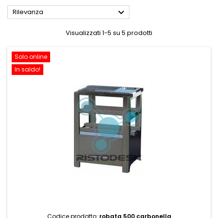

Rilevanza
Visualizzati 1-5 su 5 prodotti
Solo online
In saldo!
Codice prodotto:
robata 500 carbonella