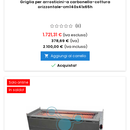
Griglia per arrosticini-a carbonella-cottura
orizzontale-cm140x41x65h
(0)
1.721,31 €
(Iva esclusa)
378,69 €
(Iva)
2.100,00 €
(Iva inclusa)
Aggiungi al carrello


Acquista!
Solo online
In saldo!