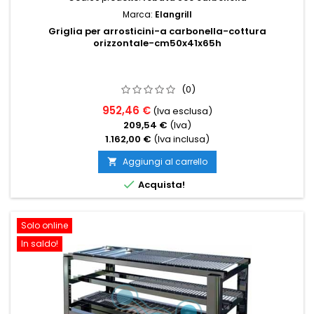
Marca:
Elangrill
Griglia per arrosticini-a carbonella-cottura
orizzontale-cm50x41x65h
(0)
952,46 €
(Iva esclusa)
209,54 €
(Iva)
1.162,00 €
(Iva inclusa)
Aggiungi al carrello


Acquista!
Solo online
In saldo!