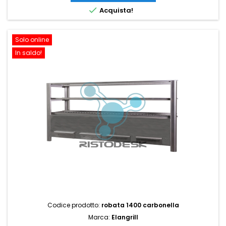

Acquista!
Solo online
In saldo!
Codice prodotto:
robata 1400 carbonella
Marca:
Elangrill