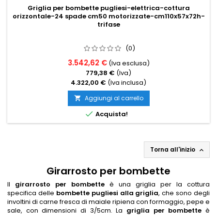
Griglia per bombette pugliesi-elettrica-cottura
orizzontale-24 spade cm50 motorizzate-cm110x57x72h-
trifase
(0)
3.542,62 €
(Iva esclusa)
779,38 €
(Iva)
4.322,00 €
(Iva inclusa)
Aggiungi al carrello


Acquista!
Torna all'inizio

Girarrosto per bombette
Il
girarrosto per bombette
è una griglia per la cottura
specifica delle
bombette pugliesi alla griglia
, che sono degli
involtini di carne fresca di maiale ripiena con formaggio, pepe e
sale, con dimensioni di 3/5cm. La
griglia per bombette
è