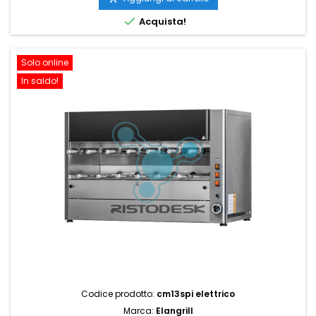

Acquista!
Solo online
In saldo!
Codice prodotto:
cm13spi elettrico
Marca:
Elangrill