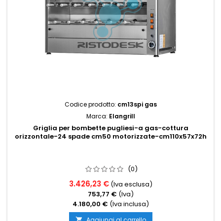
Codice prodotto:
cm13spi gas
Marca:
Elangrill
Griglia per bombette pugliesi-a gas-cottura
orizzontale-24 spade cm50 motorizzate-cm110x57x72h
(0)
3.426,23 €
(Iva esclusa)
753,77 €
(Iva)
4.180,00 €
(Iva inclusa)
Aggiungi al carrello
