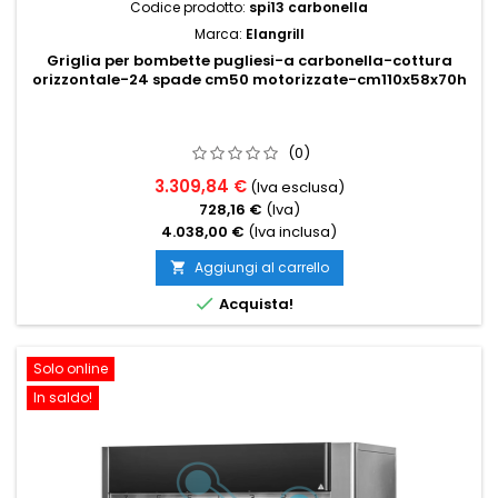
Codice prodotto:
spi13 carbonella
Marca:
Elangrill
Griglia per bombette pugliesi-a carbonella-cottura
orizzontale-24 spade cm50 motorizzate-cm110x58x70h
(0)
3.309,84 €
(Iva esclusa)
728,16 €
(Iva)
4.038,00 €
(Iva inclusa)
Aggiungi al carrello


Acquista!
Solo online
In saldo!