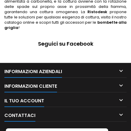
alimentata a carbonella, e la cottura avviene con la rotazione
delle spade sul proprio asse in prossimità della fiamma,
garantendo una cottura omogenea. La
Ristodesk
propone
tutte le soluzioni per qualsiasi esigenza di cottura, visita il nostro
catalogo online e scopri tutti gli accessori per le
bombette alla
griglia
!
Seguici su Facebook

INFORMAZIONI AZIENDALI

INFORMAZIONI CLIENTE

IL TUO ACCOUNT

CONTATTACI
NEWSLETTER