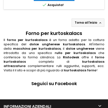

Acquista!
Torna all'inizio

Forno per kurtoskalacs
Il
forno per kurtoskalacs
è un forno adatto per la cottura
specifica del
dolce ungherese kurtoskalacs
. All'interno
della
macchina per kurtoskalacs
, il
dolce ungherese
viene
introdotto da uno specifico
rullo per kurtoskalacs
che
conferisce la forma cilindrica. La
Ristodesk
offre il
forno
kurtoskalacs
completo di
kurtoskalacs
attrezzatura
complementare: rulli aggiuntivi, supporti, ecc.
Visita il il sito e scopri di più riguardo al
kurtoskalacs forno
!
Seguici su Facebook

INFORMAZIONI AZIENDALI