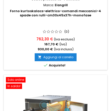
Marca:
Elangrill
Forno kurtoskalacs-elettrico-comandi meccanici-4
spade con rulli-cm30x45x37h-monofase
(0)
762,30 €
(Iva esclusa)
167,70 €
(Iva)
930,00 €
(Iva inclusa)
Aggiungi al carrello


Acquista!
Solo online
In saldo!