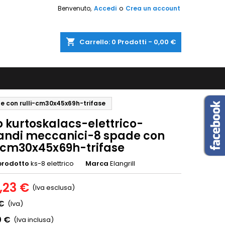
Benvenuto,
Accedi
o
Crea un account
shopping_cart
Carrello:
0
Prodotti - 0,00 €
e con rulli-cm30x45x69h-trifase
o kurtoskalacs-elettrico-
ndi meccanici-8 spade con
i-cm30x45x69h-trifase
prodotto
ks-8 elettrico
Marca
Elangrill
,23 €
(Iva esclusa)
 €
(Iva)
0 €
(Iva inclusa)