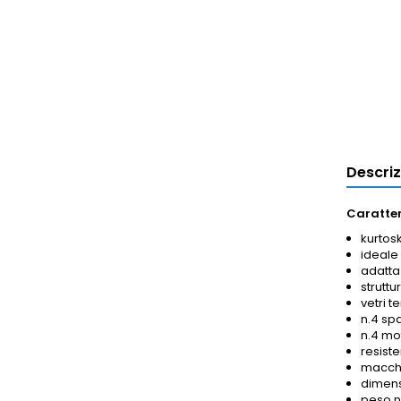
Descri
Caratter
kurtos
ideale 
adatta 
struttu
vetri t
n.4 spa
n.4 mot
resist
macchi
dimens
peso ne