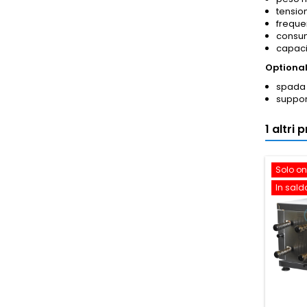
tension
freque
consum
capacit
Optional
spada 
suppor
1 altri
Solo on
In sald