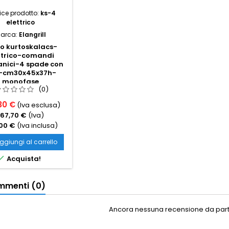
ce prodotto:
ks-4
elettrico
arca:
Elangrill
o kurtoskalacs-
ttrico-comandi
nici-4 spade con
li-cm30x45x37h-
monofase
(0)
30 €
(Iva esclusa)
167,70 €
(Iva)
00 €
(Iva inclusa)
ggiungi al carrello

Acquista!
menti (0)
Ancora nessuna recensione da parte