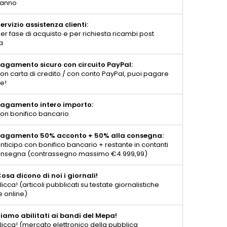
 anno
ervizio assistenza clienti:
er fase di acquisto e per richiesta ricambi post
a
agamento sicuro con circuito PayPal:
on carta di credito / con conto PayPal, puoi pagare
te!
agamento intero importo:
on bonifico bancario
agamento 50% acconto + 50% alla consegna:
nticipo con bonifico bancario + restante in contanti
consegna (contrassegno massimo €4.999,99)
osa dicono di noi i giornali!
licca! (articoli pubblicati su testate giornalistiche
e online)
iamo abilitati ai bandi del Mepa!
licca! (mercato elettronico della pubblica