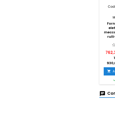
Codi
M
Forn
ele
mecca
rul
762,
930,
A

Com