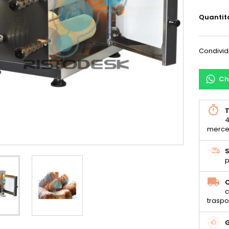
Quantit
Condivid
Ch
T
4
merce
S
p
C
c
traspo
G