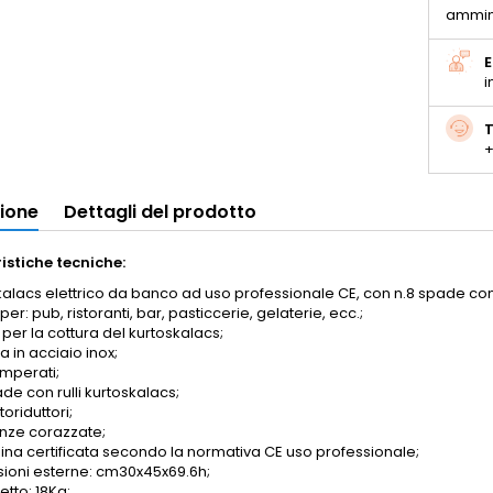
ammin
E
i
T
+
zione
Dettagli del prodotto
istiche tecniche:
kalacs elettrico da banco ad uso professionale CE, con n.8 spade con
per: pub, ristoranti, bar, pasticcerie, gelaterie, ecc.;
per la cottura del kurtoskalacs;
ra in acciaio inox;
emperati;
de con rulli kurtoskalacs;
oriduttori;
enze corazzate;
na certificata secondo la normativa CE uso professionale;
ioni esterne: cm30x45x69.6h;
tto: 18Kg;