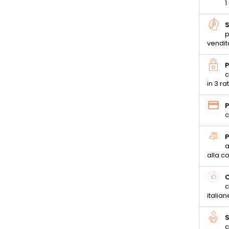
1
S
p
vendit
P
c
in 3 ra
P
c
P
a
alla 
C
c
italian
S
c