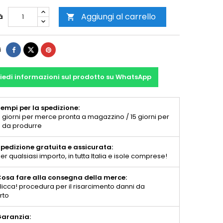
Aggiungi al carrello
à

i
iedi informazioni sul prodotto su WhatsApp
empi per la spedizione:
 giorni per merce pronta a magazzino / 15 giorni per
 da produrre
pedizione gratuita e assicurata:
er qualsiasi importo, in tutta Italia e isole comprese!
osa fare alla consegna della merce:
licca! procedura per il risarcimento danni da
rto
aranzia: