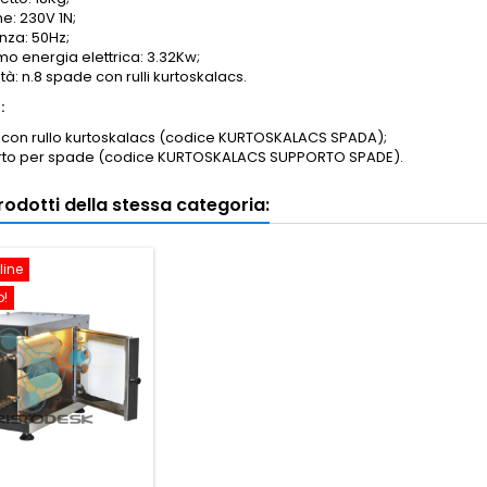
e: 230V 1N;
nza: 50Hz;
o energia elettrica: 3.32Kw;
à: n.8 spade con rulli kurtoskalacs.
:
con rullo kurtoskalacs (codice
KURTOSKALACS
SPADA);
to per spade (codice
KURTOSKALACS
SUPPORTO SPADE).
 prodotti della stessa categoria:
line
o!