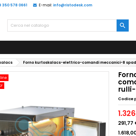
9 350 578 0661
E-mail:
info@ristodesk.com

skalacs
Forno kurtoskalacs-elettrico-comandi meccanici-8 spad
Forn
line
coma
o!
rull
Codice 
1.326
291,77
1.618,0