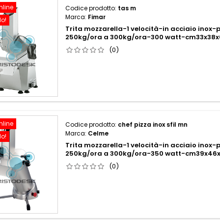
nline
Codice prodotto:
tas m
Marca:
Fimar
do!
Trita mozzarella-1 velocità-in acciaio inox
250kg/ora a 300kg/ora-300 watt-cm33x38
(0)
nline
Codice prodotto:
chef pizza inox sfil mn
Marca:
Celme
do!
Trita mozzarella-1 velocità-in acciaio inox
250kg/ora a 300kg/ora-350 watt-cm39x4
(0)