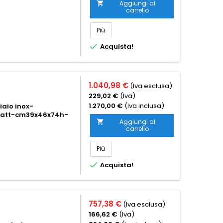
Aggiungi al

carrello
Più

Acquista!
1.040,98 €
(Iva esclusa)
229,02 €
(Iva)
1.270,00 €
(Iva inclusa)
iaio inox-
 watt-cm39x46x74h-
Aggiungi al

carrello
Più

Acquista!
757,38 €
(Iva esclusa)
166,62 €
(Iva)