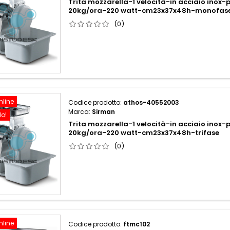
Trita mozzarella-1 velocità-in acciaio inox
20kg/ora-220 watt-cm23x37x48h-monofas
(0)
nline
Codice prodotto:
athos-40552003
Marca:
Sirman
do!
Trita mozzarella-1 velocità-in acciaio inox
20kg/ora-220 watt-cm23x37x48h-trifase
(0)
nline
Codice prodotto:
ftmc102