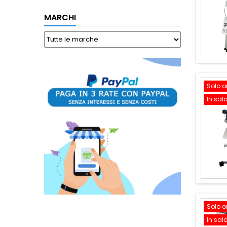
MARCHI
Solo o
In sal
Solo o
In sal