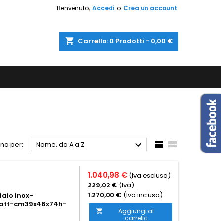
Benvenuto,
Accedi
o
Crea un account
shopping_cart
Carrello:
0
Prodotti - 0,00 €



na per:
Nome, da A a Z
1.040,98 €
(Iva esclusa)
229,02 €
(Iva)
1.270,00 €
(Iva inclusa)
iaio inox-
 watt-cm39x46x74h-
Aggiungi al

carrello