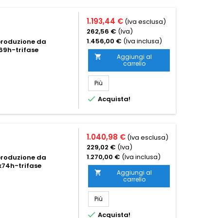
1.193,44 €
(Iva esclusa)
262,56 €
(Iva)
1.456,00 €
(Iva inclusa)
-produzione da
69h-trifase
Aggiungi al

carrello
Più

Acquista!
1.040,98 €
(Iva esclusa)
229,02 €
(Iva)
1.270,00 €
(Iva inclusa)
-produzione da
74h-trifase
Aggiungi al

carrello
Più

Acquista!