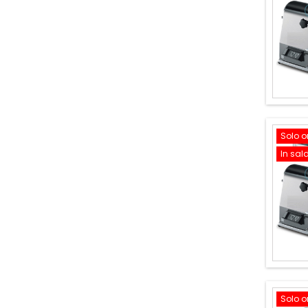
Solo o
In sal
Solo o