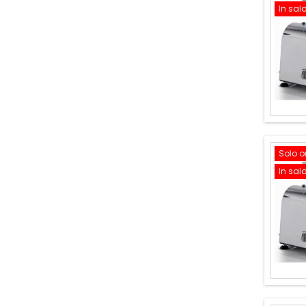
In sal
Solo o
In sal