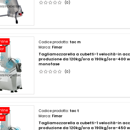
(0)
nline
Codice prodotto:
tac m
Marca:
Fimar
do!
Tagliamozzarella a cubetti-1 velocità-in acc
produzione da 120kg/ora a 190kg/ora-400
monofase
(0)
nline
Codice prodotto:
tac t
Marca:
Fimar
do!
Tagliamozzarella a cubetti-1 velocità-in acc
produzione da 120kg/ora a 190kg/ora-450