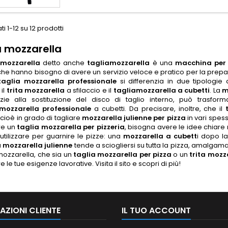
ti 1-12 su 12 prodotti
a mozzarella
 mozzarella
detto anche
tagliamozzarella
è una
macchina per 
che hanno bisogno di avere un servizio veloce e pratico per la prepar
taglia mozzarella professionale
si differenzia in due tipologie 
il
trita mozzarella
a sfilaccio e il
tagliamozzarella a cubetti
. La
m
zie alla sostituzione del disco di taglio interno, può trasform
mozzarella professionale
a cubetti. Da precisare, inoltre, che il
, cioè in grado di tagliare
mozzarella julienne per pizza
in vari spes
re un
taglia mozzarella per pizzeria
, bisogna avere le idee chiare
utilizzare per guarnire le pizze: una
mozzarella a cubett
i dopo l
a
mozzarella julienne
tende a sciogliersi su tutta la pizza, amalgama
mozzarella, che sia un
taglia mozzarella per pizza
o un
trita mozz
 le tue esigenze lavorative. Visita il sito e scopri di più!
AZIONI CLIENTE
IL TUO ACCOUNT