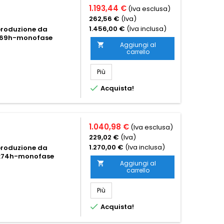
1.193,44 €
(Iva esclusa)
262,56 €
(Iva)
1.456,00 €
(Iva inclusa)
-produzione da
x69h-monofase
Aggiungi al

carrello
Più

Acquista!
1.040,98 €
(Iva esclusa)
229,02 €
(Iva)
1.270,00 €
(Iva inclusa)
-produzione da
6x74h-monofase
Aggiungi al

carrello
Più

Acquista!