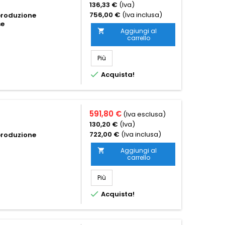
136,33 €
(Iva)
756,00 €
(Iva inclusa)
-produzione
se
Aggiungi al

carrello
Più

Acquista!
591,80 €
(Iva esclusa)
130,20 €
(Iva)
722,00 €
(Iva inclusa)
-produzione
Aggiungi al

carrello
Più

Acquista!