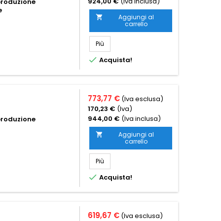
924,00 €
(Iva inclusa)
-produzione
e
Aggiungi al

carrello
Più

Acquista!
773,77 €
(Iva esclusa)
170,23 €
(Iva)
944,00 €
(Iva inclusa)
-produzione
Aggiungi al

carrello
Più

Acquista!
619,67 €
(Iva esclusa)