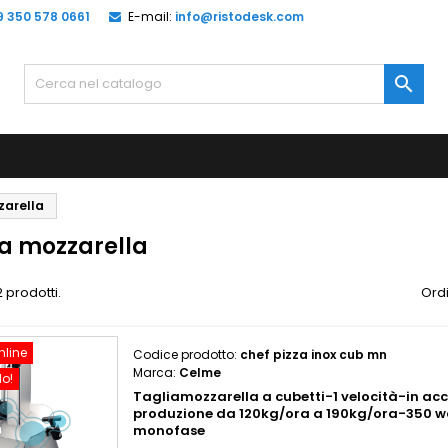
9 350 578 0661
E-mail:
info@ristodesk.com

zarella
ia mozzarella
 prodotti.
Ordi
nline
Codice prodotto:
chef pizza inox cub mn
Marca:
Celme
do!
Tagliamozzarella a cubetti-1 velocità-in acc
produzione da 120kg/ora a 190kg/ora-350
monofase