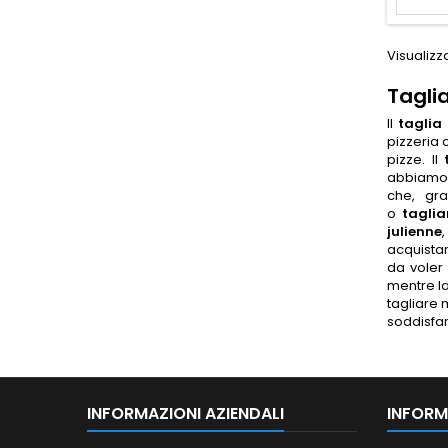
Visualizza
Tagli
Il
taglia
pizzeria 
pizze. Il
abbiamo 
che, gra
o
taglia
julienne
acquista
da voler 
mentre l
tagliare 
soddisfare
INFORMAZIONI AZIENDALI
INFORM