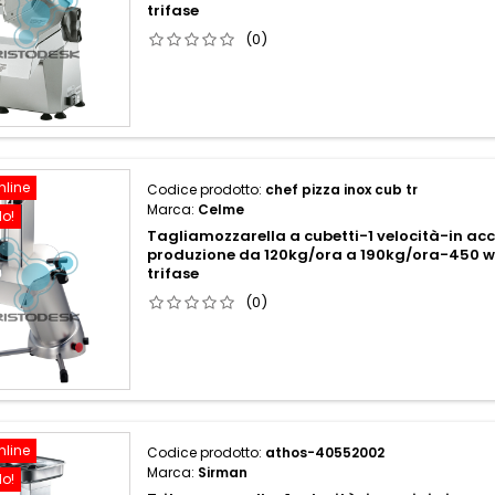
trifase
(0)
nline
Codice prodotto:
chef pizza inox cub tr
Marca:
Celme
do!
Tagliamozzarella a cubetti-1 velocità-in acc
produzione da 120kg/ora a 190kg/ora-450
trifase
(0)
nline
Codice prodotto:
athos-40552002
Marca:
Sirman
do!