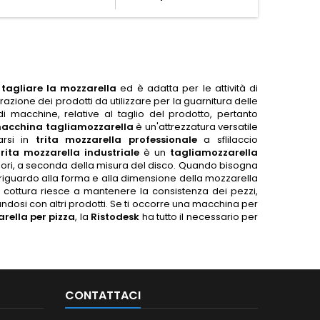
tagliare la mozzarella
ed è adatta per le attività di
azione dei prodotti da utilizzare per la guarnitura delle
di macchine, relative al taglio del prodotto, pertanto
acchina tagliamozzarella
è un'attrezzatura versatile
arsi in
trita mozzarella professionale
a sflilaccio
trita mozzarella industriale
è un
tagliamozzarella
sori, a seconda della misura del disco. Quando bisogna
 riguardo alla forma e alla dimensione della mozzarella
a cottura riesce a mantenere la consistenza dei pezzi,
ndosi con altri prodotti. Se ti occorre una macchina per
arella per pizza
, la
Ristodesk
ha tutto il necessario per
CONTATTACI