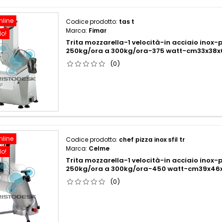
nline
Codice prodotto:
tas t
Marca:
Fimar
do!
Trita mozzarella-1 velocità-in acciaio inox
250kg/ora a 300kg/ora-375 watt-cm33x38x
(0)
nline
Codice prodotto:
chef pizza inox sfil tr
Marca:
Celme
do!
Trita mozzarella-1 velocità-in acciaio inox
250kg/ora a 300kg/ora-450 watt-cm39x46x
(0)