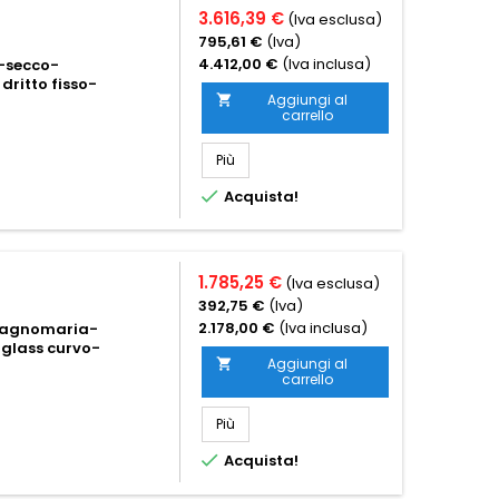
3.616,39 €
(Iva esclusa)
795,61 €
(Iva)
4.412,00 €
(Iva inclusa)
a-secco-
dritto fisso-
Aggiungi al

carrello
Più

Acquista!
1.785,25 €
(Iva esclusa)
392,75 €
(Iva)
2.178,00 €
(Iva inclusa)
bagnomaria-
iglass curvo-
Aggiungi al

carrello
Più

Acquista!