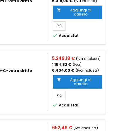
5.018,00 €
(Iva inclusa)
°C-vetro dritto
Aggiungi al

carrello
Più

Acquista!
5.249,18 €
(Iva esclusa)
1.154,82 €
(Iva)
6.404,00 €
(Iva inclusa)
°C-vetro dritto
Aggiungi al

carrello
Più

Acquista!
652,46 €
(Iva esclusa)