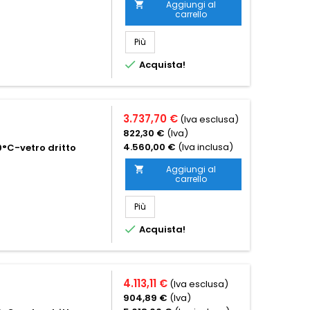
Aggiungi al

carrello
Più

Acquista!
3.737,70 €
(Iva esclusa)
822,30 €
(Iva)
4.560,00 €
(Iva inclusa)
°C-vetro dritto
Aggiungi al

carrello
Più

Acquista!
4.113,11 €
(Iva esclusa)
904,89 €
(Iva)