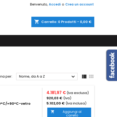
Benvenuto,
Accedi
o
Crea un account
shopping_cart
Carrello:
0
Prodotti - 0,00 €



na per:
Nome, da A a Z
4.181,97 €
(Iva esclusa)
920,03 €
(Iva)
5.102,00 €
(Iva inclusa)
0°C/+90°C-vetro
Aggiungi al

carrello