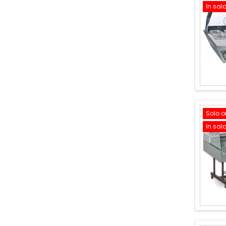
In sal
Solo o
In sal