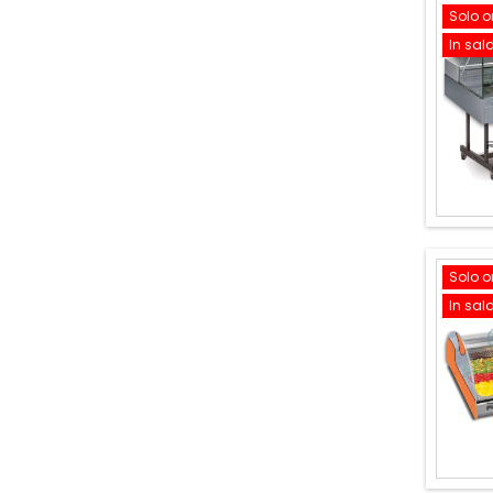
Solo o
In sal
Solo o
In sal