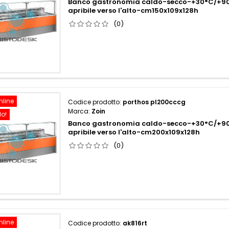
Banco gastronomia caldo-secco-+30°C/+90
apribile verso l'alto-cm150x109x128h
(0)
nline
Codice prodotto:
porthos pl200cccg
Marca:
Zoin
do!
Banco gastronomia caldo-secco-+30°C/+90
apribile verso l'alto-cm200x109x128h
(0)
nline
Codice prodotto:
ak816rt