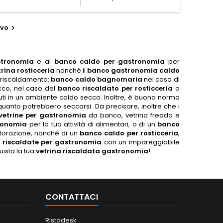
ivo

stronomia
e al
banco caldo per gastronomia
per
trina rosticceria
nonché il
banco gastronomia caldo
di riscaldamento:
banco caldo bagnomaria
nel caso di
co, nel caso del
banco riscaldato per rosticceria
o
uti in un ambiente caldo secco. Inoltre, è buona norma
quanto potrebbero seccarsi. Da precisare, inoltre che i
vetrine per gastronomia
da banco, vetrina fredda e
ronomia
per la tua attività di alimentari, o di un
banco
ristorazione, nonché di un
banco caldo per rosticceria
,
e riscaldate per gastronomia
con un impareggiabile
ista la tua
vetrina riscaldata gastronomia
!
CONTATTACI
Ristodesk