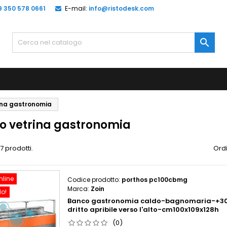
9 350 578 0661
E-mail:
info@ristodesk.com

ina gastronomia
o vetrina gastronomia
7 prodotti.
Ordi
nline
Codice prodotto:
porthos pc100cbmg
Marca:
Zoin
do!
Banco gastronomia caldo-bagnomaria-+3
dritto apribile verso l'alto-cm100x109x128h
(0)