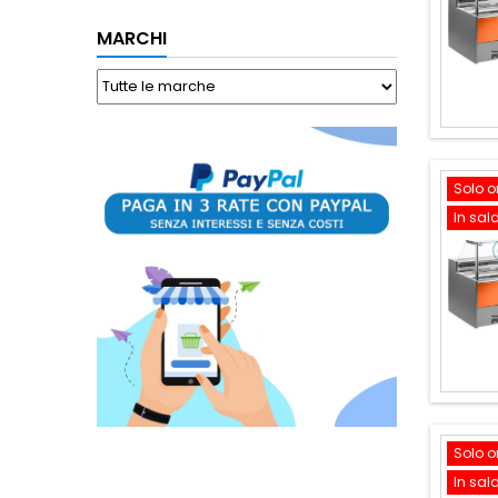
MARCHI
Solo o
In sal
Solo o
In sal