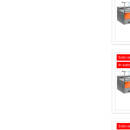
Solo o
In sal
Solo o