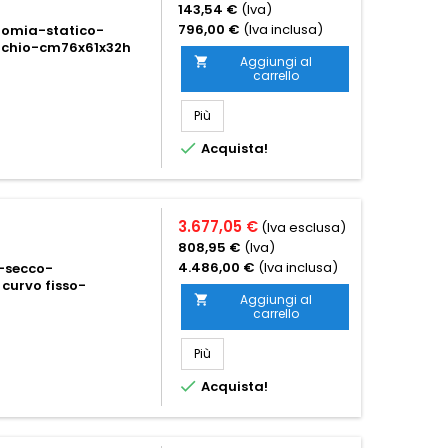
143,54 €
(Iva)
796,00 €
(Iva inclusa)
nomia-statico-
erchio-cm76x61x32h
Aggiungi al

carrello
Più

Acquista!
3.677,05 €
(Iva esclusa)
808,95 €
(Iva)
4.486,00 €
(Iva inclusa)
a-secco-
curvo fisso-
Aggiungi al

carrello
Più

Acquista!