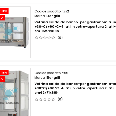
nline
Codice prodotto:
tcr2
Marca:
Elangrill
do!
Vetrina calda da banco-per gastronomia-se
+30°C/+90°C-4 lati in vetro-apertura 2 lati
cm115x71x88h
(0)
nline
Codice prodotto:
tcr1
Marca:
Elangrill
do!
Vetrina calda da banco-per gastronomia-se
+30°C/+90°C-4 lati in vetro-apertura 2 lati
cm62x71x88h
(0)