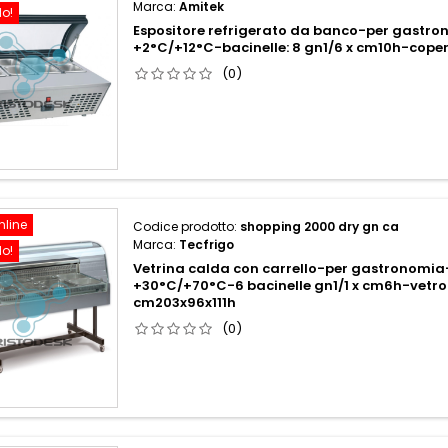
Marca:
Amitek
do!
Espositore refrigerato da banco-per gastro
+2°C/+12°C-bacinelle: 8 gn1/6 x cm10h-cop
(0)
nline
Codice prodotto:
shopping 2000 dry gn ca
Marca:
Tecfrigo
do!
Vetrina calda con carrello-per gastronomi
+30°C/+70°C-6 bacinelle gn1/1 x cm6h-vetro 
cm203x96x111h
(0)