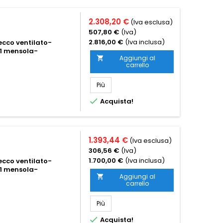
2.308,20 €
(Iva esclusa)
507,80 €
(Iva)
2.816,00 €
(Iva inclusa)
cco ventilato-
-1 mensola-
Aggiungi al

carrello
Più

Acquista!
1.393,44 €
(Iva esclusa)
306,56 €
(Iva)
1.700,00 €
(Iva inclusa)
cco ventilato-
-1 mensola-
Aggiungi al

carrello
Più

Acquista!