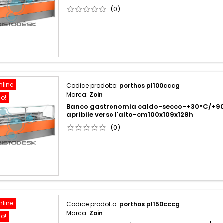
(0)
nline
Codice prodotto:
porthos pl100cccg
Marca:
Zoin
do!
Banco gastronomia caldo-secco-+30°C/+90
apribile verso l'alto-cm100x109x128h
(0)
nline
Codice prodotto:
porthos pl150cccg
Marca:
Zoin
do!