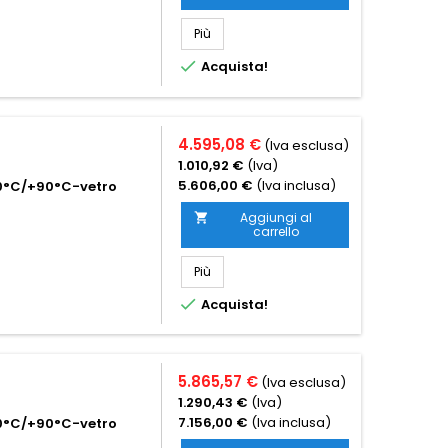
Più

Acquista!
4.595,08 €
(Iva esclusa)
1.010,92 €
(Iva)
5.606,00 €
(Iva inclusa)
0°C/+90°C-vetro
Aggiungi al

carrello
Più

Acquista!
5.865,57 €
(Iva esclusa)
1.290,43 €
(Iva)
7.156,00 €
(Iva inclusa)
0°C/+90°C-vetro