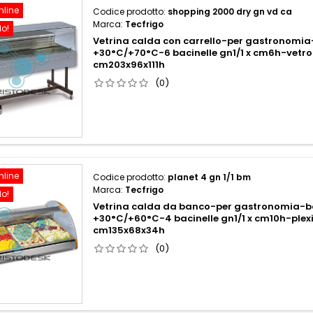
nline
Codice prodotto:
shopping 2000 dry gn vd ca
Marca:
Tecfrigo
do!
Vetrina calda con carrello-per gastronomi
+30°C/+70°C-6 bacinelle gn1/1 x cm6h-vetro 
cm203x96x111h
(0)
nline
Codice prodotto:
planet 4 gn 1/1 bm
Marca:
Tecfrigo
do!
Vetrina calda da banco-per gastronomia-
+30°C/+60°C-4 bacinelle gn1/1 x cm10h-plex
cm135x68x34h
(0)