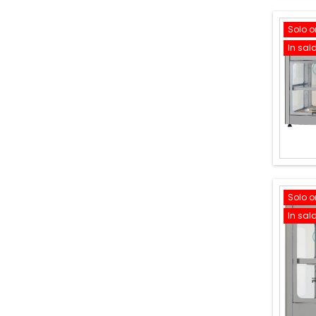
Solo o
In sal
Solo o
In sal