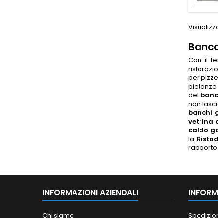
Visualizza
Banco
Con il t
ristorazi
per pizze
pietanze
del
banc
non lasci
banchi 
vetrina 
caldo g
la
Risto
rapporto 
INFORMAZIONI AZIENDALI
INFORM
Chi siamo
Spedizio